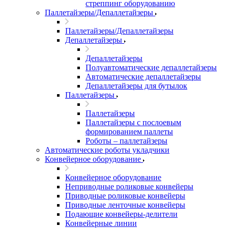
стреппинг оборудованию
Паллетайзеры/Депаллетайзеры
Паллетайзеры/Депаллетайзеры
Депаллетайзеры
Депаллетайзеры
Полуавтоматические депаллетайзеры
Автоматические депаллетайзеры
Депаллетайзеры для бутылок
Паллетайзеры
Паллетайзеры
Паллетайзеры с послоевым
формированием паллеты
Роботы – паллетайзеры
Автоматические роботы укладчики
Конвейерное оборудование
Конвейерное оборудование
Неприводные роликовые конвейеры
Приводные роликовые конвейеры
Приводные ленточные конвейеры
Подающие конвейеры-делители
Конвейерные линии