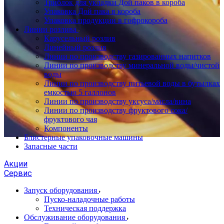
Триблок для укладки Дой паков в короба
Упаковка Дой пака в короба
Упаковка продукции в гофрокороба
Линии розлива
Карусельный розлив
Линейный розлив
Линии по производству газированных напитков
Линии по производству минеральной воды/чистой
воды
Линии по производству питьевой воды в бутылках
емкостью 5 галлонов
Линии по производству уксуса/масла/вина
Линии по производству фруктового сока/
фруктового чая
Компоненты
Блистерные упаковочные машины
Запасные части
Акции
Сервис
Запуск оборудования
Пуско-наладочные работы
Техническая поддержка
Обслуживание оборудования