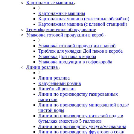
Картонажные машины
Картонажные машины
Картонажная машина (склеенные обечайки)
Картонажная машина (с клеевой станцией)
Термоформовочное оборудование
Упаковка готовой продукции в короб
Упаковка готовой продукции в короб
Триблок для укладки Дой паков в короба
Упаковка Дой пака в короба
Упаковка продукции в гофрокороба
Линии розлива
Линии розлива
Карусельный розлив
Линейный розлив
Линии по производству газированных
напитков
Линии по производству минеральной воды/
чистой воды
Линии по производству питьевой воды в
бутылках емкостью 5 галлонов
Линии по производству уксуса/масла/вина
Линии по производству фруктового сока/