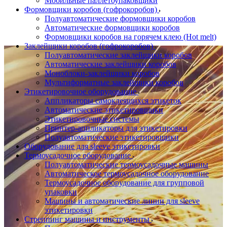
Мобильные паллетоупаковщики
Формовщики коробов (гофрокоробов)
Полуавтоматические формовщики коробов
Автоматические формовщики коробов
Формовщики коробов на горячем клею (Hot melt)
Заклейщики коробов (гофрокоробов)
Полуавтоматические заклейщики коробов
Автоматические заклейщики коробов
Моноблоки-заклейщики коробов
Мультиформатные заклейщики коробов
Этикетировочное оборудование
Аппликаторы самоклеящихся этикеток
Автоматические этикетировщики
Этикетировочные системы
Принтер-аппликаторы для этикетировки
Полуавтоматические этикетировщики
Оборудование для sleeve этикетировки
Термоусадочное оборудование
Полуавтоматические термоусадочные машины
Автоматическое термоусадочное оборудование
Термоусадочное оборудование для групповой
упаковки
Машины и автоматические линии для sleeve
этикетировки
Стреппинг машины и инструменты