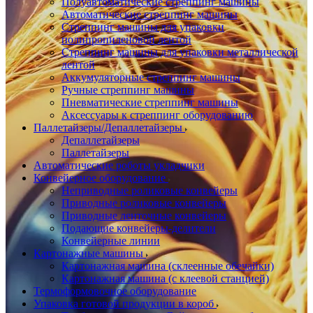
Полуавтоматические стреппинг машины
Автоматические стреппинг машины
Стреппинг машины для упаковки
полипропиленовой лентой
Стреппинг машины для упаковки металлической
лентой
Аккумуляторные стреппинг машины
Ручные стреппинг машины
Пневматические стреппинг машины
Аксессуары к стреппинг оборудованию
Паллетайзеры/Депаллетайзеры
Депаллетайзеры
Паллетайзеры
Автоматические роботы укладчики
Конвейерное оборудование
Неприводные роликовые конвейеры
Приводные роликовые конвейеры
Приводные ленточные конвейеры
Подающие конвейеры-делители
Конвейерные линии
Картонажные машины
Картонажная машина (склеенные обечайки)
Картонажная машина (с клеевой станцией)
Термоформовочное оборудование
Упаковка готовой продукции в короб