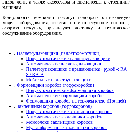
видов лент, а также аксессуары и диспенсеры к стреппинг
машинам.
Консультанты компании помогут подобрать оптимальную
модель оборудования, ответят на интересующие вопросы,
оформят покупку, организуют доставку и техническое
обслуживание оборудования.
Паллетоупаковщики (паллетообмотчики)
Полуавтоматические паллетоупаковщики
Автоматические паллетоупаковщики
Паллетоупаковщики с вращающейся «рукой»: RA-
S / RA-A
Мобильные паллетоупаковщики
Формовщики коробов (гофрокоробов)
Полуавтоматические формовщики коробов
Автоматические формовщики коробов
Формовщики коробов на горячем клею (Hot melt)
Заклейщики коробов (гофрокоробов)
Полуавтоматические заклейщики коробов
Автоматические заклейщики коробов
Моноблоки-заклейщики коробов
Мультиформатные заклейщики коробов