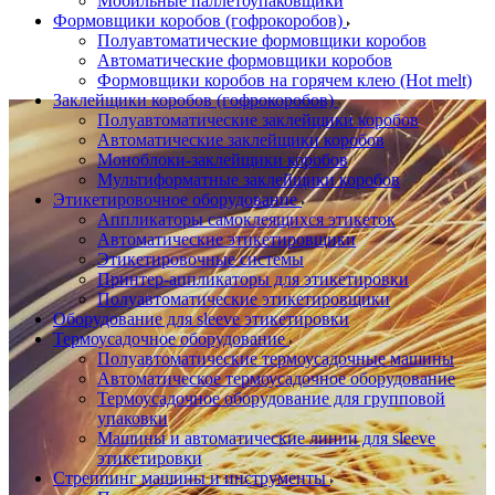
Мобильные паллетоупаковщики
Формовщики коробов (гофрокоробов)
Полуавтоматические формовщики коробов
Автоматические формовщики коробов
Формовщики коробов на горячем клею (Hot melt)
Заклейщики коробов (гофрокоробов)
Полуавтоматические заклейщики коробов
Автоматические заклейщики коробов
Моноблоки-заклейщики коробов
Мультиформатные заклейщики коробов
Этикетировочное оборудование
Аппликаторы самоклеящихся этикеток
Автоматические этикетировщики
Этикетировочные системы
Принтер-аппликаторы для этикетировки
Полуавтоматические этикетировщики
Оборудование для sleeve этикетировки
Термоусадочное оборудование
Полуавтоматические термоусадочные машины
Автоматическое термоусадочное оборудование
Термоусадочное оборудование для групповой
упаковки
Машины и автоматические линии для sleeve
этикетировки
Стреппинг машины и инструменты