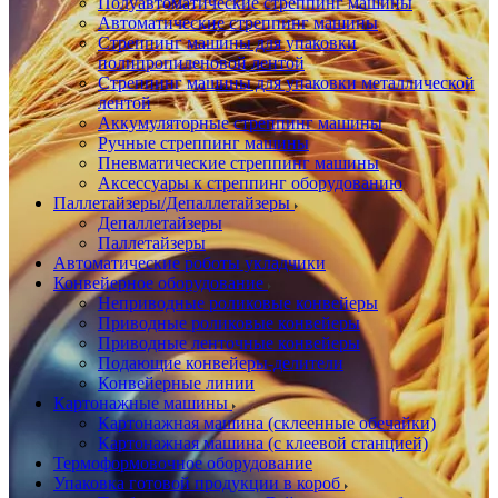
Полуавтоматические стреппинг машины
Автоматические стреппинг машины
Стреппинг машины для упаковки
полипропиленовой лентой
Стреппинг машины для упаковки металлической
лентой
Аккумуляторные стреппинг машины
Ручные стреппинг машины
Пневматические стреппинг машины
Аксессуары к стреппинг оборудованию
Паллетайзеры/Депаллетайзеры
Депаллетайзеры
Паллетайзеры
Автоматические роботы укладчики
Конвейерное оборудование
Неприводные роликовые конвейеры
Приводные роликовые конвейеры
Приводные ленточные конвейеры
Подающие конвейеры-делители
Конвейерные линии
Картонажные машины
Картонажная машина (склеенные обечайки)
Картонажная машина (с клеевой станцией)
Термоформовочное оборудование
Упаковка готовой продукции в короб