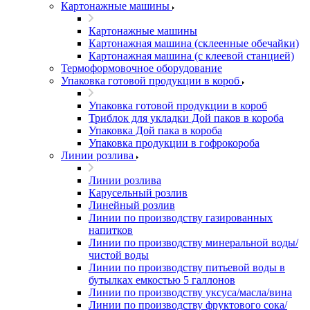
Картонажные машины
Картонажные машины
Картонажная машина (склеенные обечайки)
Картонажная машина (с клеевой станцией)
Термоформовочное оборудование
Упаковка готовой продукции в короб
Упаковка готовой продукции в короб
Триблок для укладки Дой паков в короба
Упаковка Дой пака в короба
Упаковка продукции в гофрокороба
Линии розлива
Линии розлива
Карусельный розлив
Линейный розлив
Линии по производству газированных
напитков
Линии по производству минеральной воды/
чистой воды
Линии по производству питьевой воды в
бутылках емкостью 5 галлонов
Линии по производству уксуса/масла/вина
Линии по производству фруктового сока/