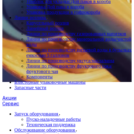
Триблок для укладки Дой паков в короба
Упаковка Дой пака в короба
Упаковка продукции в гофрокороба
Линии розлива
Карусельный розлив
Линейный розлив
Линии по производству газированных напитков
Линии по производству минеральной воды/чистой
воды
Линии по производству питьевой воды в бутылках
емкостью 5 галлонов
Линии по производству уксуса/масла/вина
Линии по производству фруктового сока/
фруктового чая
Компоненты
Блистерные упаковочные машины
Запасные части
Акции
Сервис
Запуск оборудования
Пуско-наладочные работы
Техническая поддержка
Обслуживание оборудования