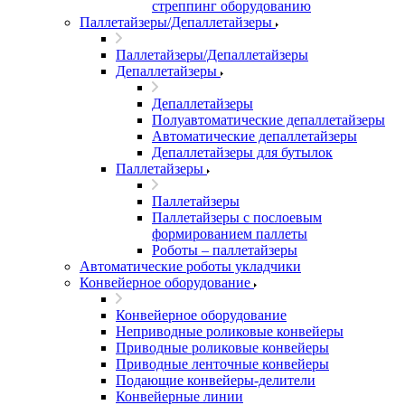
стреппинг оборудованию
Паллетайзеры/Депаллетайзеры
Паллетайзеры/Депаллетайзеры
Депаллетайзеры
Депаллетайзеры
Полуавтоматические депаллетайзеры
Автоматические депаллетайзеры
Депаллетайзеры для бутылок
Паллетайзеры
Паллетайзеры
Паллетайзеры с послоевым
формированием паллеты
Роботы – паллетайзеры
Автоматические роботы укладчики
Конвейерное оборудование
Конвейерное оборудование
Неприводные роликовые конвейеры
Приводные роликовые конвейеры
Приводные ленточные конвейеры
Подающие конвейеры-делители
Конвейерные линии