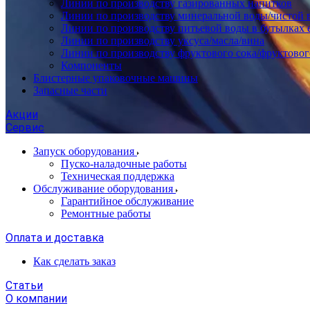
Линии по производству газированных напитков
Линии по производству минеральной воды/чистой 
Линии по производству питьевой воды в бутылках 
Линии по производству уксуса/масла/вина
Линии по производству фруктового сока/фруктовог
Компоненты
Блистерные упаковочные машины
Запасные части
Акции
Сервис
Запуск оборудования
Пуско-наладочные работы
Техническая поддержка
Обслуживание оборудования
Гарантийное обслуживание
Ремонтные работы
Оплата и доставка
Как сделать заказ
Статьи
О компании