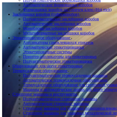
Полуавтоматические формовщики коробов
Автоматические формовщики коробов
Формовщики коробов на горячем клею (Hot melt)
Заклейщики коробов (гофрокоробов)
Полуавтоматические заклейщики коробов
Автоматические заклейщики коробов
Моноблоки-заклейщики коробов
Мультиформатные заклейщики коробов
Этикетировочное оборудование
Аппликаторы самоклеящихся этикеток
Автоматические этикетировщики
Этикетировочные системы
Принтер-аппликаторы для этикетировки
Полуавтоматические этикетировщики
Оборудование для sleeve этикетировки
Термоусадочное оборудование
Полуавтоматические термоусадочные машины
Автоматическое термоусадочное оборудование
Термоусадочное оборудование для групповой упак
Машины и автоматические линии для sleeve этикет
Стреппинг машины и инструменты
Полуавтоматические стреппинг машины
Автоматические стреппинг машины
Стреппинг машины для упаковки полипропиленово
Стреппинг машины для упаковки металлической ле