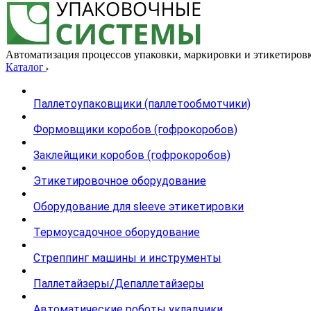
Автоматизация процессов упаковки, маркировки и этикетиров
Каталог
Паллетоупаковщики (паллетообмотчики)
Формовщики коробов (гофрокоробов)
Заклейщики коробов (гофрокоробов)
Этикетировочное оборудование
Оборудование для sleeve этикетировки
Термоусадочное оборудование
Стреппинг машины и инструменты
Паллетайзеры/Депаллетайзеры
Автоматические роботы укладчики