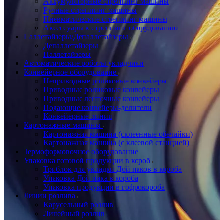
Аккумуляторные стреппинг машины
Ручные стреппинг машины
Пневматические стреппинг машины
Аксессуары к стреппинг оборудованию
Паллетайзеры/Депаллетайзеры
Депаллетайзеры
Паллетайзеры
Автоматические роботы укладчики
Конвейерное оборудование
Неприводные роликовые конвейеры
Приводные роликовые конвейеры
Приводные ленточные конвейеры
Подающие конвейеры-делители
Конвейерные линии
Картонажные машины
Картонажная машина (склеенные обечайки)
Картонажная машина (с клеевой станцией)
Термоформовочное оборудование
Упаковка готовой продукции в короб
Триблок для укладки Дой паков в короба
Упаковка Дой пака в короба
Упаковка продукции в гофрокороба
Линии розлива
Карусельный розлив
Линейный розлив