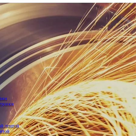
овки
ировки
й лентой
нтой