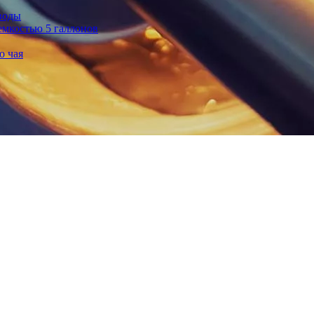
воды
емкостью 5 галлонов
о чая