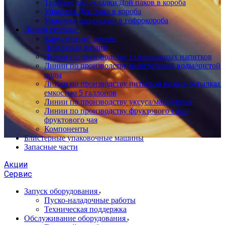
Триблок для укладки Дой паков в короба
Упаковка Дой пака в короба
Упаковка продукции в гофрокороба
Линии розлива
Карусельный розлив
Линейный розлив
Линии по производству газированных напитков
Линии по производству минеральной воды/чистой
воды
Линии по производству питьевой воды в бутылках
емкостью 5 галлонов
Линии по производству уксуса/масла/вина
Линии по производству фруктового сока/
фруктового чая
Компоненты
Блистерные упаковочные машины
Запасные части
Акции
Сервис
Запуск оборудования
Пуско-наладочные работы
Техническая поддержка
Обслуживание оборудования