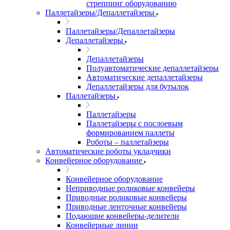
стреппинг оборудованию
Паллетайзеры/Депаллетайзеры
Паллетайзеры/Депаллетайзеры
Депаллетайзеры
Депаллетайзеры
Полуавтоматические депаллетайзеры
Автоматические депаллетайзеры
Депаллетайзеры для бутылок
Паллетайзеры
Паллетайзеры
Паллетайзеры с послоевым
формированием паллеты
Роботы – паллетайзеры
Автоматические роботы укладчики
Конвейерное оборудование
Конвейерное оборудование
Неприводные роликовые конвейеры
Приводные роликовые конвейеры
Приводные ленточные конвейеры
Подающие конвейеры-делители
Конвейерные линии