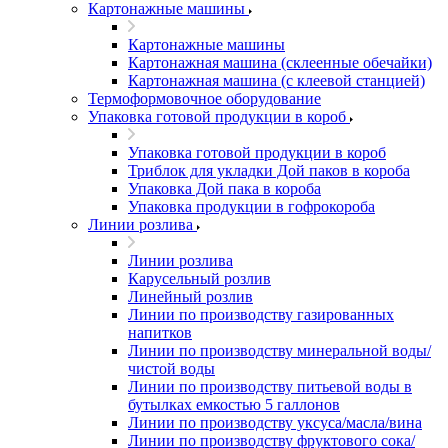
Картонажные машины
Картонажные машины
Картонажная машина (склеенные обечайки)
Картонажная машина (с клеевой станцией)
Термоформовочное оборудование
Упаковка готовой продукции в короб
Упаковка готовой продукции в короб
Триблок для укладки Дой паков в короба
Упаковка Дой пака в короба
Упаковка продукции в гофрокороба
Линии розлива
Линии розлива
Карусельный розлив
Линейный розлив
Линии по производству газированных
напитков
Линии по производству минеральной воды/
чистой воды
Линии по производству питьевой воды в
бутылках емкостью 5 галлонов
Линии по производству уксуса/масла/вина
Линии по производству фруктового сока/