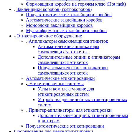
Формовщики коробов на горячем клею (Hot melt)
Заклейщики коробов (гофрокоробов)
Полуавтоматические заклейщики коробов
Автоматические заклейщики коробов
Моноблоки-заклейщики коробов
Мультиформатные заклейщики коробов
Этикетировочное оборудование
Аппликаторы самоклеящихся этикеток
Автоматические аппликаторы
самоклеящихся этикеток
Дополнительные опции к аппликаторам
самоклеящихся этикеток
Полуавтоматические аппликаторы
самоклеящихся этикеток
Автоматические этикетировщики
Этикетировочные системы
Узлы и комплектующие для
этикетировочных систем
Устройства для линейных этикетировочных
систем
Принтер-аппликаторы для этикетировки
Дополнительные опции к этикетировочным
принтерам
Полуавтоматические этикетировщики
Оборудование для sleeve этикетировки