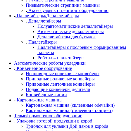
Пневматические стреппинг машины
Аксессуары к стреппинг оборудованию
Паллетайзеры/Депаллетайзеры
Депаллетайзеры
Полуавтоматические депаллетайзеры
Автоматические депаллетайзеры
Депаллетайзеры для бутылок
Паллетайзеры
Паллетайзеры с послоевым формированием
паллеты
Роботы – паллетайзеры
Автоматические роботы укладчики
Конвейерное оборудование
Неприводные роликовые конвейеры
Приводные роликовые конвейеры
Приводные ленточные конвейеры
Подающие конвейеры-делители
Конвейерные линии
Картонажные машины
Картонажная машина (склеенные обечайки)
Картонажная машина (с клеевой станцией)
Термоформовочное оборудование
Упаковка готовой продукции в короб
Триблок для укладки Дой паков в короба