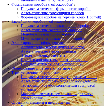
Мобильные паллетоупаковщики
Формовщики коробов (гофрокоробов)
Полуавтоматические формовщики коробов
Автоматические формовщики коробов
Формовщики коробов на горячем клею (Hot melt)
Заклейщики коробов (гофрокоробов)
Полуавтоматические заклейщики коробов
Автоматические заклейщики коробов
Моноблоки-заклейщики коробов
Мультиформатные заклейщики коробов
Этикетировочное оборудование
Аппликаторы самоклеящихся этикеток
Автоматические этикетировщики
Этикетировочные системы
Принтер-аппликаторы для этикетировки
Полуавтоматические этикетировщики
Оборудование для sleeve этикетировки
Термоусадочное оборудование
Полуавтоматические термоусадочные машины
Автоматическое термоусадочное оборудование
Термоусадочное оборудование для групповой
упаковки
Машины и автоматические линии для sleeve
этикетировки
Стреппинг машины и инструменты