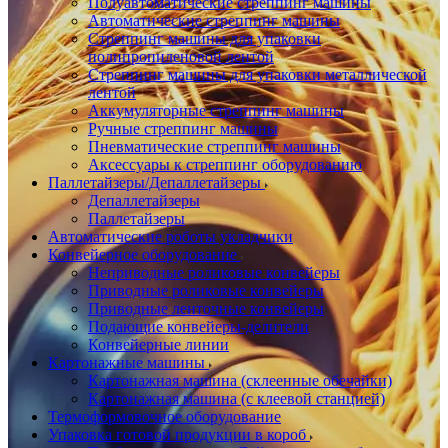
Полуавтоматические стреппинг машины
Автоматические стреппинг машины
Стреппинг машины для упаковки
полипропиленовой лентой
Стреппинг машины для упаковки металлической
лентой
Аккумуляторные стреппинг машины
Ручные стреппинг машины
Пневматические стреппинг машины
Аксессуары к стреппинг оборудованию
Паллетайзеры/Депаллетайзеры
Депаллетайзеры
Паллетайзеры
Автоматические роботы укладчики
Конвейерное оборудование
Неприводные роликовые конвейеры
Приводные роликовые конвейеры
Приводные ленточные конвейеры
Подающие конвейеры-делители
Конвейерные линии
Картонажные машины
Картонажная машина (склеенные обечайки)
Картонажная машина (с клеевой станцией)
Термоформовочное оборудование
Упаковка готовой продукции в короб