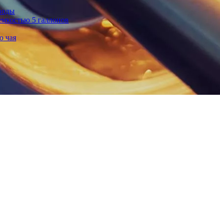
воды
емкостью 5 галлонов
о чая