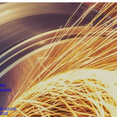
овки
ировки
й лентой
нтой