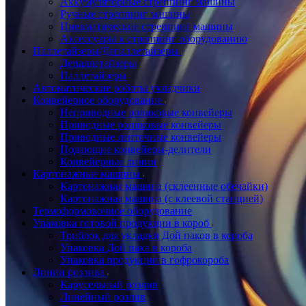
Аккумуляторные стреппинг машины
Ручные стреппинг машины
Пневматические стреппинг машины
Аксессуары к стреппинг оборудованию
Паллетайзеры/Депаллетайзеры
Депаллетайзеры
Паллетайзеры
Автоматические роботы укладчики
Конвейерное оборудование
Неприводные роликовые конвейеры
Приводные роликовые конвейеры
Приводные ленточные конвейеры
Подающие конвейеры-делители
Конвейерные линии
Картонажные машины
Картонажная машина (склеенные обечайки)
Картонажная машина (с клеевой станцией)
Термоформовочное оборудование
Упаковка готовой продукции в короб
Триблок для укладки Дой паков в короба
Упаковка Дой пака в короба
Упаковка продукции в гофрокороба
Линии розлива
Карусельный розлив
Линейный розлив