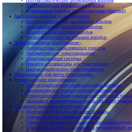
Полуавтоматические формовщики коробов
Автоматические формовщики коробов
Формовщики коробов на горячем клею (Hot melt)
Заклейщики коробов (гофрокоробов)
Полуавтоматические заклейщики коробов
Автоматические заклейщики коробов
Моноблоки-заклейщики коробов
Мультиформатные заклейщики коробов
Этикетировочное оборудование
Аппликаторы самоклеящихся этикеток
Автоматические этикетировщики
Этикетировочные системы
Принтер-аппликаторы для этикетировки
Полуавтоматические этикетировщики
Оборудование для sleeve этикетировки
Термоусадочное оборудование
Полуавтоматические термоусадочные машины
Автоматическое термоусадочное оборудование
Термоусадочное оборудование для групповой упак
Машины и автоматические линии для sleeve этикет
Стреппинг машины и инструменты
Полуавтоматические стреппинг машины
Автоматические стреппинг машины
Стреппинг машины для упаковки полипропиленово
Стреппинг машины для упаковки металлической ле