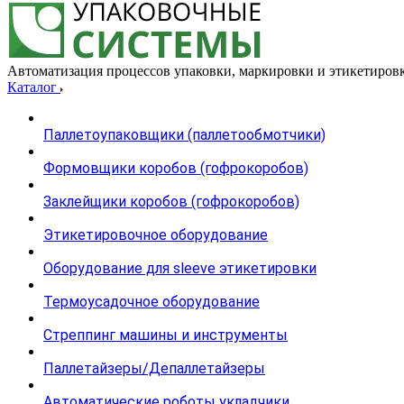
Автоматизация процессов упаковки, маркировки и этикетиров
Каталог
Паллетоупаковщики (паллетообмотчики)
Формовщики коробов (гофрокоробов)
Заклейщики коробов (гофрокоробов)
Этикетировочное оборудование
Оборудование для sleeve этикетировки
Термоусадочное оборудование
Стреппинг машины и инструменты
Паллетайзеры/Депаллетайзеры
Автоматические роботы укладчики