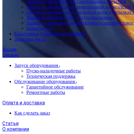
Линии по производству газированных напитков
Линии по производству минеральной воды/чистой 
Линии по производству питьевой воды в бутылках 
Линии по производству уксуса/масла/вина
Линии по производству фруктового сока/фруктовог
Компоненты
Блистерные упаковочные машины
Запасные части
Акции
Сервис
Запуск оборудования
Пуско-наладочные работы
Техническая поддержка
Обслуживание оборудования
Гарантийное обслуживание
Ремонтные работы
Оплата и доставка
Как сделать заказ
Статьи
О компании