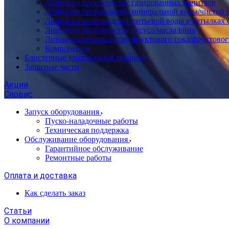
Линии по производству газированных напитков
Линии по производству минеральной воды/чистой 
Линии по производству питьевой воды в бутылках 
Линии по производству уксуса/масла/вина
Линии по производству фруктового сока/фруктовог
Компоненты
Блистерные упаковочные машины
Запасные части
Акции
Сервис
Запуск оборудования
Пуско-наладочные работы
Техническая поддержка
Обслуживание оборудования
Гарантийное обслуживание
Ремонтные работы
Оплата и доставка
Как сделать заказ
Статьи
О компании