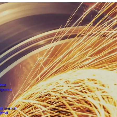
овки
ировки
й лентой
нтой