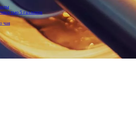
воды
емкостью 5 галлонов
о чая