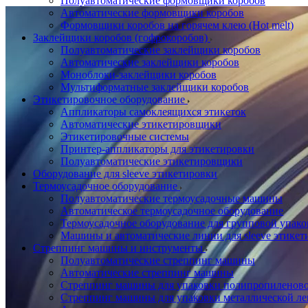
Полуавтоматические формовщики коробов
Автоматические формовщики коробов
Формовщики коробов на горячем клею (Hot melt)
Заклейщики коробов (гофрокоробов)
Полуавтоматические заклейщики коробов
Автоматические заклейщики коробов
Моноблоки-заклейщики коробов
Мультиформатные заклейщики коробов
Этикетировочное оборудование
Аппликаторы самоклеящихся этикеток
Автоматические этикетировщики
Этикетировочные системы
Принтер-аппликаторы для этикетировки
Полуавтоматические этикетировщики
Оборудование для sleeve этикетировки
Термоусадочное оборудование
Полуавтоматические термоусадочные машины
Автоматическое термоусадочное оборудование
Термоусадочное оборудование для групповой упак
Машины и автоматические линии для sleeve этикет
Стреппинг машины и инструменты
Полуавтоматические стреппинг машины
Автоматические стреппинг машины
Стреппинг машины для упаковки полипропиленово
Стреппинг машины для упаковки металлической ле