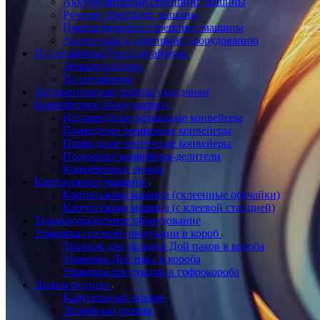
Аккумуляторные стреппинг машины
Ручные стреппинг машины
Пневматические стреппинг машины
Аксессуары к стреппинг оборудованию
Паллетайзеры/Депаллетайзеры
Депаллетайзеры
Паллетайзеры
Автоматические роботы укладчики
Конвейерное оборудование
Неприводные роликовые конвейеры
Приводные роликовые конвейеры
Приводные ленточные конвейеры
Подающие конвейеры-делители
Конвейерные линии
Картонажные машины
Картонажная машина (склеенные обечайки)
Картонажная машина (с клеевой станцией)
Термоформовочное оборудование
Упаковка готовой продукции в короб
Триблок для укладки Дой паков в короба
Упаковка Дой пака в короба
Упаковка продукции в гофрокороба
Линии розлива
Карусельный розлив
Линейный розлив