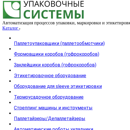
Автоматизация процессов упаковки, маркировки и этикетиров
Каталог
Паллетоупаковщики (паллетообмотчики)
Формовщики коробов (гофрокоробов)
Заклейщики коробов (гофрокоробов)
Этикетировочное оборудование
Оборудование для sleeve этикетировки
Термоусадочное оборудование
Стреппинг машины и инструменты
Паллетайзеры/Депаллетайзеры
Автоматические роботы укладчики