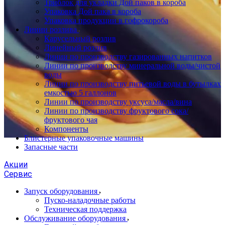
Триблок для укладки Дой паков в короба
Упаковка Дой пака в короба
Упаковка продукции в гофрокороба
Линии розлива
Карусельный розлив
Линейный розлив
Линии по производству газированных напитков
Линии по производству минеральной воды/чистой
воды
Линии по производству питьевой воды в бутылках
емкостью 5 галлонов
Линии по производству уксуса/масла/вина
Линии по производству фруктового сока/
фруктового чая
Компоненты
Блистерные упаковочные машины
Запасные части
Акции
Сервис
Запуск оборудования
Пуско-наладочные работы
Техническая поддержка
Обслуживание оборудования