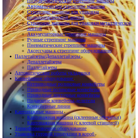
Полуавтоматические стреппинг машины
Автоматические стреппинг машины
Стреппинг машины для упаковки
полипропиленовой лентой
Стреппинг машины для упаковки металлической
лентой
Аккумуляторные стреппинг машины
Ручные стреппинг машины
Пневматические стреппинг машины
Аксессуары к стреппинг оборудованию
Паллетайзеры/Депаллетайзеры
Депаллетайзеры
Паллетайзеры
Автоматические роботы укладчики
Конвейерное оборудование
Неприводные роликовые конвейеры
Приводные роликовые конвейеры
Приводные ленточные конвейеры
Подающие конвейеры-делители
Конвейерные линии
Картонажные машины
Картонажная машина (склеенные обечайки)
Картонажная машина (с клеевой станцией)
Термоформовочное оборудование
Упаковка готовой продукции в короб