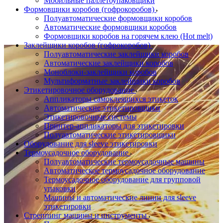
Мобильные паллетоупаковщики
Формовщики коробов (гофрокоробов)
Полуавтоматические формовщики коробов
Автоматические формовщики коробов
Формовщики коробов на горячем клею (Hot melt)
Заклейщики коробов (гофрокоробов)
Полуавтоматические заклейщики коробов
Автоматические заклейщики коробов
Моноблоки-заклейщики коробов
Мультиформатные заклейщики коробов
Этикетировочное оборудование
Аппликаторы самоклеящихся этикеток
Автоматические этикетировщики
Этикетировочные системы
Принтер-аппликаторы для этикетировки
Полуавтоматические этикетировщики
Оборудование для sleeve этикетировки
Термоусадочное оборудование
Полуавтоматические термоусадочные машины
Автоматическое термоусадочное оборудование
Термоусадочное оборудование для групповой
упаковки
Машины и автоматические линии для sleeve
этикетировки
Стреппинг машины и инструменты