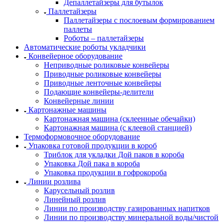
Депаллетайзеры для бутылок
Паллетайзеры
Паллетайзеры с послоевым формированием
паллеты
Роботы – паллетайзеры
Автоматические роботы укладчики
Конвейерное оборудование
Неприводные роликовые конвейеры
Приводные роликовые конвейеры
Приводные ленточные конвейеры
Подающие конвейеры-делители
Конвейерные линии
Картонажные машины
Картонажная машина (склеенные обечайки)
Картонажная машина (с клеевой станцией)
Термоформовочное оборудование
Упаковка готовой продукции в короб
Триблок для укладки Дой паков в короба
Упаковка Дой пака в короба
Упаковка продукции в гофрокороба
Линии розлива
Карусельный розлив
Линейный розлив
Линии по производству газированных напитков
Линии по производству минеральной воды/чистой