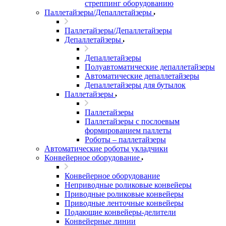
стреппинг оборудованию
Паллетайзеры/Депаллетайзеры
Паллетайзеры/Депаллетайзеры
Депаллетайзеры
Депаллетайзеры
Полуавтоматические депаллетайзеры
Автоматические депаллетайзеры
Депаллетайзеры для бутылок
Паллетайзеры
Паллетайзеры
Паллетайзеры с послоевым
формированием паллеты
Роботы – паллетайзеры
Автоматические роботы укладчики
Конвейерное оборудование
Конвейерное оборудование
Неприводные роликовые конвейеры
Приводные роликовые конвейеры
Приводные ленточные конвейеры
Подающие конвейеры-делители
Конвейерные линии