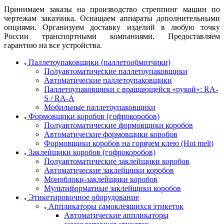
Принимаем заказы на производство стреппинг машин по
чертежам заказчика. Оснащаем аппараты дополнительными
опциями. Организуем доставку изделий в любую точку
России транспортными компаниями. Предоставляем
гарантию на все устройства.
Паллетоупаковщики (паллетообмотчики)
Полуавтоматические паллетоупаковщики
Автоматические паллетоупаковщики
Паллетоупаковщики с вращающейся «рукой»: RA-
S / RA-A
Мобильные паллетоупаковщики
Формовщики коробов (гофрокоробов)
Полуавтоматические формовщики коробов
Автоматические формовщики коробов
Формовщики коробов на горячем клею (Hot melt)
Заклейщики коробов (гофрокоробов)
Полуавтоматические заклейщики коробов
Автоматические заклейщики коробов
Моноблоки-заклейщики коробов
Мультиформатные заклейщики коробов
Этикетировочное оборудование
Аппликаторы самоклеящихся этикеток
Автоматические аппликаторы