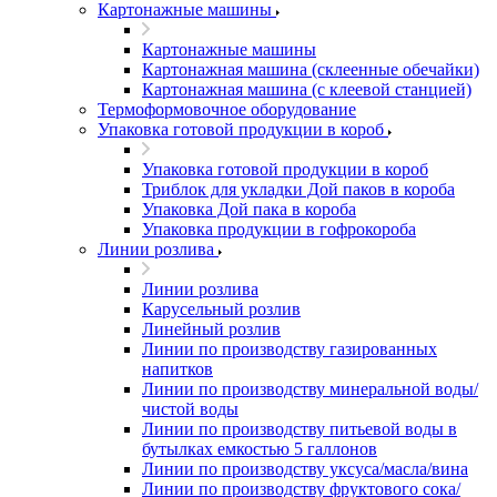
Картонажные машины
Картонажные машины
Картонажная машина (склеенные обечайки)
Картонажная машина (с клеевой станцией)
Термоформовочное оборудование
Упаковка готовой продукции в короб
Упаковка готовой продукции в короб
Триблок для укладки Дой паков в короба
Упаковка Дой пака в короба
Упаковка продукции в гофрокороба
Линии розлива
Линии розлива
Карусельный розлив
Линейный розлив
Линии по производству газированных
напитков
Линии по производству минеральной воды/
чистой воды
Линии по производству питьевой воды в
бутылках емкостью 5 галлонов
Линии по производству уксуса/масла/вина
Линии по производству фруктового сока/