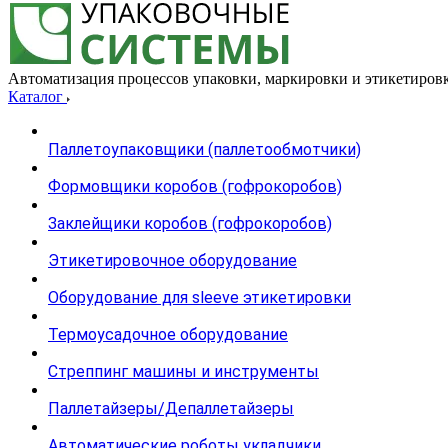
Автоматизация процессов упаковки, маркировки и этикетиров
Каталог
Паллетоупаковщики (паллетообмотчики)
Формовщики коробов (гофрокоробов)
Заклейщики коробов (гофрокоробов)
Этикетировочное оборудование
Оборудование для sleeve этикетировки
Термоусадочное оборудование
Стреппинг машины и инструменты
Паллетайзеры/Депаллетайзеры
Автоматические роботы укладчики