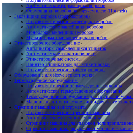
Полуавтоматические формовщики коробов
Автоматические формовщики коробов
Формовщики коробов на горячем клею (Hot melt)
Заклейщики коробов (гофрокоробов)
Полуавтоматические заклейщики коробов
Автоматические заклейщики коробов
Моноблоки-заклейщики коробов
Мультиформатные заклейщики коробов
Этикетировочное оборудование
Аппликаторы самоклеящихся этикеток
Автоматические этикетировщики
Этикетировочные системы
Принтер-аппликаторы для этикетировки
Полуавтоматические этикетировщики
Оборудование для sleeve этикетировки
Термоусадочное оборудование
Полуавтоматические термоусадочные машины
Автоматическое термоусадочное оборудование
Термоусадочное оборудование для групповой упак
Машины и автоматические линии для sleeve этикет
Стреппинг машины и инструменты
Полуавтоматические стреппинг машины
Автоматические стреппинг машины
Стреппинг машины для упаковки полипропиленово
Стреппинг машины для упаковки металлической ле