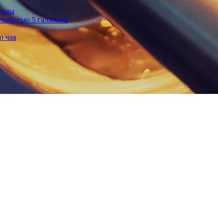
воды
емкостью 5 галлонов
о чая