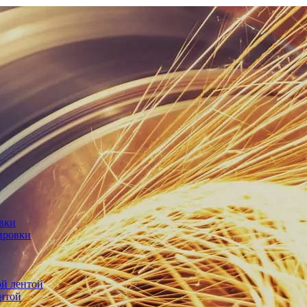
овки
ировки
й лентой
нтой