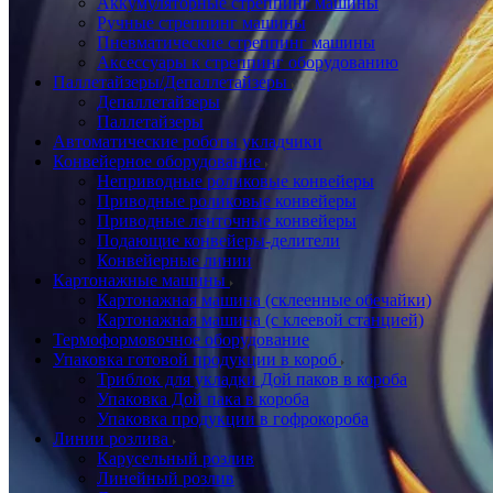
Аккумуляторные стреппинг машины
Ручные стреппинг машины
Пневматические стреппинг машины
Аксессуары к стреппинг оборудованию
Паллетайзеры/Депаллетайзеры
Депаллетайзеры
Паллетайзеры
Автоматические роботы укладчики
Конвейерное оборудование
Неприводные роликовые конвейеры
Приводные роликовые конвейеры
Приводные ленточные конвейеры
Подающие конвейеры-делители
Конвейерные линии
Картонажные машины
Картонажная машина (склеенные обечайки)
Картонажная машина (с клеевой станцией)
Термоформовочное оборудование
Упаковка готовой продукции в короб
Триблок для укладки Дой паков в короба
Упаковка Дой пака в короба
Упаковка продукции в гофрокороба
Линии розлива
Карусельный розлив
Линейный розлив