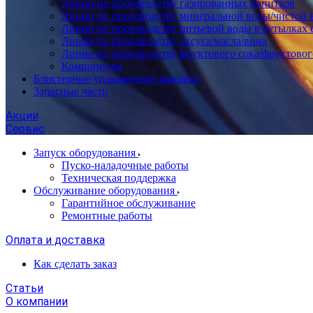
Линии по производству газированных напитков
Линии по производству минеральной воды/чистой 
Линии по производству питьевой воды в бутылках 
Линии по производству уксуса/масла/вина
Линии по производству фруктового сока/фруктовог
Компоненты
Блистерные упаковочные машины
Запасные части
Акции
Сервис
Запуск оборудования
Пуско-наладочные работы
Техническая поддержка
Обслуживание оборудования
Гарантийное обслуживание
Ремонтные работы
Оплата и доставка
Как сделать заказ
Статьи
О компании