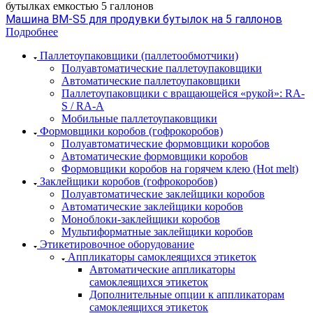
бутылках емкостью 5 галлонов
Машина BM-S5 для продувки бутылок на 5 галлонов
Подробнее
Паллетоупаковщики (паллетообмотчики)
Полуавтоматические паллетоупаковщики
Автоматические паллетоупаковщики
Паллетоупаковщики с вращающейся «рукой»: RA-
S / RA-A
Мобильные паллетоупаковщики
Формовщики коробов (гофрокоробов)
Полуавтоматические формовщики коробов
Автоматические формовщики коробов
Формовщики коробов на горячем клею (Hot melt)
Заклейщики коробов (гофрокоробов)
Полуавтоматические заклейщики коробов
Автоматические заклейщики коробов
Моноблоки-заклейщики коробов
Мультиформатные заклейщики коробов
Этикетировочное оборудование
Аппликаторы самоклеящихся этикеток
Автоматические аппликаторы
самоклеящихся этикеток
Дополнительные опции к аппликаторам
самоклеящихся этикеток