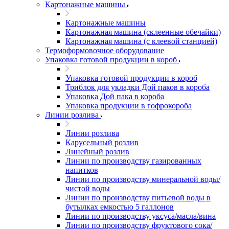
Картонажные машины
Картонажные машины
Картонажная машина (склеенные обечайки)
Картонажная машина (с клеевой станцией)
Термоформовочное оборудование
Упаковка готовой продукции в короб
Упаковка готовой продукции в короб
Триблок для укладки Дой паков в короба
Упаковка Дой пака в короба
Упаковка продукции в гофрокороба
Линии розлива
Линии розлива
Карусельный розлив
Линейный розлив
Линии по производству газированных
напитков
Линии по производству минеральной воды/
чистой воды
Линии по производству питьевой воды в
бутылках емкостью 5 галлонов
Линии по производству уксуса/масла/вина
Линии по производству фруктового сока/