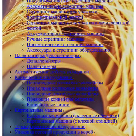
Полуавтоматические стреппинг машины
Автоматические стреппинг машины
Стреппинг машины для упаковки
полипропиленовой лентой
Стреппинг машины для упаковки металлической
лентой
Аккумуляторные стреппинг машины
Ручные стреппинг машины
Пневматические стреппинг машины
Аксессуары к стреппинг оборудованию
Паллетайзеры/Депаллетайзеры
Депаллетайзеры
Паллетайзеры
Автоматические роботы укладчики
Конвейерное оборудование
Неприводные роликовые конвейеры
Приводные роликовые конвейеры
Приводные ленточные конвейеры
Подающие конвейеры-делители
Конвейерные линии
Картонажные машины
Картонажная машина (склеенные обечайки)
Картонажная машина (с клеевой станцией)
Термоформовочное оборудование
Упаковка готовой продукции в короб