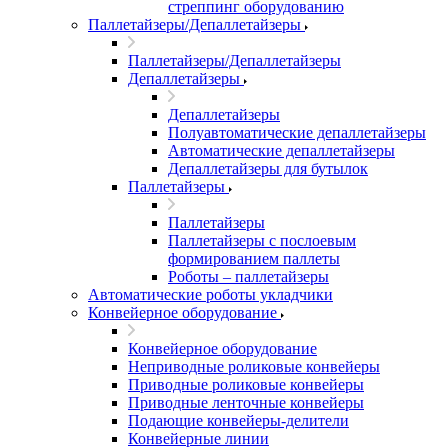
стреппинг оборудованию
Паллетайзеры/Депаллетайзеры
Паллетайзеры/Депаллетайзеры
Депаллетайзеры
Депаллетайзеры
Полуавтоматические депаллетайзеры
Автоматические депаллетайзеры
Депаллетайзеры для бутылок
Паллетайзеры
Паллетайзеры
Паллетайзеры с послоевым
формированием паллеты
Роботы – паллетайзеры
Автоматические роботы укладчики
Конвейерное оборудование
Конвейерное оборудование
Неприводные роликовые конвейеры
Приводные роликовые конвейеры
Приводные ленточные конвейеры
Подающие конвейеры-делители
Конвейерные линии