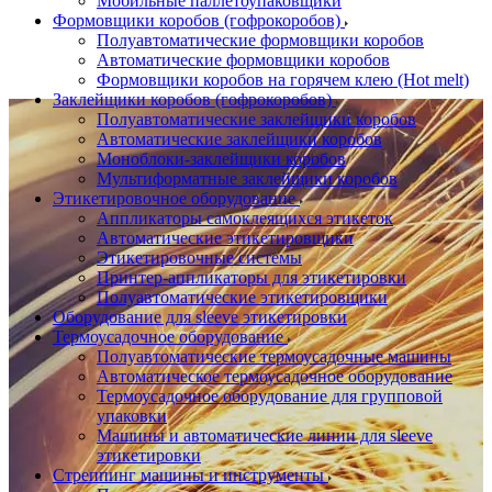
Мобильные паллетоупаковщики
Формовщики коробов (гофрокоробов)
Полуавтоматические формовщики коробов
Автоматические формовщики коробов
Формовщики коробов на горячем клею (Hot melt)
Заклейщики коробов (гофрокоробов)
Полуавтоматические заклейщики коробов
Автоматические заклейщики коробов
Моноблоки-заклейщики коробов
Мультиформатные заклейщики коробов
Этикетировочное оборудование
Аппликаторы самоклеящихся этикеток
Автоматические этикетировщики
Этикетировочные системы
Принтер-аппликаторы для этикетировки
Полуавтоматические этикетировщики
Оборудование для sleeve этикетировки
Термоусадочное оборудование
Полуавтоматические термоусадочные машины
Автоматическое термоусадочное оборудование
Термоусадочное оборудование для групповой
упаковки
Машины и автоматические линии для sleeve
этикетировки
Стреппинг машины и инструменты