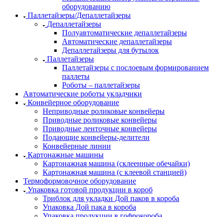
оборудованию
Паллетайзеры/Депаллетайзеры
Депаллетайзеры
Полуавтоматические депаллетайзеры
Автоматические депаллетайзеры
Депаллетайзеры для бутылок
Паллетайзеры
Паллетайзеры с послоевым формированием
паллеты
Роботы – паллетайзеры
Автоматические роботы укладчики
Конвейерное оборудование
Неприводные роликовые конвейеры
Приводные роликовые конвейеры
Приводные ленточные конвейеры
Подающие конвейеры-делители
Конвейерные линии
Картонажные машины
Картонажная машина (склеенные обечайки)
Картонажная машина (с клеевой станцией)
Термоформовочное оборудование
Упаковка готовой продукции в короб
Триблок для укладки Дой паков в короба
Упаковка Дой пака в короба
Упаковка продукции в гофрокороба