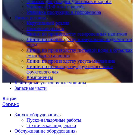
Триблок для укладки Дой паков в короба
Упаковка Дой пака в короба
Упаковка продукции в гофрокороба
Линии розлива
Карусельный розлив
Линейный розлив
Линии по производству газированных напитков
Линии по производству минеральной воды/чистой
воды
Линии по производству питьевой воды в бутылках
емкостью 5 галлонов
Линии по производству уксуса/масла/вина
Линии по производству фруктового сока/
фруктового чая
Компоненты
Блистерные упаковочные машины
Запасные части
Акции
Сервис
Запуск оборудования
Пуско-наладочные работы
Техническая поддержка
Обслуживание оборудования