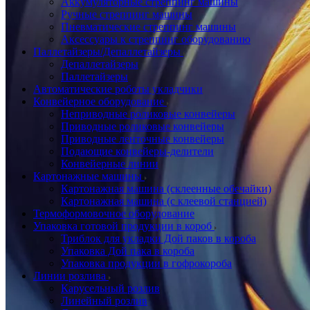
Аккумуляторные стреппинг машины
Ручные стреппинг машины
Пневматические стреппинг машины
Аксессуары к стреппинг оборудованию
Паллетайзеры/Депаллетайзеры
Депаллетайзеры
Паллетайзеры
Автоматические роботы укладчики
Конвейерное оборудование
Неприводные роликовые конвейеры
Приводные роликовые конвейеры
Приводные ленточные конвейеры
Подающие конвейеры-делители
Конвейерные линии
Картонажные машины
Картонажная машина (склеенные обечайки)
Картонажная машина (с клеевой станцией)
Термоформовочное оборудование
Упаковка готовой продукции в короб
Триблок для укладки Дой паков в короба
Упаковка Дой пака в короба
Упаковка продукции в гофрокороба
Линии розлива
Карусельный розлив
Линейный розлив