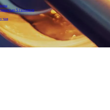
воды
емкостью 5 галлонов
о чая