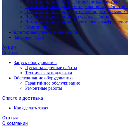
Линии по производству газированных напитков
Линии по производству минеральной воды/чистой 
Линии по производству питьевой воды в бутылках 
Линии по производству уксуса/масла/вина
Линии по производству фруктового сока/фруктовог
Компоненты
Блистерные упаковочные машины
Запасные части
Акции
Сервис
Запуск оборудования
Пуско-наладочные работы
Техническая поддержка
Обслуживание оборудования
Гарантийное обслуживание
Ремонтные работы
Оплата и доставка
Как сделать заказ
Статьи
О компании