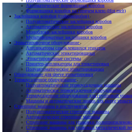
Полуавтоматические формовщики коробов
Автоматические формовщики коробов
Формовщики коробов на горячем клею (Hot melt)
Заклейщики коробов (гофрокоробов)
Полуавтоматические заклейщики коробов
Автоматические заклейщики коробов
Моноблоки-заклейщики коробов
Мультиформатные заклейщики коробов
Этикетировочное оборудование
Аппликаторы самоклеящихся этикеток
Автоматические этикетировщики
Этикетировочные системы
Принтер-аппликаторы для этикетировки
Полуавтоматические этикетировщики
Оборудование для sleeve этикетировки
Термоусадочное оборудование
Полуавтоматические термоусадочные машины
Автоматическое термоусадочное оборудование
Термоусадочное оборудование для групповой упак
Машины и автоматические линии для sleeve этикет
Стреппинг машины и инструменты
Полуавтоматические стреппинг машины
Автоматические стреппинг машины
Стреппинг машины для упаковки полипропиленово
Стреппинг машины для упаковки металлической ле