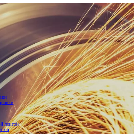
овки
ировки
й лентой
нтой