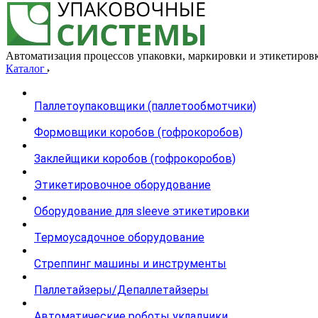
Автоматизация процессов упаковки, маркировки и этикетиров
Каталог
Паллетоупаковщики (паллетообмотчики)
Формовщики коробов (гофрокоробов)
Заклейщики коробов (гофрокоробов)
Этикетировочное оборудование
Оборудование для sleeve этикетировки
Термоусадочное оборудование
Стреппинг машины и инструменты
Паллетайзеры/Депаллетайзеры
Автоматические роботы укладчики