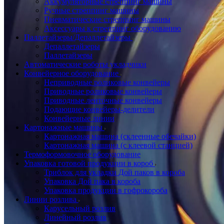
Аккумуляторные стреппинг машины
Ручные стреппинг машины
Пневматические стреппинг машины
Аксессуары к стреппинг оборудованию
Паллетайзеры/Депаллетайзеры
Депаллетайзеры
Паллетайзеры
Автоматические роботы укладчики
Конвейерное оборудование
Неприводные роликовые конвейеры
Приводные роликовые конвейеры
Приводные ленточные конвейеры
Подающие конвейеры-делители
Конвейерные линии
Картонажные машины
Картонажная машина (склеенные обечайки)
Картонажная машина (с клеевой станцией)
Термоформовочное оборудование
Упаковка готовой продукции в короб
Триблок для укладки Дой паков в короба
Упаковка Дой пака в короба
Упаковка продукции в гофрокороба
Линии розлива
Карусельный розлив
Линейный розлив