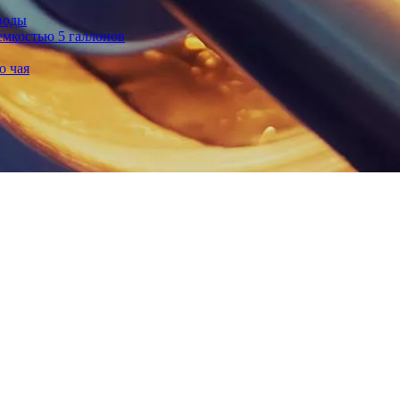
воды
емкостью 5 галлонов
о чая