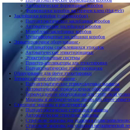
Полуавтоматические формовщики коробов
Автоматические формовщики коробов
Формовщики коробов на горячем клею (Hot melt)
Заклейщики коробов (гофрокоробов)
Полуавтоматические заклейщики коробов
Автоматические заклейщики коробов
Моноблоки-заклейщики коробов
Мультиформатные заклейщики коробов
Этикетировочное оборудование
Аппликаторы самоклеящихся этикеток
Автоматические этикетировщики
Этикетировочные системы
Принтер-аппликаторы для этикетировки
Полуавтоматические этикетировщики
Оборудование для sleeve этикетировки
Термоусадочное оборудование
Полуавтоматические термоусадочные машины
Автоматическое термоусадочное оборудование
Термоусадочное оборудование для групповой упак
Машины и автоматические линии для sleeve этикет
Стреппинг машины и инструменты
Полуавтоматические стреппинг машины
Автоматические стреппинг машины
Стреппинг машины для упаковки полипропиленово
Стреппинг машины для упаковки металлической ле