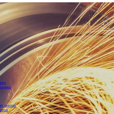
овки
ировки
й лентой
нтой