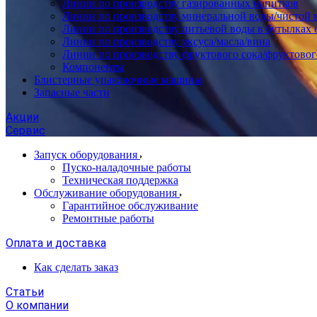
Линии по производству газированных напитков
Линии по производству минеральной воды/чистой 
Линии по производству питьевой воды в бутылках 
Линии по производству уксуса/масла/вина
Линии по производству фруктового сока/фруктовог
Компоненты
Блистерные упаковочные машины
Запасные части
Акции
Сервис
Запуск оборудования
Пуско-наладочные работы
Техническая поддержка
Обслуживание оборудования
Гарантийное обслуживание
Ремонтные работы
Оплата и доставка
Как сделать заказ
Статьи
О компании