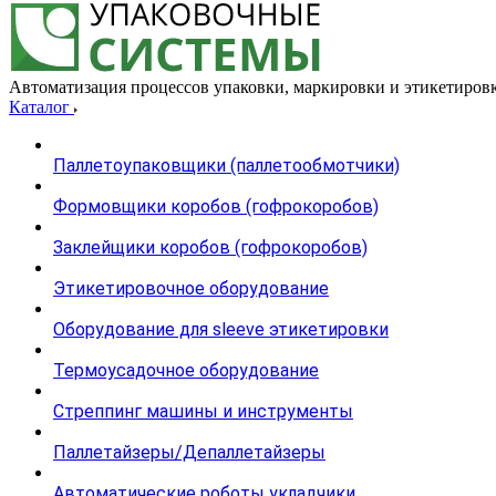
Автоматизация процессов упаковки, маркировки и этикетиров
Каталог
Паллетоупаковщики (паллетообмотчики)
Формовщики коробов (гофрокоробов)
Заклейщики коробов (гофрокоробов)
Этикетировочное оборудование
Оборудование для sleeve этикетировки
Термоусадочное оборудование
Стреппинг машины и инструменты
Паллетайзеры/Депаллетайзеры
Автоматические роботы укладчики