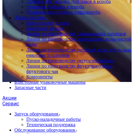
Триблок для укладки Дой паков в короба
Упаковка Дой пака в короба
Упаковка продукции в гофрокороба
Линии розлива
Карусельный розлив
Линейный розлив
Линии по производству газированных напитков
Линии по производству минеральной воды/чистой
воды
Линии по производству питьевой воды в бутылках
емкостью 5 галлонов
Линии по производству уксуса/масла/вина
Линии по производству фруктового сока/
фруктового чая
Компоненты
Блистерные упаковочные машины
Запасные части
Акции
Сервис
Запуск оборудования
Пуско-наладочные работы
Техническая поддержка
Обслуживание оборудования