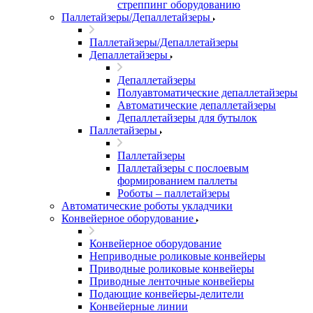
стреппинг оборудованию
Паллетайзеры/Депаллетайзеры
Паллетайзеры/Депаллетайзеры
Депаллетайзеры
Депаллетайзеры
Полуавтоматические депаллетайзеры
Автоматические депаллетайзеры
Депаллетайзеры для бутылок
Паллетайзеры
Паллетайзеры
Паллетайзеры с послоевым
формированием паллеты
Роботы – паллетайзеры
Автоматические роботы укладчики
Конвейерное оборудование
Конвейерное оборудование
Неприводные роликовые конвейеры
Приводные роликовые конвейеры
Приводные ленточные конвейеры
Подающие конвейеры-делители
Конвейерные линии