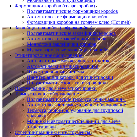
Мобильные паллетоупаковщики
Формовщики коробов (гофрокоробов)
Полуавтоматические формовщики коробов
Автоматические формовщики коробов
Формовщики коробов на горячем клею (Hot melt)
Заклейщики коробов (гофрокоробов)
Полуавтоматические заклейщики коробов
Автоматические заклейщики коробов
Моноблоки-заклейщики коробов
Мультиформатные заклейщики коробов
Этикетировочное оборудование
Аппликаторы самоклеящихся этикеток
Автоматические этикетировщики
Этикетировочные системы
Принтер-аппликаторы для этикетировки
Полуавтоматические этикетировщики
Оборудование для sleeve этикетировки
Термоусадочное оборудование
Полуавтоматические термоусадочные машины
Автоматическое термоусадочное оборудование
Термоусадочное оборудование для групповой
упаковки
Машины и автоматические линии для sleeve
этикетировки
Стреппинг машины и инструменты