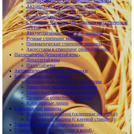
Полуавтоматические стреппинг машины
Автоматические стреппинг машины
Стреппинг машины для упаковки
полипропиленовой лентой
Стреппинг машины для упаковки металлической
лентой
Аккумуляторные стреппинг машины
Ручные стреппинг машины
Пневматические стреппинг машины
Аксессуары к стреппинг оборудованию
Паллетайзеры/Депаллетайзеры
Депаллетайзеры
Паллетайзеры
Автоматические роботы укладчики
Конвейерное оборудование
Неприводные роликовые конвейеры
Приводные роликовые конвейеры
Приводные ленточные конвейеры
Подающие конвейеры-делители
Конвейерные линии
Картонажные машины
Картонажная машина (склеенные обечайки)
Картонажная машина (с клеевой станцией)
Термоформовочное оборудование
Упаковка готовой продукции в короб