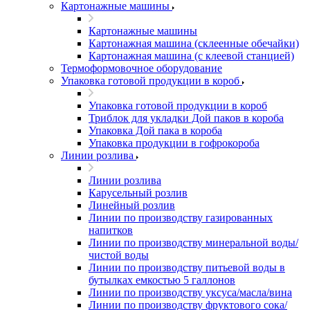
Картонажные машины
Картонажные машины
Картонажная машина (склеенные обечайки)
Картонажная машина (с клеевой станцией)
Термоформовочное оборудование
Упаковка готовой продукции в короб
Упаковка готовой продукции в короб
Триблок для укладки Дой паков в короба
Упаковка Дой пака в короба
Упаковка продукции в гофрокороба
Линии розлива
Линии розлива
Карусельный розлив
Линейный розлив
Линии по производству газированных
напитков
Линии по производству минеральной воды/
чистой воды
Линии по производству питьевой воды в
бутылках емкостью 5 галлонов
Линии по производству уксуса/масла/вина
Линии по производству фруктового сока/