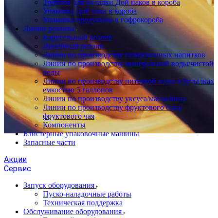
Триблок для укладки Дой паков в короба
Упаковка Дой пака в короба
Упаковка продукции в гофрокороба
Линии розлива
Карусельный розлив
Линейный розлив
Линии по производству газированных напитков
Линии по производству минеральной воды/чистой
воды
Линии по производству питьевой воды в бутылках
емкостью 5 галлонов
Линии по производству уксуса/масла/вина
Линии по производству фруктового сока/
фруктового чая
Компоненты
Блистерные упаковочные машины
Запасные части
Акции
Сервис
Запуск оборудования
Пуско-наладочные работы
Техническая поддержка
Обслуживание оборудования