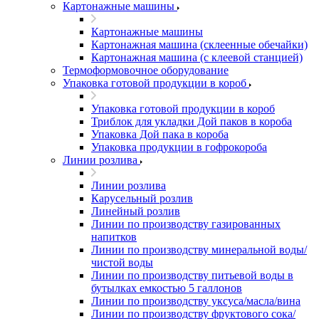
Картонажные машины
Картонажные машины
Картонажная машина (склеенные обечайки)
Картонажная машина (с клеевой станцией)
Термоформовочное оборудование
Упаковка готовой продукции в короб
Упаковка готовой продукции в короб
Триблок для укладки Дой паков в короба
Упаковка Дой пака в короба
Упаковка продукции в гофрокороба
Линии розлива
Линии розлива
Карусельный розлив
Линейный розлив
Линии по производству газированных
напитков
Линии по производству минеральной воды/
чистой воды
Линии по производству питьевой воды в
бутылках емкостью 5 галлонов
Линии по производству уксуса/масла/вина
Линии по производству фруктового сока/