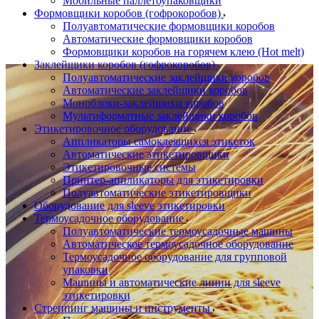
Мобильные паллетоупаковщики
Формовщики коробов (гофрокоробов)
Полуавтоматические формовщики коробов
Автоматические формовщики коробов
Формовщики коробов на горячем клею (Hot melt)
Заклейщики коробов (гофрокоробов)
Полуавтоматические заклейщики коробов
Автоматические заклейщики коробов
Моноблоки-заклейщики коробов
Мультиформатные заклейщики коробов
Этикетировочное оборудование
Аппликаторы самоклеящихся этикеток
Автоматические этикетировщики
Этикетировочные системы
Принтер-аппликаторы для этикетировки
Полуавтоматические этикетировщики
Оборудование для sleeve этикетировки
Термоусадочное оборудование
Полуавтоматические термоусадочные машины
Автоматическое термоусадочное оборудование
Термоусадочное оборудование для групповой
упаковки
Машины и автоматические линии для sleeve
этикетировки
Стреппинг машины и инструменты