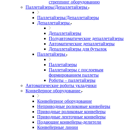
стреппинг оборудованию
Паллетайзеры/Депаллетайзеры
Паллетайзеры/Депаллетайзеры
Депаллетайзеры
Депаллетайзеры
Полуавтоматические депаллетайзеры
Автоматические депаллетайзеры
Депаллетайзеры для бутылок
Паллетайзеры
Паллетайзеры
Паллетайзеры с послоевым
формированием паллеты
Роботы – паллетайзеры
Автоматические роботы укладчики
Конвейерное оборудование
Конвейерное оборудование
Неприводные роликовые конвейеры
Приводные роликовые конвейеры
Приводные ленточные конвейеры
Подающие конвейеры-делители
Конвейерные линии