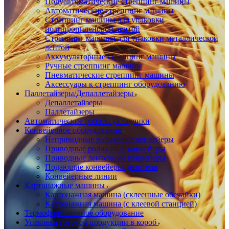
Полуавтоматические стреппинг машины
Автоматические стреппинг машины
Стреппинг машины для упаковки
полипропиленовой лентой
Стреппинг машины для упаковки металлической
лентой
Аккумуляторные стреппинг машины
Ручные стреппинг машины
Пневматические стреппинг машины
Аксессуары к стреппинг оборудованию
Паллетайзеры/Депаллетайзеры
Депаллетайзеры
Паллетайзеры
Автоматические роботы укладчики
Конвейерное оборудование
Неприводные роликовые конвейеры
Приводные роликовые конвейеры
Приводные ленточные конвейеры
Подающие конвейеры-делители
Конвейерные линии
Картонажные машины
Картонажная машина (склеенные обечайки)
Картонажная машина (с клеевой станцией)
Термоформовочное оборудование
Упаковка готовой продукции в короб