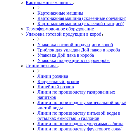
Картонажные машины
Картонажные машины
Картонажная машина (склеенные обечайки)
Картонажная машина (с клеевой станцией)
Термоформовочное оборудование
Упаковка готовой продукции в короб
Упаковка готовой продукции в короб
Триблок для укладки Дой паков в короба
Упаковка Дой пака в короба
Упаковка продукции в гофрокороба
Линии розлива
Линии розлива
Карусельный розлив
Линейный розлив
Линии по производству газированных
напитков
Линии по производству минеральной воды/
чистой воды
Линии по производству питьевой воды в
бутылках емкостью 5 галлонов
Линии по производству уксуса/масла/вина
Линии по производству фруктового сока/