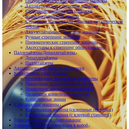
Полуавтоматические стреппинг машины
Автоматические стреппинг машины
Стреппинг машины для упаковки
полипропиленовой лентой
Стреппинг машины для упаковки металлической
лентой
Аккумуляторные стреппинг машины
Ручные стреппинг машины
Пневматические стреппинг машины
Аксессуары к стреппинг оборудованию
Паллетайзеры/Депаллетайзеры
Депаллетайзеры
Паллетайзеры
Автоматические роботы укладчики
Конвейерное оборудование
Неприводные роликовые конвейеры
Приводные роликовые конвейеры
Приводные ленточные конвейеры
Подающие конвейеры-делители
Конвейерные линии
Картонажные машины
Картонажная машина (склеенные обечайки)
Картонажная машина (с клеевой станцией)
Термоформовочное оборудование
Упаковка готовой продукции в короб