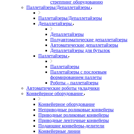
стреппинг оборудованию
Паллетайзеры/Депаллетайзеры
Паллетайзеры/Депаллетайзеры
Депаллетайзеры
Депаллетайзеры
Полуавтоматические депаллетайзеры
Автоматические депаллетайзеры
Депаллетайзеры для бутылок
Паллетайзеры
Паллетайзеры
Паллетайзеры с послоевым
формированием паллеты
Роботы – паллетайзеры
Автоматические роботы укладчики
Конвейерное оборудование
Конвейерное оборудование
Неприводные роликовые конвейеры
Приводные роликовые конвейеры
Приводные ленточные конвейеры
Подающие конвейеры-делители
Конвейерные линии