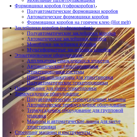
Мобильные паллетоупаковщики
Формовщики коробов (гофрокоробов)
Полуавтоматические формовщики коробов
Автоматические формовщики коробов
Формовщики коробов на горячем клею (Hot melt)
Заклейщики коробов (гофрокоробов)
Полуавтоматические заклейщики коробов
Автоматические заклейщики коробов
Моноблоки-заклейщики коробов
Мультиформатные заклейщики коробов
Этикетировочное оборудование
Аппликаторы самоклеящихся этикеток
Автоматические этикетировщики
Этикетировочные системы
Принтер-аппликаторы для этикетировки
Полуавтоматические этикетировщики
Оборудование для sleeve этикетировки
Термоусадочное оборудование
Полуавтоматические термоусадочные машины
Автоматическое термоусадочное оборудование
Термоусадочное оборудование для групповой
упаковки
Машины и автоматические линии для sleeve
этикетировки
Стреппинг машины и инструменты