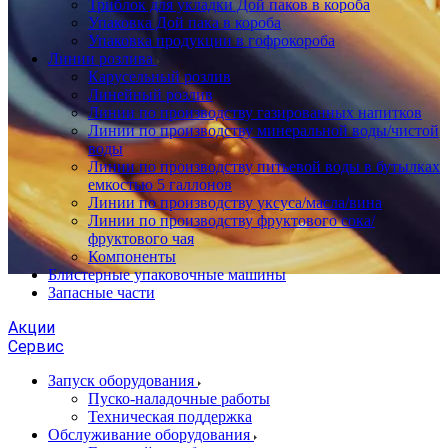
Триблок для укладки Дой паков в короба
Упаковка Дой пака в короба
Упаковка продукции в гофрокороба
Линии розлива
Карусельный розлив
Линейный розлив
Линии по производству газированных напитков
Линии по производству минеральной воды/чистой
воды
Линии по производству питьевой воды в бутылках
емкостью 5 галлонов
Линии по производству уксуса/масла/вина
Линии по производству фруктового сока/
фруктового чая
Компоненты
Блистерные упаковочные машины
Запасные части
Акции
Сервис
Запуск оборудования
Пуско-наладочные работы
Техническая поддержка
Обслуживание оборудования