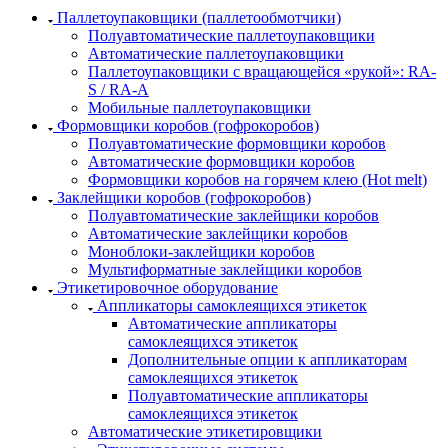
Паллетоупаковщики (паллетообмотчики)
Полуавтоматические паллетоупаковщики
Автоматические паллетоупаковщики
Паллетоупаковщики с вращающейся «рукой»: RA-
S / RA-A
Мобильные паллетоупаковщики
Формовщики коробов (гофрокоробов)
Полуавтоматические формовщики коробов
Автоматические формовщики коробов
Формовщики коробов на горячем клею (Hot melt)
Заклейщики коробов (гофрокоробов)
Полуавтоматические заклейщики коробов
Автоматические заклейщики коробов
Моноблоки-заклейщики коробов
Мультиформатные заклейщики коробов
Этикетировочное оборудование
Аппликаторы самоклеящихся этикеток
Автоматические аппликаторы
самоклеящихся этикеток
Дополнительные опции к аппликаторам
самоклеящихся этикеток
Полуавтоматические аппликаторы
самоклеящихся этикеток
Автоматические этикетировщики