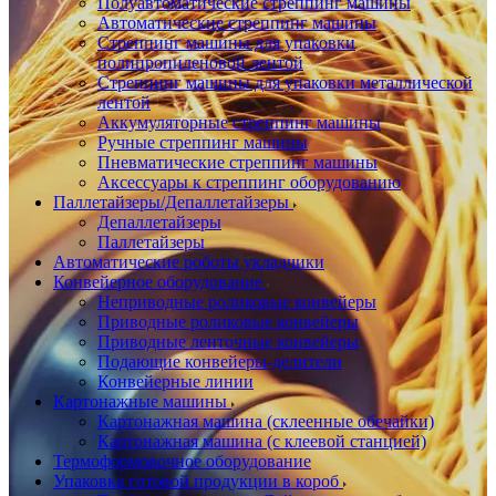
Полуавтоматические стреппинг машины
Автоматические стреппинг машины
Стреппинг машины для упаковки
полипропиленовой лентой
Стреппинг машины для упаковки металлической
лентой
Аккумуляторные стреппинг машины
Ручные стреппинг машины
Пневматические стреппинг машины
Аксессуары к стреппинг оборудованию
Паллетайзеры/Депаллетайзеры
Депаллетайзеры
Паллетайзеры
Автоматические роботы укладчики
Конвейерное оборудование
Неприводные роликовые конвейеры
Приводные роликовые конвейеры
Приводные ленточные конвейеры
Подающие конвейеры-делители
Конвейерные линии
Картонажные машины
Картонажная машина (склеенные обечайки)
Картонажная машина (с клеевой станцией)
Термоформовочное оборудование
Упаковка готовой продукции в короб