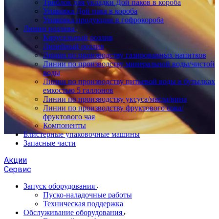
Триблок для укладки Дой паков в короба
Упаковка Дой пака в короба
Упаковка продукции в гофрокороба
Линии розлива
Карусельный розлив
Линейный розлив
Линии по производству газированных напитков
Линии по производству минеральной воды/чистой
воды
Линии по производству питьевой воды в бутылках
емкостью 5 галлонов
Линии по производству уксуса/масла/вина
Линии по производству фруктового сока/
фруктового чая
Компоненты
Блистерные упаковочные машины
Запасные части
Акции
Сервис
Запуск оборудования
Пуско-наладочные работы
Техническая поддержка
Обслуживание оборудования