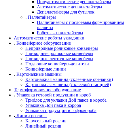
Полуавтоматические депаллетайзеры
Автоматические депаллетайзеры
Депаллетайзеры для бутылок
Паллетайзеры
Паллетайзеры с послоевым формированием
паллеты
Роботы – паллетайзеры
Автоматические роботы укладчики
Конвейерное оборудование
Неприводные роликовые конвейеры
Приводные роликовые конвейеры
Приводные ленточные конвейеры
Подающие конвейеры-делители
Конвейерные линии
Картонажные машины
Картонажная машина (склеенные обечайки)
Картонажная машина (с клеевой станцией)
Термоформовочное оборудование
Упаковка готовой продукции в короб
Триблок для укладки Дой паков в короба
Упаковка Дой пака в короба
Упаковка продукции в гофрокороба
Линии розлива
Карусельный розлив
Линейный розлив