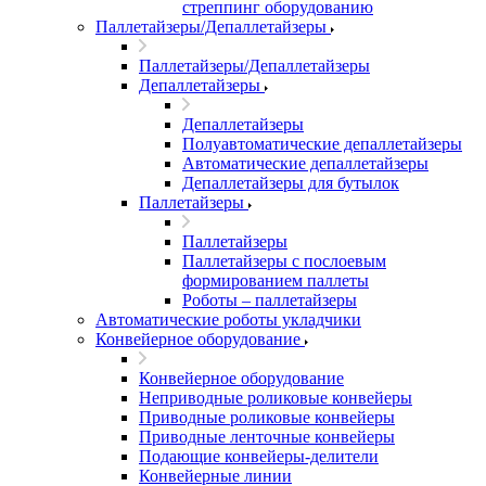
стреппинг оборудованию
Паллетайзеры/Депаллетайзеры
Паллетайзеры/Депаллетайзеры
Депаллетайзеры
Депаллетайзеры
Полуавтоматические депаллетайзеры
Автоматические депаллетайзеры
Депаллетайзеры для бутылок
Паллетайзеры
Паллетайзеры
Паллетайзеры с послоевым
формированием паллеты
Роботы – паллетайзеры
Автоматические роботы укладчики
Конвейерное оборудование
Конвейерное оборудование
Неприводные роликовые конвейеры
Приводные роликовые конвейеры
Приводные ленточные конвейеры
Подающие конвейеры-делители
Конвейерные линии