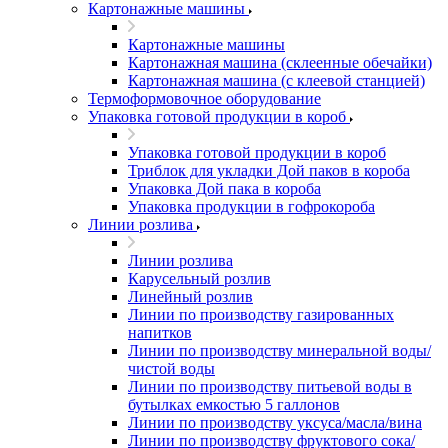
Картонажные машины
Картонажные машины
Картонажная машина (склеенные обечайки)
Картонажная машина (с клеевой станцией)
Термоформовочное оборудование
Упаковка готовой продукции в короб
Упаковка готовой продукции в короб
Триблок для укладки Дой паков в короба
Упаковка Дой пака в короба
Упаковка продукции в гофрокороба
Линии розлива
Линии розлива
Карусельный розлив
Линейный розлив
Линии по производству газированных
напитков
Линии по производству минеральной воды/
чистой воды
Линии по производству питьевой воды в
бутылках емкостью 5 галлонов
Линии по производству уксуса/масла/вина
Линии по производству фруктового сока/