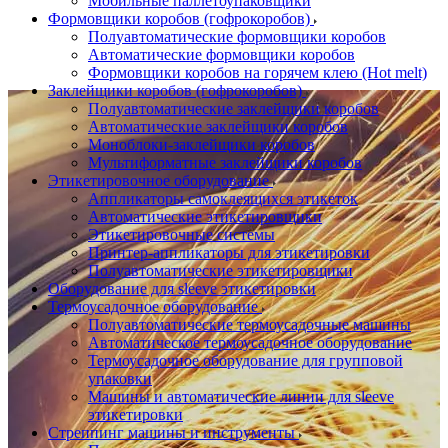
Мобильные паллетоупаковщики
Формовщики коробов (гофрокоробов)
Полуавтоматические формовщики коробов
Автоматические формовщики коробов
Формовщики коробов на горячем клею (Hot melt)
Заклейщики коробов (гофрокоробов)
Полуавтоматические заклейщики коробов
Автоматические заклейщики коробов
Моноблоки-заклейщики коробов
Мультиформатные заклейщики коробов
Этикетировочное оборудование
Аппликаторы самоклеящихся этикеток
Автоматические этикетировщики
Этикетировочные системы
Принтер-аппликаторы для этикетировки
Полуавтоматические этикетировщики
Оборудование для sleeve этикетировки
Термоусадочное оборудование
Полуавтоматические термоусадочные машины
Автоматическое термоусадочное оборудование
Термоусадочное оборудование для групповой
упаковки
Машины и автоматические линии для sleeve
этикетировки
Стреппинг машины и инструменты