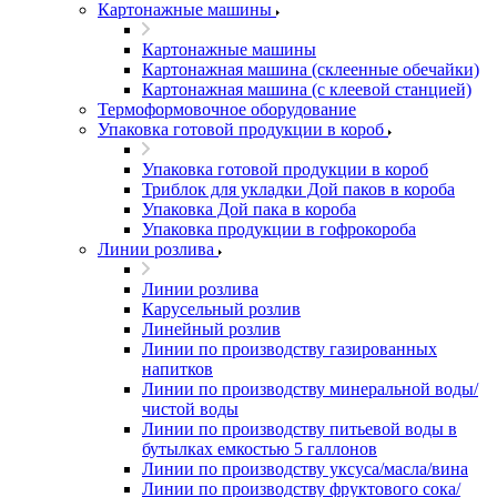
Картонажные машины
Картонажные машины
Картонажная машина (склеенные обечайки)
Картонажная машина (с клеевой станцией)
Термоформовочное оборудование
Упаковка готовой продукции в короб
Упаковка готовой продукции в короб
Триблок для укладки Дой паков в короба
Упаковка Дой пака в короба
Упаковка продукции в гофрокороба
Линии розлива
Линии розлива
Карусельный розлив
Линейный розлив
Линии по производству газированных
напитков
Линии по производству минеральной воды/
чистой воды
Линии по производству питьевой воды в
бутылках емкостью 5 галлонов
Линии по производству уксуса/масла/вина
Линии по производству фруктового сока/