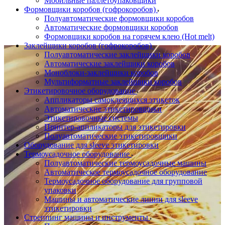
Мобильные паллетоупаковщики
Формовщики коробов (гофрокоробов)
Полуавтоматические формовщики коробов
Автоматические формовщики коробов
Формовщики коробов на горячем клею (Hot melt)
Заклейщики коробов (гофрокоробов)
Полуавтоматические заклейщики коробов
Автоматические заклейщики коробов
Моноблоки-заклейщики коробов
Мультиформатные заклейщики коробов
Этикетировочное оборудование
Аппликаторы самоклеящихся этикеток
Автоматические этикетировщики
Этикетировочные системы
Принтер-аппликаторы для этикетировки
Полуавтоматические этикетировщики
Оборудование для sleeve этикетировки
Термоусадочное оборудование
Полуавтоматические термоусадочные машины
Автоматическое термоусадочное оборудование
Термоусадочное оборудование для групповой
упаковки
Машины и автоматические линии для sleeve
этикетировки
Стреппинг машины и инструменты