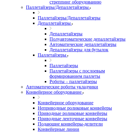
стреппинг оборудованию
Паллетайзеры/Депаллетайзеры
Паллетайзеры/Депаллетайзеры
Депаллетайзеры
Депаллетайзеры
Полуавтоматические депаллетайзеры
Автоматические депаллетайзеры
Депаллетайзеры для бутылок
Паллетайзеры
Паллетайзеры
Паллетайзеры с послоевым
формированием паллеты
Роботы – паллетайзеры
Автоматические роботы укладчики
Конвейерное оборудование
Конвейерное оборудование
Неприводные роликовые конвейеры
Приводные роликовые конвейеры
Приводные ленточные конвейеры
Подающие конвейеры-делители
Конвейерные линии