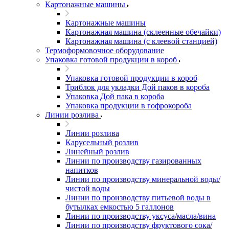
Картонажные машины
Картонажные машины
Картонажная машина (склеенные обечайки)
Картонажная машина (с клеевой станцией)
Термоформовочное оборудование
Упаковка готовой продукции в короб
Упаковка готовой продукции в короб
Триблок для укладки Дой паков в короба
Упаковка Дой пака в короба
Упаковка продукции в гофрокороба
Линии розлива
Линии розлива
Карусельный розлив
Линейный розлив
Линии по производству газированных
напитков
Линии по производству минеральной воды/
чистой воды
Линии по производству питьевой воды в
бутылках емкостью 5 галлонов
Линии по производству уксуса/масла/вина
Линии по производству фруктового сока/