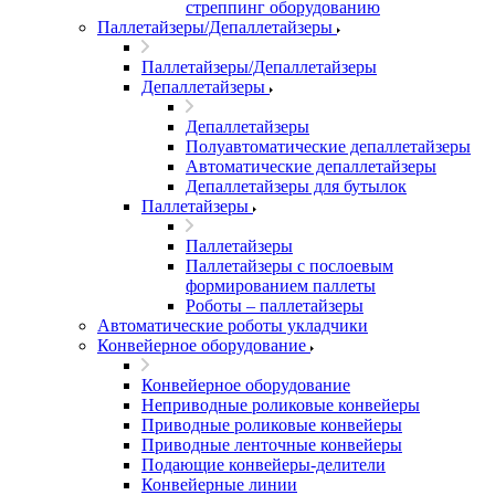
стреппинг оборудованию
Паллетайзеры/Депаллетайзеры
Паллетайзеры/Депаллетайзеры
Депаллетайзеры
Депаллетайзеры
Полуавтоматические депаллетайзеры
Автоматические депаллетайзеры
Депаллетайзеры для бутылок
Паллетайзеры
Паллетайзеры
Паллетайзеры с послоевым
формированием паллеты
Роботы – паллетайзеры
Автоматические роботы укладчики
Конвейерное оборудование
Конвейерное оборудование
Неприводные роликовые конвейеры
Приводные роликовые конвейеры
Приводные ленточные конвейеры
Подающие конвейеры-делители
Конвейерные линии