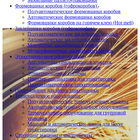
Мобильные паллетоупаковщики
Формовщики коробов (гофрокоробов)
Полуавтоматические формовщики коробов
Автоматические формовщики коробов
Формовщики коробов на горячем клею (Hot melt)
Заклейщики коробов (гофрокоробов)
Полуавтоматические заклейщики коробов
Автоматические заклейщики коробов
Моноблоки-заклейщики коробов
Мультиформатные заклейщики коробов
Этикетировочное оборудование
Аппликаторы самоклеящихся этикеток
Автоматические этикетировщики
Этикетировочные системы
Принтер-аппликаторы для этикетировки
Полуавтоматические этикетировщики
Оборудование для sleeve этикетировки
Термоусадочное оборудование
Полуавтоматические термоусадочные машины
Автоматическое термоусадочное оборудование
Термоусадочное оборудование для групповой
упаковки
Машины и автоматические линии для sleeve
этикетировки
Стреппинг машины и инструменты