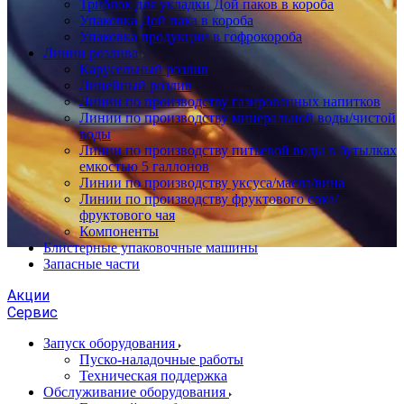
Триблок для укладки Дой паков в короба
Упаковка Дой пака в короба
Упаковка продукции в гофрокороба
Линии розлива
Карусельный розлив
Линейный розлив
Линии по производству газированных напитков
Линии по производству минеральной воды/чистой
воды
Линии по производству питьевой воды в бутылках
емкостью 5 галлонов
Линии по производству уксуса/масла/вина
Линии по производству фруктового сока/
фруктового чая
Компоненты
Блистерные упаковочные машины
Запасные части
Акции
Сервис
Запуск оборудования
Пуско-наладочные работы
Техническая поддержка
Обслуживание оборудования