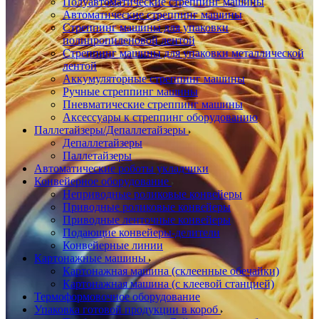
Полуавтоматические стреппинг машины
Автоматические стреппинг машины
Стреппинг машины для упаковки
полипропиленовой лентой
Стреппинг машины для упаковки металлической
лентой
Аккумуляторные стреппинг машины
Ручные стреппинг машины
Пневматические стреппинг машины
Аксессуары к стреппинг оборудованию
Паллетайзеры/Депаллетайзеры
Депаллетайзеры
Паллетайзеры
Автоматические роботы укладчики
Конвейерное оборудование
Неприводные роликовые конвейеры
Приводные роликовые конвейеры
Приводные ленточные конвейеры
Подающие конвейеры-делители
Конвейерные линии
Картонажные машины
Картонажная машина (склеенные обечайки)
Картонажная машина (с клеевой станцией)
Термоформовочное оборудование
Упаковка готовой продукции в короб