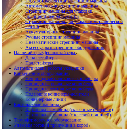
Полуавтоматические стреппинг машины
Автоматические стреппинг машины
Стреппинг машины для упаковки
полипропиленовой лентой
Стреппинг машины для упаковки металлической
лентой
Аккумуляторные стреппинг машины
Ручные стреппинг машины
Пневматические стреппинг машины
Аксессуары к стреппинг оборудованию
Паллетайзеры/Депаллетайзеры
Депаллетайзеры
Паллетайзеры
Автоматические роботы укладчики
Конвейерное оборудование
Неприводные роликовые конвейеры
Приводные роликовые конвейеры
Приводные ленточные конвейеры
Подающие конвейеры-делители
Конвейерные линии
Картонажные машины
Картонажная машина (склеенные обечайки)
Картонажная машина (с клеевой станцией)
Термоформовочное оборудование
Упаковка готовой продукции в короб