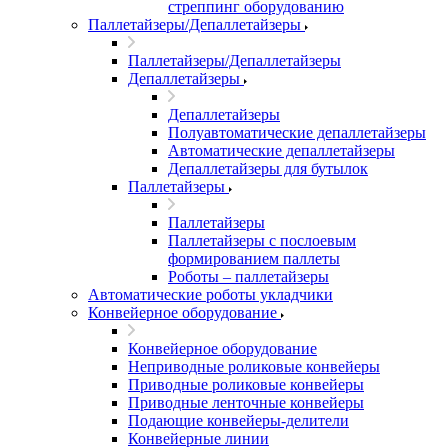
стреппинг оборудованию
Паллетайзеры/Депаллетайзеры
Паллетайзеры/Депаллетайзеры
Депаллетайзеры
Депаллетайзеры
Полуавтоматические депаллетайзеры
Автоматические депаллетайзеры
Депаллетайзеры для бутылок
Паллетайзеры
Паллетайзеры
Паллетайзеры с послоевым
формированием паллеты
Роботы – паллетайзеры
Автоматические роботы укладчики
Конвейерное оборудование
Конвейерное оборудование
Неприводные роликовые конвейеры
Приводные роликовые конвейеры
Приводные ленточные конвейеры
Подающие конвейеры-делители
Конвейерные линии