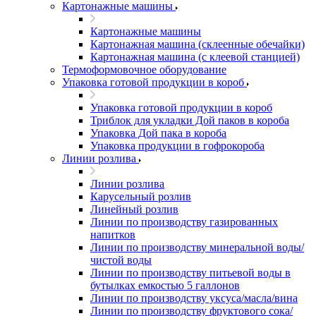
Картонажные машины
Картонажные машины
Картонажная машина (склеенные обечайки)
Картонажная машина (с клеевой станцией)
Термоформовочное оборудование
Упаковка готовой продукции в короб
Упаковка готовой продукции в короб
Триблок для укладки Дой паков в короба
Упаковка Дой пака в короба
Упаковка продукции в гофрокороба
Линии розлива
Линии розлива
Карусельный розлив
Линейный розлив
Линии по производству газированных
напитков
Линии по производству минеральной воды/
чистой воды
Линии по производству питьевой воды в
бутылках емкостью 5 галлонов
Линии по производству уксуса/масла/вина
Линии по производству фруктового сока/