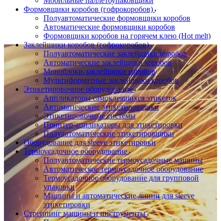
Мобильные паллетоупаковщики
Формовщики коробов (гофрокоробов)
Полуавтоматические формовщики коробов
Автоматические формовщики коробов
Формовщики коробов на горячем клею (Hot melt)
Заклейщики коробов (гофрокоробов)
Полуавтоматические заклейщики коробов
Автоматические заклейщики коробов
Моноблоки-заклейщики коробов
Мультиформатные заклейщики коробов
Этикетировочное оборудование
Аппликаторы самоклеящихся этикеток
Автоматические этикетировщики
Этикетировочные системы
Принтер-аппликаторы для этикетировки
Полуавтоматические этикетировщики
Оборудование для sleeve этикетировки
Термоусадочное оборудование
Полуавтоматические термоусадочные машины
Автоматическое термоусадочное оборудование
Термоусадочное оборудование для групповой
упаковки
Машины и автоматические линии для sleeve
этикетировки
Стреппинг машины и инструменты