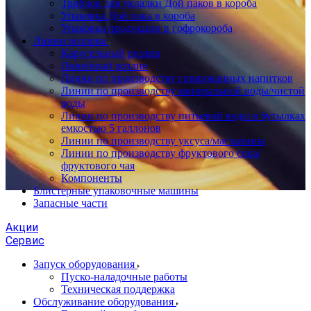
Триблок для укладки Дой паков в короба
Упаковка Дой пака в короба
Упаковка продукции в гофрокороба
Линии розлива
Карусельный розлив
Линейный розлив
Линии по производству газированных напитков
Линии по производству минеральной воды/чистой
воды
Линии по производству питьевой воды в бутылках
емкостью 5 галлонов
Линии по производству уксуса/масла/вина
Линии по производству фруктового сока/
фруктового чая
Компоненты
Блистерные упаковочные машины
Запасные части
Акции
Сервис
Запуск оборудования
Пуско-наладочные работы
Техническая поддержка
Обслуживание оборудования