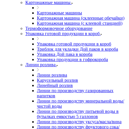
Картонажные машины
Картонажные машины
Картонажная машина (склеенные обечайки)
Картонажная машина (с клеевой станцией)
Термоформовочное оборудование
Упаковка готовой продукции в короб
Упаковка готовой продукции в короб
Триблок для укладки Дой паков в короба
Упаковка Дой пака в короба
Упаковка продукции в гофрокороба
Линии розлива
Линии розлива
Карусельный розлив
Линейный розлив
Линии по производству газированных
напитков
Линии по производству минеральной воды/
чистой воды
Линии по производству питьевой воды в
бутылках емкостью 5 галлонов
Линии по производству уксуса/масла/вина
Линии по производству фруктового сока/