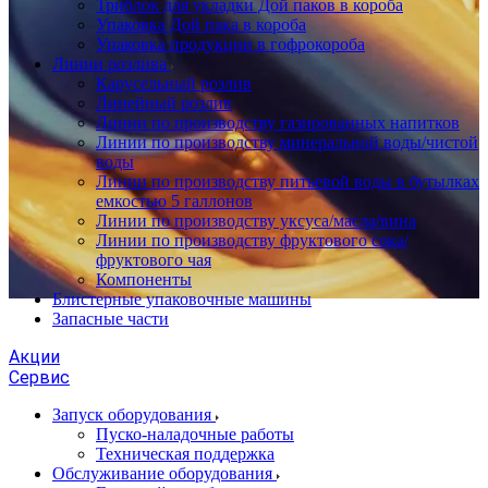
Триблок для укладки Дой паков в короба
Упаковка Дой пака в короба
Упаковка продукции в гофрокороба
Линии розлива
Карусельный розлив
Линейный розлив
Линии по производству газированных напитков
Линии по производству минеральной воды/чистой
воды
Линии по производству питьевой воды в бутылках
емкостью 5 галлонов
Линии по производству уксуса/масла/вина
Линии по производству фруктового сока/
фруктового чая
Компоненты
Блистерные упаковочные машины
Запасные части
Акции
Сервис
Запуск оборудования
Пуско-наладочные работы
Техническая поддержка
Обслуживание оборудования