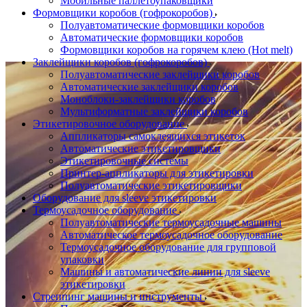
Мобильные паллетоупаковщики
Формовщики коробов (гофрокоробов)
Полуавтоматические формовщики коробов
Автоматические формовщики коробов
Формовщики коробов на горячем клею (Hot melt)
Заклейщики коробов (гофрокоробов)
Полуавтоматические заклейщики коробов
Автоматические заклейщики коробов
Моноблоки-заклейщики коробов
Мультиформатные заклейщики коробов
Этикетировочное оборудование
Аппликаторы самоклеящихся этикеток
Автоматические этикетировщики
Этикетировочные системы
Принтер-аппликаторы для этикетировки
Полуавтоматические этикетировщики
Оборудование для sleeve этикетировки
Термоусадочное оборудование
Полуавтоматические термоусадочные машины
Автоматическое термоусадочное оборудование
Термоусадочное оборудование для групповой
упаковки
Машины и автоматические линии для sleeve
этикетировки
Стреппинг машины и инструменты