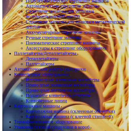
Полуавтоматические стреппинг машины
Автоматические стреппинг машины
Стреппинг машины для упаковки
полипропиленовой лентой
Стреппинг машины для упаковки металлической
лентой
Аккумуляторные стреппинг машины
Ручные стреппинг машины
Пневматические стреппинг машины
Аксессуары к стреппинг оборудованию
Паллетайзеры/Депаллетайзеры
Депаллетайзеры
Паллетайзеры
Автоматические роботы укладчики
Конвейерное оборудование
Неприводные роликовые конвейеры
Приводные роликовые конвейеры
Приводные ленточные конвейеры
Подающие конвейеры-делители
Конвейерные линии
Картонажные машины
Картонажная машина (склеенные обечайки)
Картонажная машина (с клеевой станцией)
Термоформовочное оборудование
Упаковка готовой продукции в короб