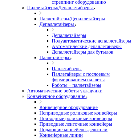
стреппинг оборудованию
Паллетайзеры/Депаллетайзеры
Паллетайзеры/Депаллетайзеры
Депаллетайзеры
Депаллетайзеры
Полуавтоматические депаллетайзеры
Автоматические депаллетайзеры
Депаллетайзеры для бутылок
Паллетайзеры
Паллетайзеры
Паллетайзеры с послоевым
формированием паллеты
Роботы – паллетайзеры
Автоматические роботы укладчики
Конвейерное оборудование
Конвейерное оборудование
Неприводные роликовые конвейеры
Приводные роликовые конвейеры
Приводные ленточные конвейеры
Подающие конвейеры-делители
Конвейерные линии