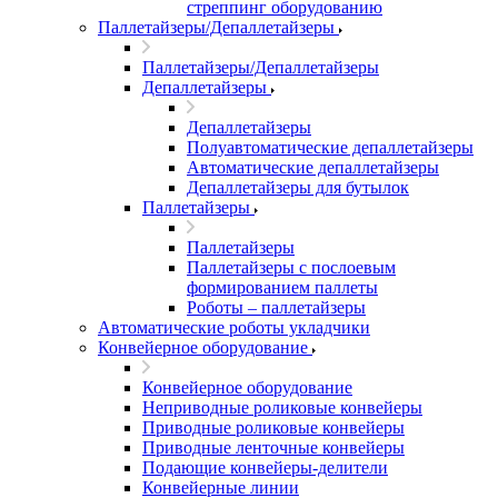
стреппинг оборудованию
Паллетайзеры/Депаллетайзеры
Паллетайзеры/Депаллетайзеры
Депаллетайзеры
Депаллетайзеры
Полуавтоматические депаллетайзеры
Автоматические депаллетайзеры
Депаллетайзеры для бутылок
Паллетайзеры
Паллетайзеры
Паллетайзеры с послоевым
формированием паллеты
Роботы – паллетайзеры
Автоматические роботы укладчики
Конвейерное оборудование
Конвейерное оборудование
Неприводные роликовые конвейеры
Приводные роликовые конвейеры
Приводные ленточные конвейеры
Подающие конвейеры-делители
Конвейерные линии