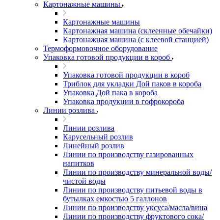
Картонажные машины
Картонажные машины
Картонажная машина (склеенные обечайки)
Картонажная машина (с клеевой станцией)
Термоформовочное оборудование
Упаковка готовой продукции в короб
Упаковка готовой продукции в короб
Триблок для укладки Дой паков в короба
Упаковка Дой пака в короба
Упаковка продукции в гофрокороба
Линии розлива
Линии розлива
Карусельный розлив
Линейный розлив
Линии по производству газированных
напитков
Линии по производству минеральной воды/
чистой воды
Линии по производству питьевой воды в
бутылках емкостью 5 галлонов
Линии по производству уксуса/масла/вина
Линии по производству фруктового сока/