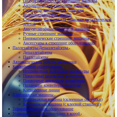
Полуавтоматические стреппинг машины
Автоматические стреппинг машины
Стреппинг машины для упаковки
полипропиленовой лентой
Стреппинг машины для упаковки металлической
лентой
Аккумуляторные стреппинг машины
Ручные стреппинг машины
Пневматические стреппинг машины
Аксессуары к стреппинг оборудованию
Паллетайзеры/Депаллетайзеры
Депаллетайзеры
Паллетайзеры
Автоматические роботы укладчики
Конвейерное оборудование
Неприводные роликовые конвейеры
Приводные роликовые конвейеры
Приводные ленточные конвейеры
Подающие конвейеры-делители
Конвейерные линии
Картонажные машины
Картонажная машина (склеенные обечайки)
Картонажная машина (с клеевой станцией)
Термоформовочное оборудование
Упаковка готовой продукции в короб