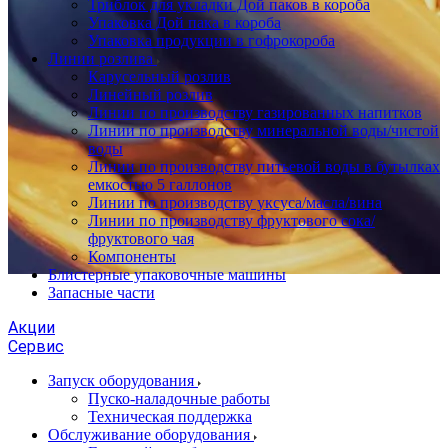
Триблок для укладки Дой паков в короба
Упаковка Дой пака в короба
Упаковка продукции в гофрокороба
Линии розлива
Карусельный розлив
Линейный розлив
Линии по производству газированных напитков
Линии по производству минеральной воды/чистой
воды
Линии по производству питьевой воды в бутылках
емкостью 5 галлонов
Линии по производству уксуса/масла/вина
Линии по производству фруктового сока/
фруктового чая
Компоненты
Блистерные упаковочные машины
Запасные части
Акции
Сервис
Запуск оборудования
Пуско-наладочные работы
Техническая поддержка
Обслуживание оборудования