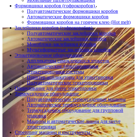
Мобильные паллетоупаковщики
Формовщики коробов (гофрокоробов)
Полуавтоматические формовщики коробов
Автоматические формовщики коробов
Формовщики коробов на горячем клею (Hot melt)
Заклейщики коробов (гофрокоробов)
Полуавтоматические заклейщики коробов
Автоматические заклейщики коробов
Моноблоки-заклейщики коробов
Мультиформатные заклейщики коробов
Этикетировочное оборудование
Аппликаторы самоклеящихся этикеток
Автоматические этикетировщики
Этикетировочные системы
Принтер-аппликаторы для этикетировки
Полуавтоматические этикетировщики
Оборудование для sleeve этикетировки
Термоусадочное оборудование
Полуавтоматические термоусадочные машины
Автоматическое термоусадочное оборудование
Термоусадочное оборудование для групповой
упаковки
Машины и автоматические линии для sleeve
этикетировки
Стреппинг машины и инструменты