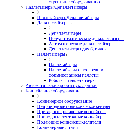
стреппинг оборудованию
Паллетайзеры/Депаллетайзеры
Паллетайзеры/Депаллетайзеры
Депаллетайзеры
Депаллетайзеры
Полуавтоматические депаллетайзеры
Автоматические депаллетайзеры
Депаллетайзеры для бутылок
Паллетайзеры
Паллетайзеры
Паллетайзеры с послоевым
формированием паллеты
Роботы – паллетайзеры
Автоматические роботы укладчики
Конвейерное оборудование
Конвейерное оборудование
Неприводные роликовые конвейеры
Приводные роликовые конвейеры
Приводные ленточные конвейеры
Подающие конвейеры-делители
Конвейерные линии