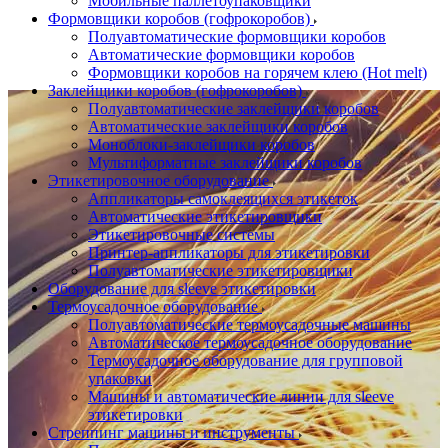
Мобильные паллетоупаковщики
Формовщики коробов (гофрокоробов)
Полуавтоматические формовщики коробов
Автоматические формовщики коробов
Формовщики коробов на горячем клею (Hot melt)
Заклейщики коробов (гофрокоробов)
Полуавтоматические заклейщики коробов
Автоматические заклейщики коробов
Моноблоки-заклейщики коробов
Мультиформатные заклейщики коробов
Этикетировочное оборудование
Аппликаторы самоклеящихся этикеток
Автоматические этикетировщики
Этикетировочные системы
Принтер-аппликаторы для этикетировки
Полуавтоматические этикетировщики
Оборудование для sleeve этикетировки
Термоусадочное оборудование
Полуавтоматические термоусадочные машины
Автоматическое термоусадочное оборудование
Термоусадочное оборудование для групповой
упаковки
Машины и автоматические линии для sleeve
этикетировки
Стреппинг машины и инструменты