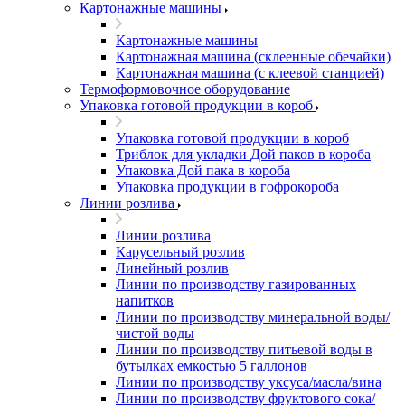
Картонажные машины
Картонажные машины
Картонажная машина (склеенные обечайки)
Картонажная машина (с клеевой станцией)
Термоформовочное оборудование
Упаковка готовой продукции в короб
Упаковка готовой продукции в короб
Триблок для укладки Дой паков в короба
Упаковка Дой пака в короба
Упаковка продукции в гофрокороба
Линии розлива
Линии розлива
Карусельный розлив
Линейный розлив
Линии по производству газированных
напитков
Линии по производству минеральной воды/
чистой воды
Линии по производству питьевой воды в
бутылках емкостью 5 галлонов
Линии по производству уксуса/масла/вина
Линии по производству фруктового сока/