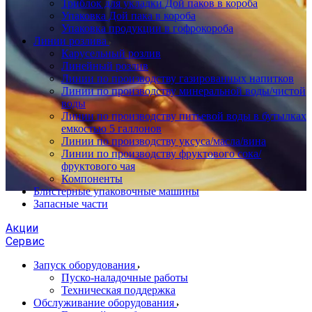
Триблок для укладки Дой паков в короба
Упаковка Дой пака в короба
Упаковка продукции в гофрокороба
Линии розлива
Карусельный розлив
Линейный розлив
Линии по производству газированных напитков
Линии по производству минеральной воды/чистой
воды
Линии по производству питьевой воды в бутылках
емкостью 5 галлонов
Линии по производству уксуса/масла/вина
Линии по производству фруктового сока/
фруктового чая
Компоненты
Блистерные упаковочные машины
Запасные части
Акции
Сервис
Запуск оборудования
Пуско-наладочные работы
Техническая поддержка
Обслуживание оборудования