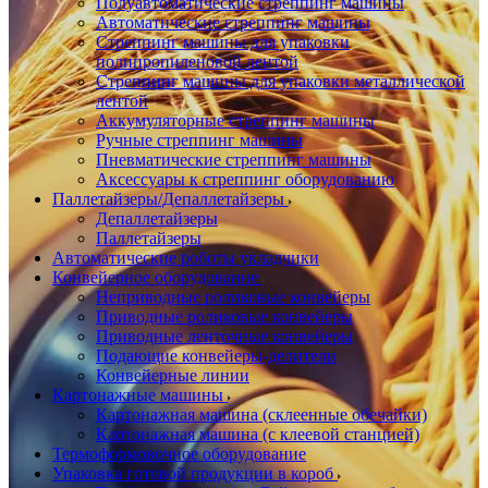
Полуавтоматические стреппинг машины
Автоматические стреппинг машины
Стреппинг машины для упаковки
полипропиленовой лентой
Стреппинг машины для упаковки металлической
лентой
Аккумуляторные стреппинг машины
Ручные стреппинг машины
Пневматические стреппинг машины
Аксессуары к стреппинг оборудованию
Паллетайзеры/Депаллетайзеры
Депаллетайзеры
Паллетайзеры
Автоматические роботы укладчики
Конвейерное оборудование
Неприводные роликовые конвейеры
Приводные роликовые конвейеры
Приводные ленточные конвейеры
Подающие конвейеры-делители
Конвейерные линии
Картонажные машины
Картонажная машина (склеенные обечайки)
Картонажная машина (с клеевой станцией)
Термоформовочное оборудование
Упаковка готовой продукции в короб