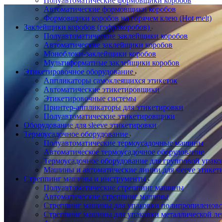
Полуавтоматические формовщики коробов
Автоматические формовщики коробов
Формовщики коробов на горячем клею (Hot melt)
Заклейщики коробов (гофрокоробов)
Полуавтоматические заклейщики коробов
Автоматические заклейщики коробов
Моноблоки-заклейщики коробов
Мультиформатные заклейщики коробов
Этикетировочное оборудование
Аппликаторы самоклеящихся этикеток
Автоматические этикетировщики
Этикетировочные системы
Принтер-аппликаторы для этикетировки
Полуавтоматические этикетировщики
Оборудование для sleeve этикетировки
Термоусадочное оборудование
Полуавтоматические термоусадочные машины
Автоматическое термоусадочное оборудование
Термоусадочное оборудование для групповой упак
Машины и автоматические линии для sleeve этикет
Стреппинг машины и инструменты
Полуавтоматические стреппинг машины
Автоматические стреппинг машины
Стреппинг машины для упаковки полипропиленово
Стреппинг машины для упаковки металлической ле