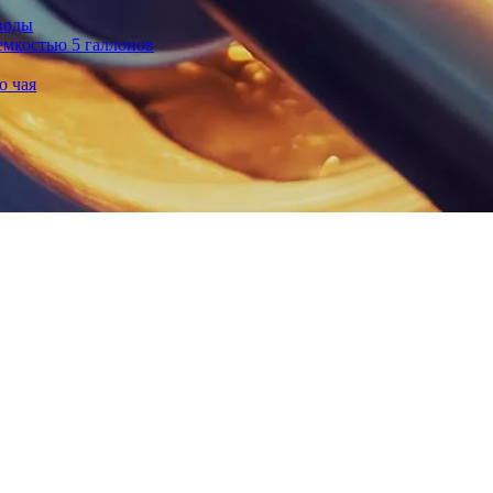
воды
емкостью 5 галлонов
о чая