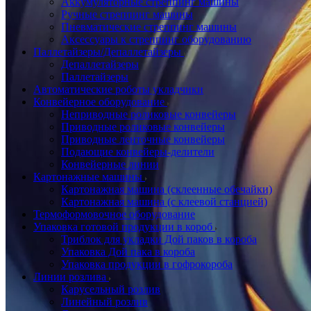
Аккумуляторные стреппинг машины
Ручные стреппинг машины
Пневматические стреппинг машины
Аксессуары к стреппинг оборудованию
Паллетайзеры/Депаллетайзеры
Депаллетайзеры
Паллетайзеры
Автоматические роботы укладчики
Конвейерное оборудование
Неприводные роликовые конвейеры
Приводные роликовые конвейеры
Приводные ленточные конвейеры
Подающие конвейеры-делители
Конвейерные линии
Картонажные машины
Картонажная машина (склеенные обечайки)
Картонажная машина (с клеевой станцией)
Термоформовочное оборудование
Упаковка готовой продукции в короб
Триблок для укладки Дой паков в короба
Упаковка Дой пака в короба
Упаковка продукции в гофрокороба
Линии розлива
Карусельный розлив
Линейный розлив