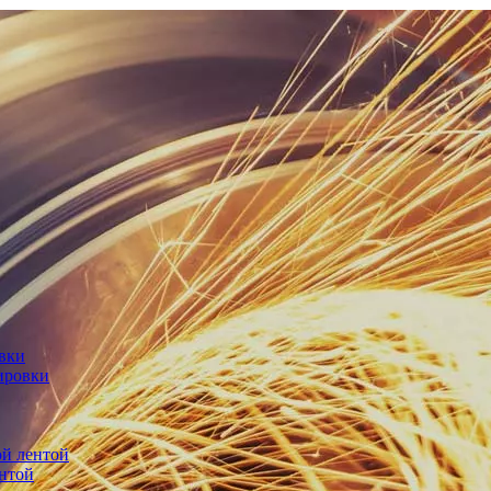
овки
ировки
й лентой
нтой