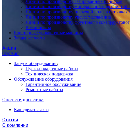
Линии по производству газированных напитков
Линии по производству минеральной воды/чистой 
Линии по производству питьевой воды в бутылках 
Линии по производству уксуса/масла/вина
Линии по производству фруктового сока/фруктовог
Компоненты
Блистерные упаковочные машины
Запасные части
Акции
Сервис
Запуск оборудования
Пуско-наладочные работы
Техническая поддержка
Обслуживание оборудования
Гарантийное обслуживание
Ремонтные работы
Оплата и доставка
Как сделать заказ
Статьи
О компании