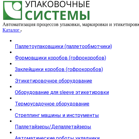
Автоматизация процессов упаковки, маркировки и этикетиров
Каталог
Паллетоупаковщики (паллетообмотчики)
Формовщики коробов (гофрокоробов)
Заклейщики коробов (гофрокоробов)
Этикетировочное оборудование
Оборудование для sleeve этикетировки
Термоусадочное оборудование
Стреппинг машины и инструменты
Паллетайзеры/Депаллетайзеры
Автоматические роботы укладчики