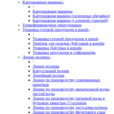
Картонажные машины
Картонажные машины
Картонажная машина (склеенные обечайки)
Картонажная машина (с клеевой станцией)
Термоформовочное оборудование
Упаковка готовой продукции в короб
Упаковка готовой продукции в короб
Триблок для укладки Дой паков в короба
Упаковка Дой пака в короба
Упаковка продукции в гофрокороба
Линии розлива
Линии розлива
Карусельный розлив
Линейный розлив
Линии по производству газированных
напитков
Линии по производству минеральной воды/
чистой воды
Линии по производству питьевой воды в
бутылках емкостью 5 галлонов
Линии по производству уксуса/масла/вина
Линии по производству фруктового сока/