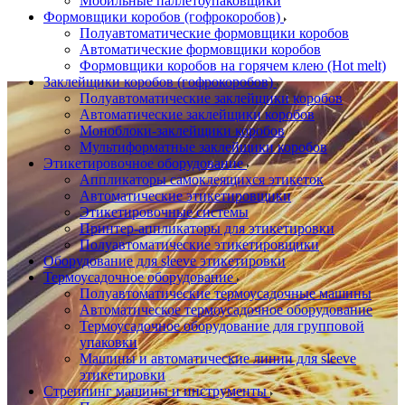
Мобильные паллетоупаковщики
Формовщики коробов (гофрокоробов)
Полуавтоматические формовщики коробов
Автоматические формовщики коробов
Формовщики коробов на горячем клею (Hot melt)
Заклейщики коробов (гофрокоробов)
Полуавтоматические заклейщики коробов
Автоматические заклейщики коробов
Моноблоки-заклейщики коробов
Мультиформатные заклейщики коробов
Этикетировочное оборудование
Аппликаторы самоклеящихся этикеток
Автоматические этикетировщики
Этикетировочные системы
Принтер-аппликаторы для этикетировки
Полуавтоматические этикетировщики
Оборудование для sleeve этикетировки
Термоусадочное оборудование
Полуавтоматические термоусадочные машины
Автоматическое термоусадочное оборудование
Термоусадочное оборудование для групповой
упаковки
Машины и автоматические линии для sleeve
этикетировки
Стреппинг машины и инструменты