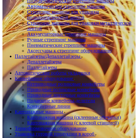
Полуавтоматические стреппинг машины
Автоматические стреппинг машины
Стреппинг машины для упаковки
полипропиленовой лентой
Стреппинг машины для упаковки металлической
лентой
Аккумуляторные стреппинг машины
Ручные стреппинг машины
Пневматические стреппинг машины
Аксессуары к стреппинг оборудованию
Паллетайзеры/Депаллетайзеры
Депаллетайзеры
Паллетайзеры
Автоматические роботы укладчики
Конвейерное оборудование
Неприводные роликовые конвейеры
Приводные роликовые конвейеры
Приводные ленточные конвейеры
Подающие конвейеры-делители
Конвейерные линии
Картонажные машины
Картонажная машина (склеенные обечайки)
Картонажная машина (с клеевой станцией)
Термоформовочное оборудование
Упаковка готовой продукции в короб