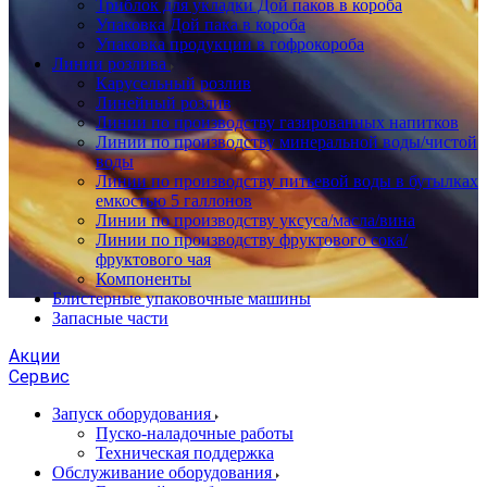
Триблок для укладки Дой паков в короба
Упаковка Дой пака в короба
Упаковка продукции в гофрокороба
Линии розлива
Карусельный розлив
Линейный розлив
Линии по производству газированных напитков
Линии по производству минеральной воды/чистой
воды
Линии по производству питьевой воды в бутылках
емкостью 5 галлонов
Линии по производству уксуса/масла/вина
Линии по производству фруктового сока/
фруктового чая
Компоненты
Блистерные упаковочные машины
Запасные части
Акции
Сервис
Запуск оборудования
Пуско-наладочные работы
Техническая поддержка
Обслуживание оборудования