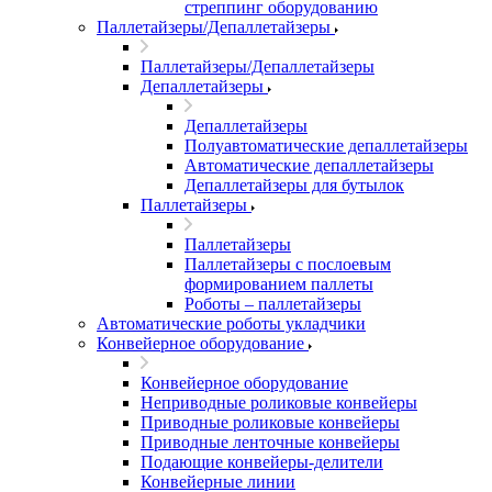
стреппинг оборудованию
Паллетайзеры/Депаллетайзеры
Паллетайзеры/Депаллетайзеры
Депаллетайзеры
Депаллетайзеры
Полуавтоматические депаллетайзеры
Автоматические депаллетайзеры
Депаллетайзеры для бутылок
Паллетайзеры
Паллетайзеры
Паллетайзеры с послоевым
формированием паллеты
Роботы – паллетайзеры
Автоматические роботы укладчики
Конвейерное оборудование
Конвейерное оборудование
Неприводные роликовые конвейеры
Приводные роликовые конвейеры
Приводные ленточные конвейеры
Подающие конвейеры-делители
Конвейерные линии