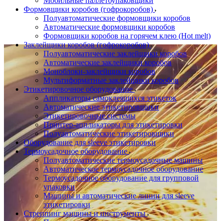
Мобильные паллетоупаковщики
Формовщики коробов (гофрокоробов)
Полуавтоматические формовщики коробов
Автоматические формовщики коробов
Формовщики коробов на горячем клею (Hot melt)
Заклейщики коробов (гофрокоробов)
Полуавтоматические заклейщики коробов
Автоматические заклейщики коробов
Моноблоки-заклейщики коробов
Мультиформатные заклейщики коробов
Этикетировочное оборудование
Аппликаторы самоклеящихся этикеток
Автоматические этикетировщики
Этикетировочные системы
Принтер-аппликаторы для этикетировки
Полуавтоматические этикетировщики
Оборудование для sleeve этикетировки
Термоусадочное оборудование
Полуавтоматические термоусадочные машины
Автоматическое термоусадочное оборудование
Термоусадочное оборудование для групповой
упаковки
Машины и автоматические линии для sleeve
этикетировки
Стреппинг машины и инструменты