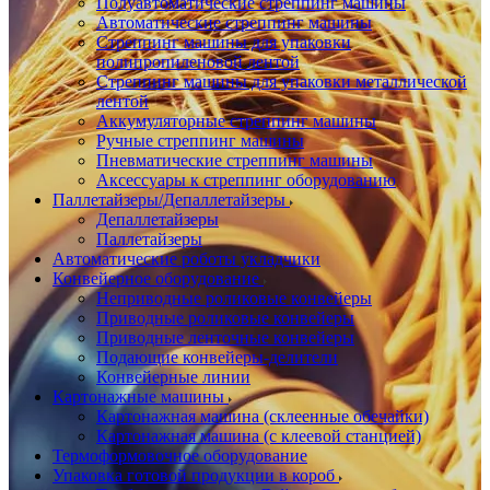
Полуавтоматические стреппинг машины
Автоматические стреппинг машины
Стреппинг машины для упаковки
полипропиленовой лентой
Стреппинг машины для упаковки металлической
лентой
Аккумуляторные стреппинг машины
Ручные стреппинг машины
Пневматические стреппинг машины
Аксессуары к стреппинг оборудованию
Паллетайзеры/Депаллетайзеры
Депаллетайзеры
Паллетайзеры
Автоматические роботы укладчики
Конвейерное оборудование
Неприводные роликовые конвейеры
Приводные роликовые конвейеры
Приводные ленточные конвейеры
Подающие конвейеры-делители
Конвейерные линии
Картонажные машины
Картонажная машина (склеенные обечайки)
Картонажная машина (с клеевой станцией)
Термоформовочное оборудование
Упаковка готовой продукции в короб