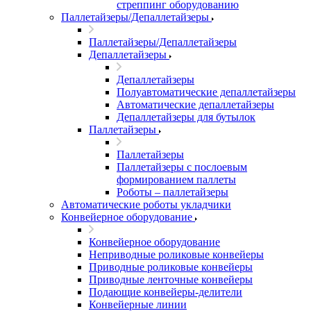
стреппинг оборудованию
Паллетайзеры/Депаллетайзеры
Паллетайзеры/Депаллетайзеры
Депаллетайзеры
Депаллетайзеры
Полуавтоматические депаллетайзеры
Автоматические депаллетайзеры
Депаллетайзеры для бутылок
Паллетайзеры
Паллетайзеры
Паллетайзеры с послоевым
формированием паллеты
Роботы – паллетайзеры
Автоматические роботы укладчики
Конвейерное оборудование
Конвейерное оборудование
Неприводные роликовые конвейеры
Приводные роликовые конвейеры
Приводные ленточные конвейеры
Подающие конвейеры-делители
Конвейерные линии