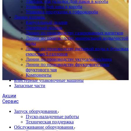
Триблок для укладки Дой паков в короба
Упаковка Дой пака в короба
Упаковка продукции в гофрокороба
Линии розлива
Карусельный розлив
Линейный розлив
Линии по производству газированных напитков
Линии по производству минеральной воды/чистой
воды
Линии по производству питьевой воды в бутылках
емкостью 5 галлонов
Линии по производству уксуса/масла/вина
Линии по производству фруктового сока/
фруктового чая
Компоненты
Блистерные упаковочные машины
Запасные части
Акции
Сервис
Запуск оборудования
Пуско-наладочные работы
Техническая поддержка
Обслуживание оборудования