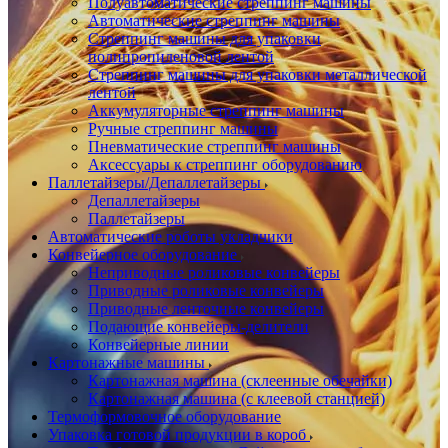
Полуавтоматические стреппинг машины
Автоматические стреппинг машины
Стреппинг машины для упаковки
полипропиленовой лентой
Стреппинг машины для упаковки металлической
лентой
Аккумуляторные стреппинг машины
Ручные стреппинг машины
Пневматические стреппинг машины
Аксессуары к стреппинг оборудованию
Паллетайзеры/Депаллетайзеры
Депаллетайзеры
Паллетайзеры
Автоматические роботы укладчики
Конвейерное оборудование
Неприводные роликовые конвейеры
Приводные роликовые конвейеры
Приводные ленточные конвейеры
Подающие конвейеры-делители
Конвейерные линии
Картонажные машины
Картонажная машина (склеенные обечайки)
Картонажная машина (с клеевой станцией)
Термоформовочное оборудование
Упаковка готовой продукции в короб