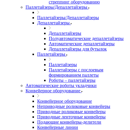
стреппинг оборудованию
Паллетайзеры/Депаллетайзеры
Паллетайзеры/Депаллетайзеры
Депаллетайзеры
Депаллетайзеры
Полуавтоматические депаллетайзеры
Автоматические депаллетайзеры
Депаллетайзеры для бутылок
Паллетайзеры
Паллетайзеры
Паллетайзеры с послоевым
формированием паллеты
Роботы – паллетайзеры
Автоматические роботы укладчики
Конвейерное оборудование
Конвейерное оборудование
Неприводные роликовые конвейеры
Приводные роликовые конвейеры
Приводные ленточные конвейеры
Подающие конвейеры-делители
Конвейерные линии