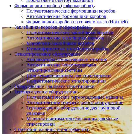
Мобильные паллетоупаковщики
Формовщики коробов (гофрокоробов)
Полуавтоматические формовщики коробов
Автоматические формовщики коробов
Формовщики коробов на горячем клею (Hot melt)
Заклейщики коробов (гофрокоробов)
Полуавтоматические заклейщики коробов
Автоматические заклейщики коробов
Моноблоки-заклейщики коробов
Мультиформатные заклейщики коробов
Этикетировочное оборудование
Аппликаторы самоклеящихся этикеток
Автоматические этикетировщики
Этикетировочные системы
Принтер-аппликаторы для этикетировки
Полуавтоматические этикетировщики
Оборудование для sleeve этикетировки
Термоусадочное оборудование
Полуавтоматические термоусадочные машины
Автоматическое термоусадочное оборудование
Термоусадочное оборудование для групповой
упаковки
Машины и автоматические линии для sleeve
этикетировки
Стреппинг машины и инструменты