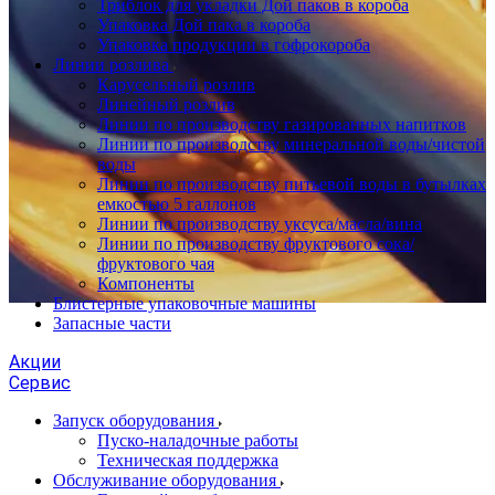
Триблок для укладки Дой паков в короба
Упаковка Дой пака в короба
Упаковка продукции в гофрокороба
Линии розлива
Карусельный розлив
Линейный розлив
Линии по производству газированных напитков
Линии по производству минеральной воды/чистой
воды
Линии по производству питьевой воды в бутылках
емкостью 5 галлонов
Линии по производству уксуса/масла/вина
Линии по производству фруктового сока/
фруктового чая
Компоненты
Блистерные упаковочные машины
Запасные части
Акции
Сервис
Запуск оборудования
Пуско-наладочные работы
Техническая поддержка
Обслуживание оборудования