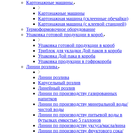
Картонажные машины
Картонажные машины
Картонажная машина (склеенные обечайки)
Картонажная машина (с клеевой станцией)
Термоформовочное оборудование
Упаковка готовой продукции в короб
Упаковка готовой продукции в короб
Триблок для укладки Дой паков в короба
Упаковка Дой пака в короба
Упаковка продукции в гофрокороба
Линии розлива
Линии розлива
Карусельный розлив
Линейный розлив
Линии по производству газированных
напитков
Линии по производству минеральной воды/
чистой воды
Линии по производству питьевой воды в
бутылках емкостью 5 галлонов
Линии по производству уксуса/масла/вина
Линии по производству фруктового сока/