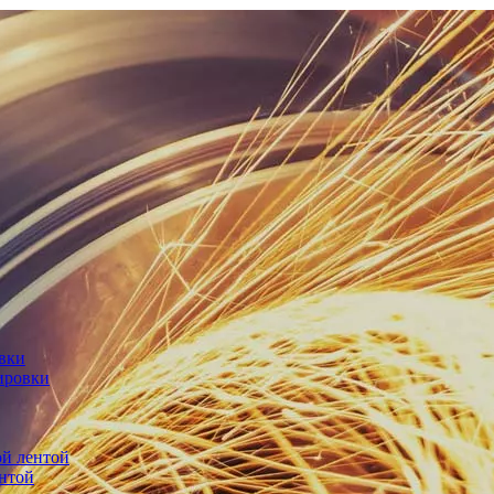
овки
ировки
й лентой
нтой