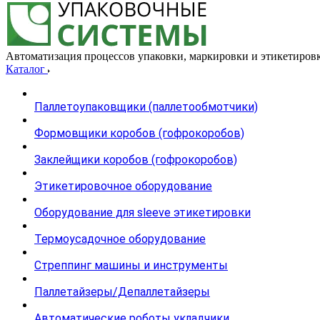
Автоматизация процессов упаковки, маркировки и этикетиров
Каталог
Паллетоупаковщики (паллетообмотчики)
Формовщики коробов (гофрокоробов)
Заклейщики коробов (гофрокоробов)
Этикетировочное оборудование
Оборудование для sleeve этикетировки
Термоусадочное оборудование
Стреппинг машины и инструменты
Паллетайзеры/Депаллетайзеры
Автоматические роботы укладчики