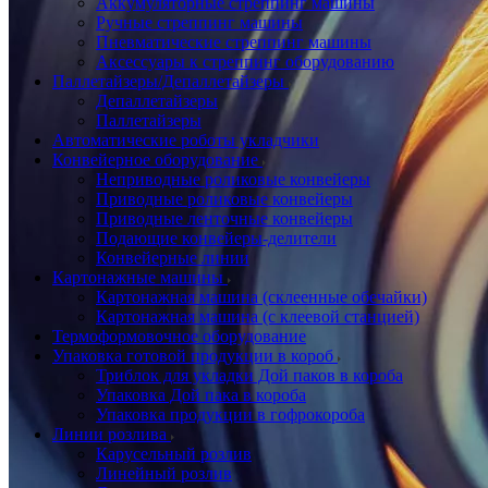
Аккумуляторные стреппинг машины
Ручные стреппинг машины
Пневматические стреппинг машины
Аксессуары к стреппинг оборудованию
Паллетайзеры/Депаллетайзеры
Депаллетайзеры
Паллетайзеры
Автоматические роботы укладчики
Конвейерное оборудование
Неприводные роликовые конвейеры
Приводные роликовые конвейеры
Приводные ленточные конвейеры
Подающие конвейеры-делители
Конвейерные линии
Картонажные машины
Картонажная машина (склеенные обечайки)
Картонажная машина (с клеевой станцией)
Термоформовочное оборудование
Упаковка готовой продукции в короб
Триблок для укладки Дой паков в короба
Упаковка Дой пака в короба
Упаковка продукции в гофрокороба
Линии розлива
Карусельный розлив
Линейный розлив