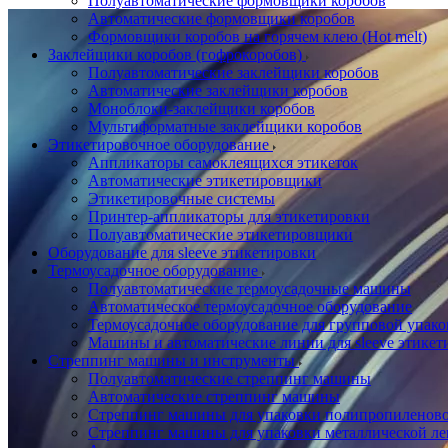
Полуавтоматические формовщики коробов
Автоматические формовщики коробов
Формовщики коробов на горячем клею (Hot melt)
Заклейщики коробов (гофрокоробов)
Полуавтоматические заклейщики коробов
Автоматические заклейщики коробов
Моноблоки-заклейщики коробов
Мультиформатные заклейщики коробов
Этикетировочное оборудование
Аппликаторы самоклеящихся этикеток
Автоматические этикетировщики
Этикетировочные системы
Принтер-аппликаторы для этикетировки
Полуавтоматические этикетировщики
Оборудование для sleeve этикетировки
Термоусадочное оборудование
Полуавтоматические термоусадочные машины
Автоматическое термоусадочное оборудование
Термоусадочное оборудование для групповой упак
Машины и автоматические линии для sleeve этикет
Стреппинг машины и инструменты
Полуавтоматические стреппинг машины
Автоматические стреппинг машины
Стреппинг машины для упаковки полипропиленово
Стреппинг машины для упаковки металлической ле