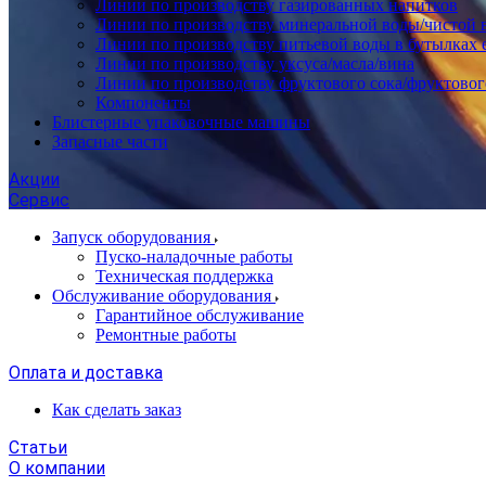
Линии по производству газированных напитков
Линии по производству минеральной воды/чистой 
Линии по производству питьевой воды в бутылках 
Линии по производству уксуса/масла/вина
Линии по производству фруктового сока/фруктовог
Компоненты
Блистерные упаковочные машины
Запасные части
Акции
Сервис
Запуск оборудования
Пуско-наладочные работы
Техническая поддержка
Обслуживание оборудования
Гарантийное обслуживание
Ремонтные работы
Оплата и доставка
Как сделать заказ
Статьи
О компании