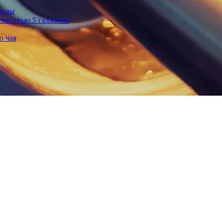
воды
емкостью 5 галлонов
о чая