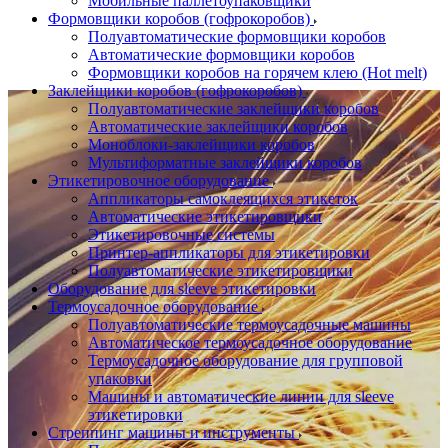
Мобильные паллетоупаковщики
Формовщики коробов (гофрокоробов)
Полуавтоматические формовщики коробов
Автоматические формовщики коробов
Формовщики коробов на горячем клею (Hot melt)
Заклейщики коробов (гофрокоробов)
Полуавтоматические заклейщики коробов
Автоматические заклейщики коробов
Моноблоки-заклейщики коробов
Мультиформатные заклейщики коробов
Этикетировочное оборудование
Аппликаторы самоклеящихся этикеток
Автоматические этикетировщики
Этикетировочные системы
Принтер-аппликаторы для этикетировки
Полуавтоматические этикетировщики
Оборудование для sleeve этикетировки
Термоусадочное оборудование
Полуавтоматические термоусадочные машины
Автоматическое термоусадочное оборудование
Термоусадочное оборудование для групповой
упаковки
Машины и автоматические линии для sleeve
этикетировки
Стреппинг машины и инструменты