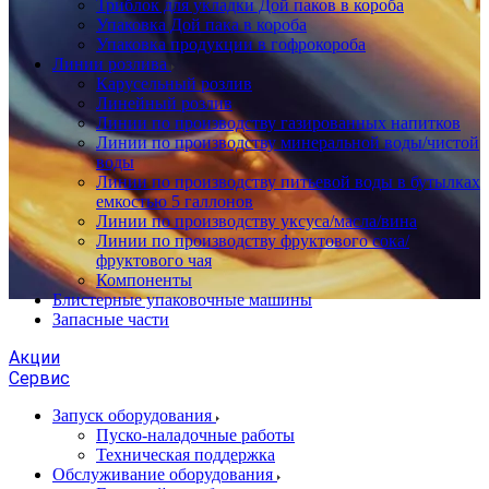
Триблок для укладки Дой паков в короба
Упаковка Дой пака в короба
Упаковка продукции в гофрокороба
Линии розлива
Карусельный розлив
Линейный розлив
Линии по производству газированных напитков
Линии по производству минеральной воды/чистой
воды
Линии по производству питьевой воды в бутылках
емкостью 5 галлонов
Линии по производству уксуса/масла/вина
Линии по производству фруктового сока/
фруктового чая
Компоненты
Блистерные упаковочные машины
Запасные части
Акции
Сервис
Запуск оборудования
Пуско-наладочные работы
Техническая поддержка
Обслуживание оборудования