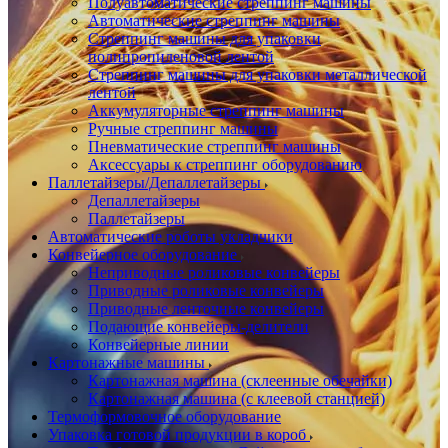
Полуавтоматические стреппинг машины
Автоматические стреппинг машины
Стреппинг машины для упаковки
полипропиленовой лентой
Стреппинг машины для упаковки металлической
лентой
Аккумуляторные стреппинг машины
Ручные стреппинг машины
Пневматические стреппинг машины
Аксессуары к стреппинг оборудованию
Паллетайзеры/Депаллетайзеры
Депаллетайзеры
Паллетайзеры
Автоматические роботы укладчики
Конвейерное оборудование
Неприводные роликовые конвейеры
Приводные роликовые конвейеры
Приводные ленточные конвейеры
Подающие конвейеры-делители
Конвейерные линии
Картонажные машины
Картонажная машина (склеенные обечайки)
Картонажная машина (с клеевой станцией)
Термоформовочное оборудование
Упаковка готовой продукции в короб