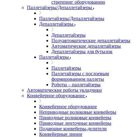
стреппинг оборудованию
Паллетайзеры/Депаллетайзеры
Паллетайзеры/Депаллетайзеры
Депаллетайзеры
Депаллетайзеры
Полуавтоматические депаллетайзеры
Автоматические депаллетайзеры
Депаллетайзеры для бутылок
Паллетайзеры
Паллетайзеры
Паллетайзеры с послоевым
формированием паллеты
Роботы – паллетайзеры
Автоматические роботы укладчики
Конвейерное оборудование
Конвейерное оборудование
Неприводные роликовые конвейеры
Приводные роликовые конвейеры
Приводные ленточные конвейеры
Подающие конвейеры-делители
Конвейерные линии