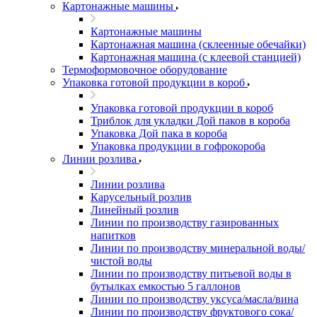
Картонажные машины
Картонажные машины
Картонажная машина (склеенные обечайки)
Картонажная машина (с клеевой станцией)
Термоформовочное оборудование
Упаковка готовой продукции в короб
Упаковка готовой продукции в короб
Триблок для укладки Дой паков в короба
Упаковка Дой пака в короба
Упаковка продукции в гофрокороба
Линии розлива
Линии розлива
Карусельный розлив
Линейный розлив
Линии по производству газированных
напитков
Линии по производству минеральной воды/
чистой воды
Линии по производству питьевой воды в
бутылках емкостью 5 галлонов
Линии по производству уксуса/масла/вина
Линии по производству фруктового сока/