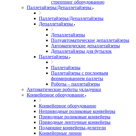
стреппинг оборудованию
Паллетайзеры/Депаллетайзеры
Паллетайзеры/Депаллетайзеры
Депаллетайзеры
Депаллетайзеры
Полуавтоматические депаллетайзеры
Автоматические депаллетайзеры
Депаллетайзеры для бутылок
Паллетайзеры
Паллетайзеры
Паллетайзеры с послоевым
формированием паллеты
Роботы – паллетайзеры
Автоматические роботы укладчики
Конвейерное оборудование
Конвейерное оборудование
Неприводные роликовые конвейеры
Приводные роликовые конвейеры
Приводные ленточные конвейеры
Подающие конвейеры-делители
Конвейерные линии