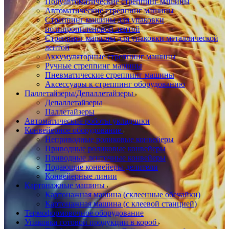
Полуавтоматические стреппинг машины
Автоматические стреппинг машины
Стреппинг машины для упаковки
полипропиленовой лентой
Стреппинг машины для упаковки металлической
лентой
Аккумуляторные стреппинг машины
Ручные стреппинг машины
Пневматические стреппинг машины
Аксессуары к стреппинг оборудованию
Паллетайзеры/Депаллетайзеры
Депаллетайзеры
Паллетайзеры
Автоматические роботы укладчики
Конвейерное оборудование
Неприводные роликовые конвейеры
Приводные роликовые конвейеры
Приводные ленточные конвейеры
Подающие конвейеры-делители
Конвейерные линии
Картонажные машины
Картонажная машина (склеенные обечайки)
Картонажная машина (с клеевой станцией)
Термоформовочное оборудование
Упаковка готовой продукции в короб