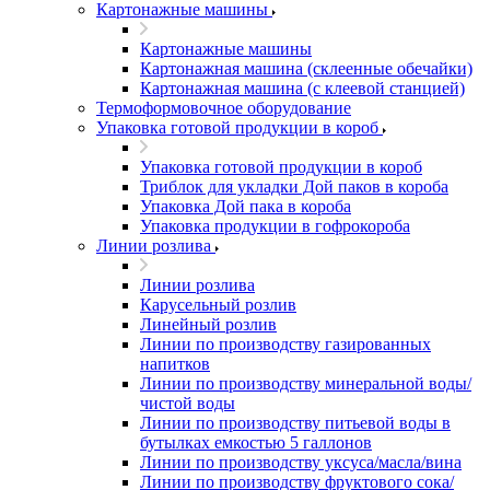
Картонажные машины
Картонажные машины
Картонажная машина (склеенные обечайки)
Картонажная машина (с клеевой станцией)
Термоформовочное оборудование
Упаковка готовой продукции в короб
Упаковка готовой продукции в короб
Триблок для укладки Дой паков в короба
Упаковка Дой пака в короба
Упаковка продукции в гофрокороба
Линии розлива
Линии розлива
Карусельный розлив
Линейный розлив
Линии по производству газированных
напитков
Линии по производству минеральной воды/
чистой воды
Линии по производству питьевой воды в
бутылках емкостью 5 галлонов
Линии по производству уксуса/масла/вина
Линии по производству фруктового сока/