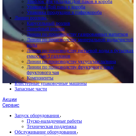
Триблок для укладки Дой паков в короба
Упаковка Дой пака в короба
Упаковка продукции в гофрокороба
Линии розлива
Карусельный розлив
Линейный розлив
Линии по производству газированных напитков
Линии по производству минеральной воды/чистой
воды
Линии по производству питьевой воды в бутылках
емкостью 5 галлонов
Линии по производству уксуса/масла/вина
Линии по производству фруктового сока/
фруктового чая
Компоненты
Блистерные упаковочные машины
Запасные части
Акции
Сервис
Запуск оборудования
Пуско-наладочные работы
Техническая поддержка
Обслуживание оборудования