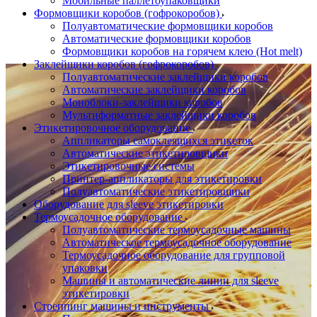
Мобильные паллетоупаковщики
Формовщики коробов (гофрокоробов)
Полуавтоматические формовщики коробов
Автоматические формовщики коробов
Формовщики коробов на горячем клею (Hot melt)
Заклейщики коробов (гофрокоробов)
Полуавтоматические заклейщики коробов
Автоматические заклейщики коробов
Моноблоки-заклейщики коробов
Мультиформатные заклейщики коробов
Этикетировочное оборудование
Аппликаторы самоклеящихся этикеток
Автоматические этикетировщики
Этикетировочные системы
Принтер-аппликаторы для этикетировки
Полуавтоматические этикетировщики
Оборудование для sleeve этикетировки
Термоусадочное оборудование
Полуавтоматические термоусадочные машины
Автоматическое термоусадочное оборудование
Термоусадочное оборудование для групповой
упаковки
Машины и автоматические линии для sleeve
этикетировки
Стреппинг машины и инструменты