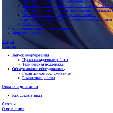
Линии по производству газированных напитков
Линии по производству минеральной воды/чистой 
Линии по производству питьевой воды в бутылках 
Линии по производству уксуса/масла/вина
Линии по производству фруктового сока/фруктовог
Компоненты
Блистерные упаковочные машины
Запасные части
Акции
Сервис
Запуск оборудования
Пуско-наладочные работы
Техническая поддержка
Обслуживание оборудования
Гарантийное обслуживание
Ремонтные работы
Оплата и доставка
Как сделать заказ
Статьи
О компании