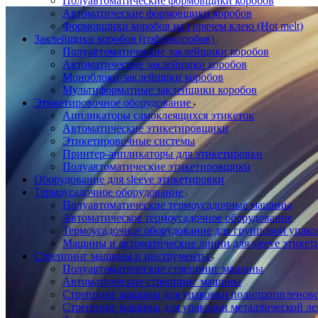
Полуавтоматические формовщики коробов
Автоматические формовщики коробов
Формовщики коробов на горячем клею (Hot melt)
Заклейщики коробов (гофрокоробов)
Полуавтоматические заклейщики коробов
Автоматические заклейщики коробов
Моноблоки-заклейщики коробов
Мультиформатные заклейщики коробов
Этикетировочное оборудование
Аппликаторы самоклеящихся этикеток
Автоматические этикетировщики
Этикетировочные системы
Принтер-аппликаторы для этикетировки
Полуавтоматические этикетировщики
Оборудование для sleeve этикетировки
Термоусадочное оборудование
Полуавтоматические термоусадочные машины
Автоматическое термоусадочное оборудование
Термоусадочное оборудование для групповой упак
Машины и автоматические линии для sleeve этикет
Стреппинг машины и инструменты
Полуавтоматические стреппинг машины
Автоматические стреппинг машины
Стреппинг машины для упаковки полипропиленово
Стреппинг машины для упаковки металлической ле