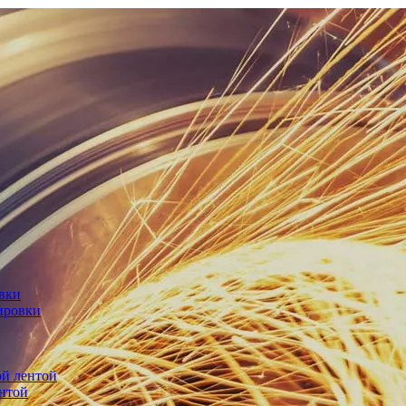
овки
ировки
й лентой
нтой