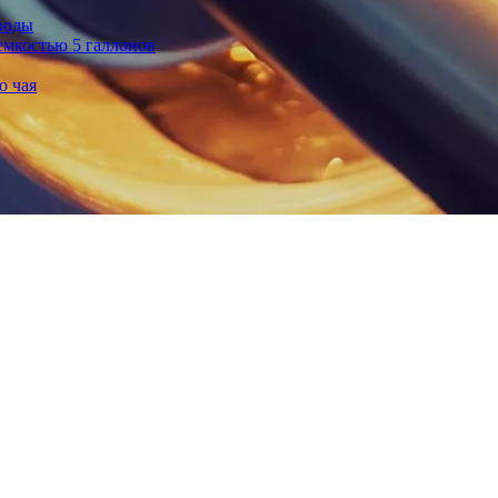
воды
емкостью 5 галлонов
о чая