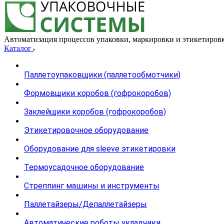
Автоматизация процессов упаковки, маркировки и этикетиров
Каталог
Паллетоупаковщики (паллетообмотчики)
Формовщики коробов (гофрокоробов)
Заклейщики коробов (гофрокоробов)
Этикетировочное оборудование
Оборудование для sleeve этикетировки
Термоусадочное оборудование
Стреппинг машины и инструменты
Паллетайзеры/Депаллетайзеры
Автоматические роботы укладчики