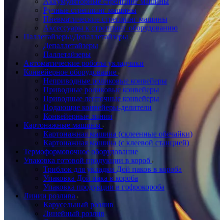
Аккумуляторные стреппинг машины
Ручные стреппинг машины
Пневматические стреппинг машины
Аксессуары к стреппинг оборудованию
Паллетайзеры/Депаллетайзеры
Депаллетайзеры
Паллетайзеры
Автоматические роботы укладчики
Конвейерное оборудование
Неприводные роликовые конвейеры
Приводные роликовые конвейеры
Приводные ленточные конвейеры
Подающие конвейеры-делители
Конвейерные линии
Картонажные машины
Картонажная машина (склеенные обечайки)
Картонажная машина (с клеевой станцией)
Термоформовочное оборудование
Упаковка готовой продукции в короб
Триблок для укладки Дой паков в короба
Упаковка Дой пака в короба
Упаковка продукции в гофрокороба
Линии розлива
Карусельный розлив
Линейный розлив