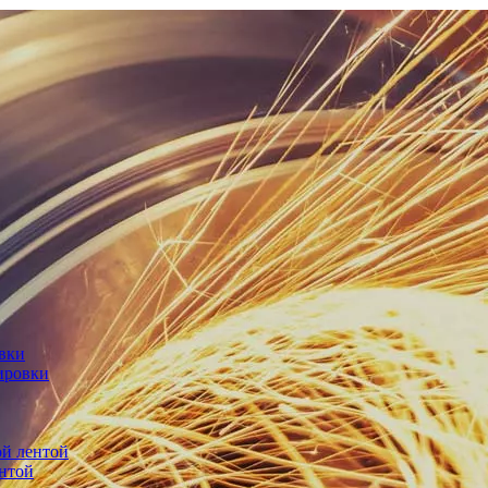
овки
ировки
й лентой
нтой