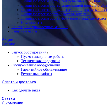
Линии по производству газированных напитков
Линии по производству минеральной воды/чистой 
Линии по производству питьевой воды в бутылках 
Линии по производству уксуса/масла/вина
Линии по производству фруктового сока/фруктовог
Компоненты
Блистерные упаковочные машины
Запасные части
Акции
Сервис
Запуск оборудования
Пуско-наладочные работы
Техническая поддержка
Обслуживание оборудования
Гарантийное обслуживание
Ремонтные работы
Оплата и доставка
Как сделать заказ
Статьи
О компании