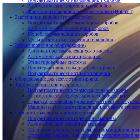
Полуавтоматические формовщики коробов
Автоматические формовщики коробов
Формовщики коробов на горячем клею (Hot melt)
Заклейщики коробов (гофрокоробов)
Полуавтоматические заклейщики коробов
Автоматические заклейщики коробов
Моноблоки-заклейщики коробов
Мультиформатные заклейщики коробов
Этикетировочное оборудование
Аппликаторы самоклеящихся этикеток
Автоматические этикетировщики
Этикетировочные системы
Принтер-аппликаторы для этикетировки
Полуавтоматические этикетировщики
Оборудование для sleeve этикетировки
Термоусадочное оборудование
Полуавтоматические термоусадочные машины
Автоматическое термоусадочное оборудование
Термоусадочное оборудование для групповой упак
Машины и автоматические линии для sleeve этикет
Стреппинг машины и инструменты
Полуавтоматические стреппинг машины
Автоматические стреппинг машины
Стреппинг машины для упаковки полипропиленово
Стреппинг машины для упаковки металлической ле