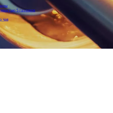
воды
емкостью 5 галлонов
о чая