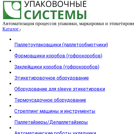
Автоматизация процессов упаковки, маркировки и этикетиров
Каталог
Паллетоупаковщики (паллетообмотчики)
Формовщики коробов (гофрокоробов)
Заклейщики коробов (гофрокоробов)
Этикетировочное оборудование
Оборудование для sleeve этикетировки
Термоусадочное оборудование
Стреппинг машины и инструменты
Паллетайзеры/Депаллетайзеры
Автоматические роботы укладчики