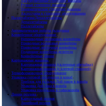
Аккумуляторные стреппинг машины
Ручные стреппинг машины
Пневматические стреппинг машины
Аксессуары к стреппинг оборудованию
Паллетайзеры/Депаллетайзеры
Депаллетайзеры
Паллетайзеры
Автоматические роботы укладчики
Конвейерное оборудование
Неприводные роликовые конвейеры
Приводные роликовые конвейеры
Приводные ленточные конвейеры
Подающие конвейеры-делители
Конвейерные линии
Картонажные машины
Картонажная машина (склеенные обечайки)
Картонажная машина (с клеевой станцией)
Термоформовочное оборудование
Упаковка готовой продукции в короб
Триблок для укладки Дой паков в короба
Упаковка Дой пака в короба
Упаковка продукции в гофрокороба
Линии розлива
Карусельный розлив
Линейный розлив