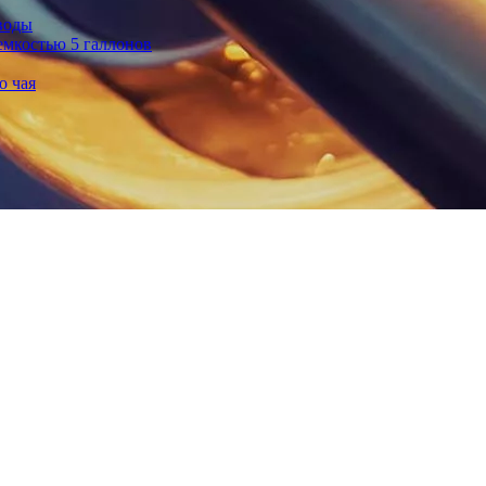
воды
емкостью 5 галлонов
о чая