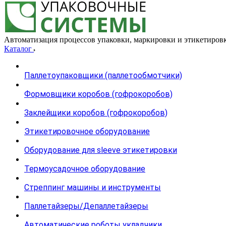
Автоматизация процессов упаковки, маркировки и этикетиров
Каталог
Паллетоупаковщики (паллетообмотчики)
Формовщики коробов (гофрокоробов)
Заклейщики коробов (гофрокоробов)
Этикетировочное оборудование
Оборудование для sleeve этикетировки
Термоусадочное оборудование
Стреппинг машины и инструменты
Паллетайзеры/Депаллетайзеры
Автоматические роботы укладчики