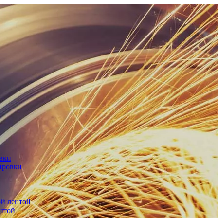
овки
ировки
й лентой
нтой