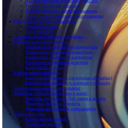
Аккумуляторные стреппинг машины
Ручные стреппинг машины
Пневматические стреппинг машины
Аксессуары к стреппинг оборудованию
Паллетайзеры/Депаллетайзеры
Депаллетайзеры
Паллетайзеры
Автоматические роботы укладчики
Конвейерное оборудование
Неприводные роликовые конвейеры
Приводные роликовые конвейеры
Приводные ленточные конвейеры
Подающие конвейеры-делители
Конвейерные линии
Картонажные машины
Картонажная машина (склеенные обечайки)
Картонажная машина (с клеевой станцией)
Термоформовочное оборудование
Упаковка готовой продукции в короб
Триблок для укладки Дой паков в короба
Упаковка Дой пака в короба
Упаковка продукции в гофрокороба
Линии розлива
Карусельный розлив
Линейный розлив