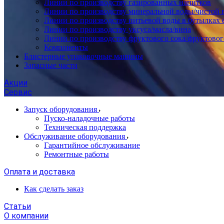
Линии по производству газированных напитков
Линии по производству минеральной воды/чистой 
Линии по производству питьевой воды в бутылках 
Линии по производству уксуса/масла/вина
Линии по производству фруктового сока/фруктовог
Компоненты
Блистерные упаковочные машины
Запасные части
Акции
Сервис
Запуск оборудования
Пуско-наладочные работы
Техническая поддержка
Обслуживание оборудования
Гарантийное обслуживание
Ремонтные работы
Оплата и доставка
Как сделать заказ
Статьи
О компании