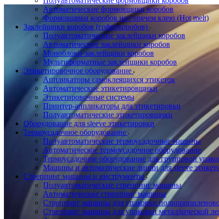
Полуавтоматические формовщики коробов
Автоматические формовщики коробов
Формовщики коробов на горячем клею (Hot melt)
Заклейщики коробов (гофрокоробов)
Полуавтоматические заклейщики коробов
Автоматические заклейщики коробов
Моноблоки-заклейщики коробов
Мультиформатные заклейщики коробов
Этикетировочное оборудование
Аппликаторы самоклеящихся этикеток
Автоматические этикетировщики
Этикетировочные системы
Принтер-аппликаторы для этикетировки
Полуавтоматические этикетировщики
Оборудование для sleeve этикетировки
Термоусадочное оборудование
Полуавтоматические термоусадочные машины
Автоматическое термоусадочное оборудование
Термоусадочное оборудование для групповой упак
Машины и автоматические линии для sleeve этикет
Стреппинг машины и инструменты
Полуавтоматические стреппинг машины
Автоматические стреппинг машины
Стреппинг машины для упаковки полипропиленово
Стреппинг машины для упаковки металлической ле