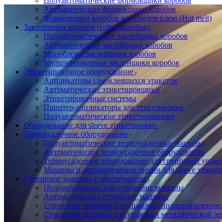
Полуавтоматические формовщики коробов
Автоматические формовщики коробов
Формовщики коробов на горячем клею (Hot melt)
Заклейщики коробов (гофрокоробов)
Полуавтоматические заклейщики коробов
Автоматические заклейщики коробов
Моноблоки-заклейщики коробов
Мультиформатные заклейщики коробов
Этикетировочное оборудование
Аппликаторы самоклеящихся этикеток
Автоматические этикетировщики
Этикетировочные системы
Принтер-аппликаторы для этикетировки
Полуавтоматические этикетировщики
Оборудование для sleeve этикетировки
Термоусадочное оборудование
Полуавтоматические термоусадочные машины
Автоматическое термоусадочное оборудование
Термоусадочное оборудование для групповой упак
Машины и автоматические линии для sleeve этикет
Стреппинг машины и инструменты
Полуавтоматические стреппинг машины
Автоматические стреппинг машины
Стреппинг машины для упаковки полипропиленово
Стреппинг машины для упаковки металлической ле