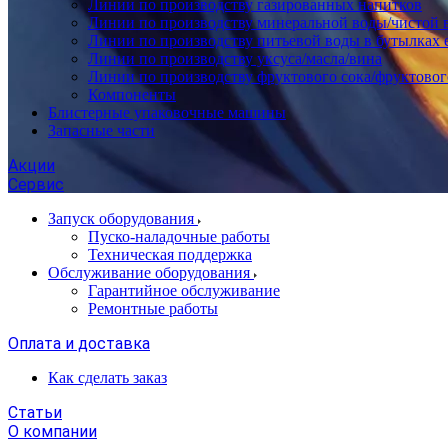
Линии по производству газированных напитков
Линии по производству минеральной воды/чистой 
Линии по производству питьевой воды в бутылках 
Линии по производству уксуса/масла/вина
Линии по производству фруктового сока/фруктовог
Компоненты
Блистерные упаковочные машины
Запасные части
Акции
Сервис
Запуск оборудования
Пуско-наладочные работы
Техническая поддержка
Обслуживание оборудования
Гарантийное обслуживание
Ремонтные работы
Оплата и доставка
Как сделать заказ
Статьи
О компании