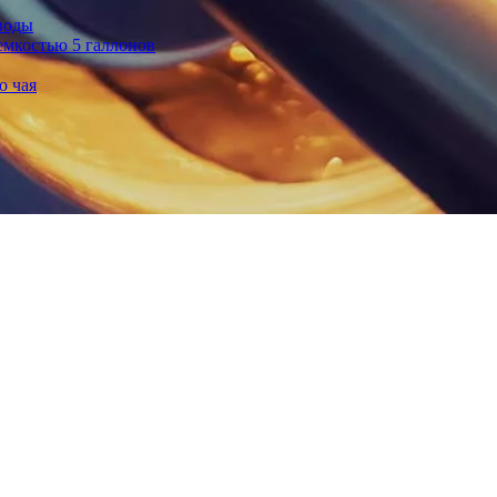
воды
емкостью 5 галлонов
о чая