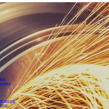
овки
ировки
й лентой
нтой