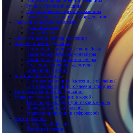
Аккумуляторные стреппинг машины
Ручные стреппинг машины
Пневматические стреппинг машины
Аксессуары к стреппинг оборудованию
Паллетайзеры/Депаллетайзеры
Депаллетайзеры
Паллетайзеры
Автоматические роботы укладчики
Конвейерное оборудование
Неприводные роликовые конвейеры
Приводные роликовые конвейеры
Приводные ленточные конвейеры
Подающие конвейеры-делители
Конвейерные линии
Картонажные машины
Картонажная машина (склеенные обечайки)
Картонажная машина (с клеевой станцией)
Термоформовочное оборудование
Упаковка готовой продукции в короб
Триблок для укладки Дой паков в короба
Упаковка Дой пака в короба
Упаковка продукции в гофрокороба
Линии розлива
Карусельный розлив
Линейный розлив