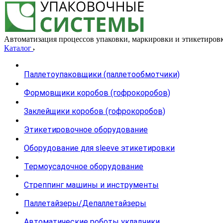
Автоматизация процессов упаковки, маркировки и этикетиров
Каталог
Паллетоупаковщики (паллетообмотчики)
Формовщики коробов (гофрокоробов)
Заклейщики коробов (гофрокоробов)
Этикетировочное оборудование
Оборудование для sleeve этикетировки
Термоусадочное оборудование
Стреппинг машины и инструменты
Паллетайзеры/Депаллетайзеры
Автоматические роботы укладчики