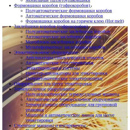
Мобильные паллетоупаковщики
Формовщики коробов (гофрокоробов)
Полуавтоматические формовщики коробов
Автоматические формовщики коробов
Формовщики коробов на горячем клею (Hot melt)
Заклейщики коробов (гофрокоробов)
Полуавтоматические заклейщики коробов
Автоматические заклейщики коробов
Моноблоки-заклейщики коробов
Мультиформатные заклейщики коробов
Этикетировочное оборудование
Аппликаторы самоклеящихся этикеток
Автоматические этикетировщики
Этикетировочные системы
Принтер-аппликаторы для этикетировки
Полуавтоматические этикетировщики
Оборудование для sleeve этикетировки
Термоусадочное оборудование
Полуавтоматические термоусадочные машины
Автоматическое термоусадочное оборудование
Термоусадочное оборудование для групповой
упаковки
Машины и автоматические линии для sleeve
этикетировки
Стреппинг машины и инструменты