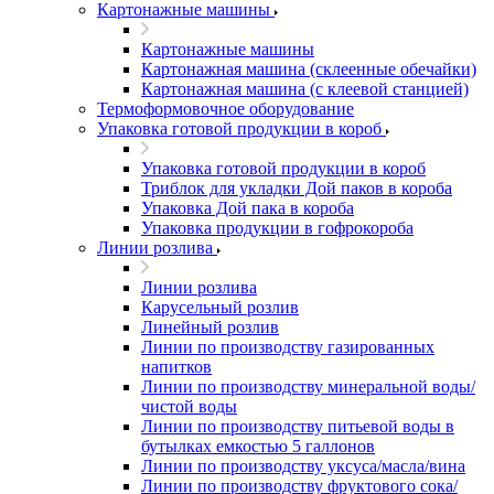
Картонажные машины
Картонажные машины
Картонажная машина (склеенные обечайки)
Картонажная машина (с клеевой станцией)
Термоформовочное оборудование
Упаковка готовой продукции в короб
Упаковка готовой продукции в короб
Триблок для укладки Дой паков в короба
Упаковка Дой пака в короба
Упаковка продукции в гофрокороба
Линии розлива
Линии розлива
Карусельный розлив
Линейный розлив
Линии по производству газированных
напитков
Линии по производству минеральной воды/
чистой воды
Линии по производству питьевой воды в
бутылках емкостью 5 галлонов
Линии по производству уксуса/масла/вина
Линии по производству фруктового сока/