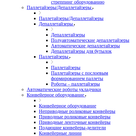
стреппинг оборудованию
Паллетайзеры/Депаллетайзеры
Паллетайзеры/Депаллетайзеры
Депаллетайзеры
Депаллетайзеры
Полуавтоматические депаллетайзеры
Автоматические депаллетайзеры
Депаллетайзеры для бутылок
Паллетайзеры
Паллетайзеры
Паллетайзеры с послоевым
формированием паллеты
Роботы – паллетайзеры
Автоматические роботы укладчики
Конвейерное оборудование
Конвейерное оборудование
Неприводные роликовые конвейеры
Приводные роликовые конвейеры
Приводные ленточные конвейеры
Подающие конвейеры-делители
Конвейерные линии