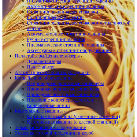
Полуавтоматические стреппинг машины
Автоматические стреппинг машины
Стреппинг машины для упаковки
полипропиленовой лентой
Стреппинг машины для упаковки металлической
лентой
Аккумуляторные стреппинг машины
Ручные стреппинг машины
Пневматические стреппинг машины
Аксессуары к стреппинг оборудованию
Паллетайзеры/Депаллетайзеры
Депаллетайзеры
Паллетайзеры
Автоматические роботы укладчики
Конвейерное оборудование
Неприводные роликовые конвейеры
Приводные роликовые конвейеры
Приводные ленточные конвейеры
Подающие конвейеры-делители
Конвейерные линии
Картонажные машины
Картонажная машина (склеенные обечайки)
Картонажная машина (с клеевой станцией)
Термоформовочное оборудование
Упаковка готовой продукции в короб