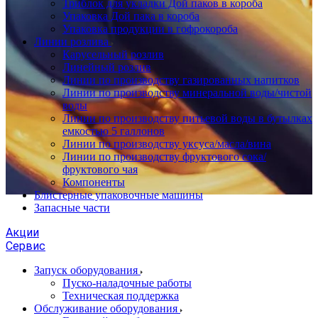
Триблок для укладки Дой паков в короба
Упаковка Дой пака в короба
Упаковка продукции в гофрокороба
Линии розлива
Карусельный розлив
Линейный розлив
Линии по производству газированных напитков
Линии по производству минеральной воды/чистой
воды
Линии по производству питьевой воды в бутылках
емкостью 5 галлонов
Линии по производству уксуса/масла/вина
Линии по производству фруктового сока/
фруктового чая
Компоненты
Блистерные упаковочные машины
Запасные части
Акции
Сервис
Запуск оборудования
Пуско-наладочные работы
Техническая поддержка
Обслуживание оборудования