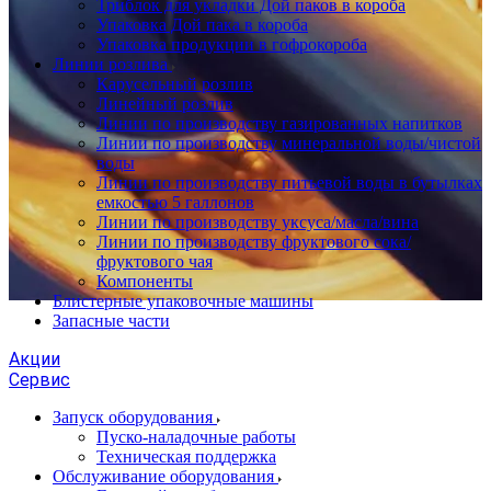
Триблок для укладки Дой паков в короба
Упаковка Дой пака в короба
Упаковка продукции в гофрокороба
Линии розлива
Карусельный розлив
Линейный розлив
Линии по производству газированных напитков
Линии по производству минеральной воды/чистой
воды
Линии по производству питьевой воды в бутылках
емкостью 5 галлонов
Линии по производству уксуса/масла/вина
Линии по производству фруктового сока/
фруктового чая
Компоненты
Блистерные упаковочные машины
Запасные части
Акции
Сервис
Запуск оборудования
Пуско-наладочные работы
Техническая поддержка
Обслуживание оборудования