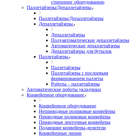
стреппинг оборудованию
Паллетайзеры/Депаллетайзеры
Паллетайзеры/Депаллетайзеры
Депаллетайзеры
Депаллетайзеры
Полуавтоматические депаллетайзеры
Автоматические депаллетайзеры
Депаллетайзеры для бутылок
Паллетайзеры
Паллетайзеры
Паллетайзеры с послоевым
формированием паллеты
Роботы – паллетайзеры
Автоматические роботы укладчики
Конвейерное оборудование
Конвейерное оборудование
Неприводные роликовые конвейеры
Приводные роликовые конвейеры
Приводные ленточные конвейеры
Подающие конвейеры-делители
Конвейерные линии