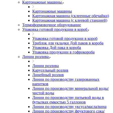
Картонажные машины
Картонажные машины
Картонажная машина (склеенные обечайки)
Картонажная машина (с клеевой станцией)
Термоформовочное оборудование
Упаковка готовой продукции в короб
Упаковка готовой продукции в короб
Триблок для укладки Дой паков в короба
Упаковка Дой пака в короба
Упаковка продукции в гофрокороба
Линии розлива
Линии розлива
Карусельный розлив
Линейный розлив
Линии по производству газированных
напитков
Линии по производству минеральной воды/
чистой воды
Линии по производству питьевой воды в
бутылках емкостью 5 галлонов
Линии по производству уксуса/масла/вина
Линии по производству фруктового сока/