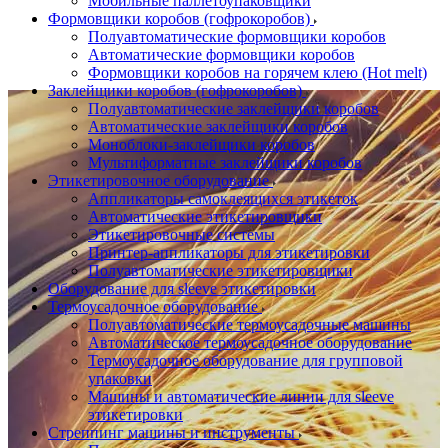
Мобильные паллетоупаковщики
Формовщики коробов (гофрокоробов)
Полуавтоматические формовщики коробов
Автоматические формовщики коробов
Формовщики коробов на горячем клею (Hot melt)
Заклейщики коробов (гофрокоробов)
Полуавтоматические заклейщики коробов
Автоматические заклейщики коробов
Моноблоки-заклейщики коробов
Мультиформатные заклейщики коробов
Этикетировочное оборудование
Аппликаторы самоклеящихся этикеток
Автоматические этикетировщики
Этикетировочные системы
Принтер-аппликаторы для этикетировки
Полуавтоматические этикетировщики
Оборудование для sleeve этикетировки
Термоусадочное оборудование
Полуавтоматические термоусадочные машины
Автоматическое термоусадочное оборудование
Термоусадочное оборудование для групповой
упаковки
Машины и автоматические линии для sleeve
этикетировки
Стреппинг машины и инструменты