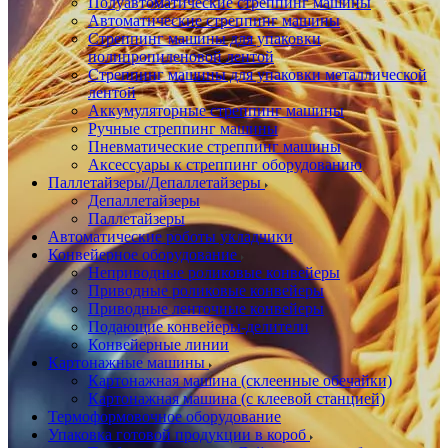
Полуавтоматические стреппинг машины
Автоматические стреппинг машины
Стреппинг машины для упаковки
полипропиленовой лентой
Стреппинг машины для упаковки металлической
лентой
Аккумуляторные стреппинг машины
Ручные стреппинг машины
Пневматические стреппинг машины
Аксессуары к стреппинг оборудованию
Паллетайзеры/Депаллетайзеры
Депаллетайзеры
Паллетайзеры
Автоматические роботы укладчики
Конвейерное оборудование
Неприводные роликовые конвейеры
Приводные роликовые конвейеры
Приводные ленточные конвейеры
Подающие конвейеры-делители
Конвейерные линии
Картонажные машины
Картонажная машина (склеенные обечайки)
Картонажная машина (с клеевой станцией)
Термоформовочное оборудование
Упаковка готовой продукции в короб