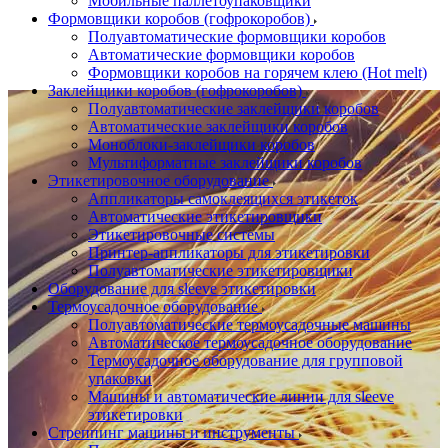
Мобильные паллетоупаковщики
Формовщики коробов (гофрокоробов)
Полуавтоматические формовщики коробов
Автоматические формовщики коробов
Формовщики коробов на горячем клею (Hot melt)
Заклейщики коробов (гофрокоробов)
Полуавтоматические заклейщики коробов
Автоматические заклейщики коробов
Моноблоки-заклейщики коробов
Мультиформатные заклейщики коробов
Этикетировочное оборудование
Аппликаторы самоклеящихся этикеток
Автоматические этикетировщики
Этикетировочные системы
Принтер-аппликаторы для этикетировки
Полуавтоматические этикетировщики
Оборудование для sleeve этикетировки
Термоусадочное оборудование
Полуавтоматические термоусадочные машины
Автоматическое термоусадочное оборудование
Термоусадочное оборудование для групповой
упаковки
Машины и автоматические линии для sleeve
этикетировки
Стреппинг машины и инструменты