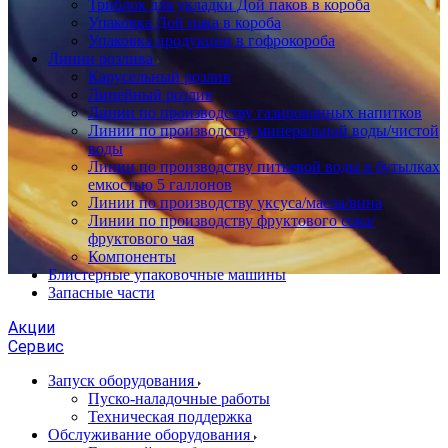
Триблок для укладки Дой паков в короба
Упаковка Дой пака в короба
Упаковка продукции в гофрокороба
Линии розлива
Карусельный розлив
Линейный розлив
Линии по производству газированных напитков
Линии по производству минеральной воды/чистой
воды
Линии по производству питьевой воды в бутылках
емкостью 5 галлонов
Линии по производству уксуса/масла/вина
Линии по производству фруктового сока/
фруктового чая
Компоненты
Блистерные упаковочные машины
Запасные части
Акции
Сервис
Запуск оборудования
Пуско-наладочные работы
Техническая поддержка
Обслуживание оборудования