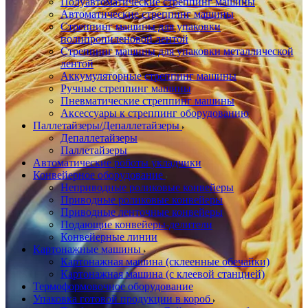
Полуавтоматические стреппинг машины
Автоматические стреппинг машины
Стреппинг машины для упаковки
полипропиленовой лентой
Стреппинг машины для упаковки металлической
лентой
Аккумуляторные стреппинг машины
Ручные стреппинг машины
Пневматические стреппинг машины
Аксессуары к стреппинг оборудованию
Паллетайзеры/Депаллетайзеры
Депаллетайзеры
Паллетайзеры
Автоматические роботы укладчики
Конвейерное оборудование
Неприводные роликовые конвейеры
Приводные роликовые конвейеры
Приводные ленточные конвейеры
Подающие конвейеры-делители
Конвейерные линии
Картонажные машины
Картонажная машина (склеенные обечайки)
Картонажная машина (с клеевой станцией)
Термоформовочное оборудование
Упаковка готовой продукции в короб