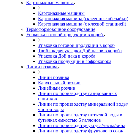
Картонажные машины
Картонажные машины
Картонажная машина (склеенные обечайки)
Картонажная машина (с клеевой станцией)
Термоформовочное оборудование
Упаковка готовой продукции в короб
Упаковка готовой продукции в короб
Триблок для укладки Дой паков в короба
Упаковка Дой пака в короба
Упаковка продукции в гофрокороба
Линии розлива
Линии розлива
Карусельный розлив
Линейный розлив
Линии по производству газированных
напитков
Линии по производству минеральной воды/
чистой воды
Линии по производству питьевой воды в
бутылках емкостью 5 галлонов
Линии по производству уксуса/масла/вина
Линии по производству фруктового сока/