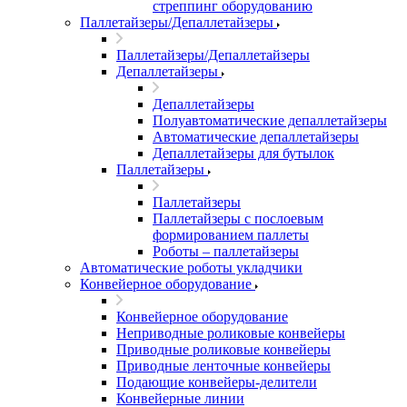
стреппинг оборудованию
Паллетайзеры/Депаллетайзеры
Паллетайзеры/Депаллетайзеры
Депаллетайзеры
Депаллетайзеры
Полуавтоматические депаллетайзеры
Автоматические депаллетайзеры
Депаллетайзеры для бутылок
Паллетайзеры
Паллетайзеры
Паллетайзеры с послоевым
формированием паллеты
Роботы – паллетайзеры
Автоматические роботы укладчики
Конвейерное оборудование
Конвейерное оборудование
Неприводные роликовые конвейеры
Приводные роликовые конвейеры
Приводные ленточные конвейеры
Подающие конвейеры-делители
Конвейерные линии