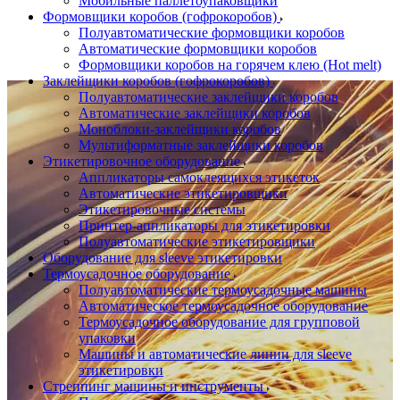
Мобильные паллетоупаковщики
Формовщики коробов (гофрокоробов)
Полуавтоматические формовщики коробов
Автоматические формовщики коробов
Формовщики коробов на горячем клею (Hot melt)
Заклейщики коробов (гофрокоробов)
Полуавтоматические заклейщики коробов
Автоматические заклейщики коробов
Моноблоки-заклейщики коробов
Мультиформатные заклейщики коробов
Этикетировочное оборудование
Аппликаторы самоклеящихся этикеток
Автоматические этикетировщики
Этикетировочные системы
Принтер-аппликаторы для этикетировки
Полуавтоматические этикетировщики
Оборудование для sleeve этикетировки
Термоусадочное оборудование
Полуавтоматические термоусадочные машины
Автоматическое термоусадочное оборудование
Термоусадочное оборудование для групповой
упаковки
Машины и автоматические линии для sleeve
этикетировки
Стреппинг машины и инструменты