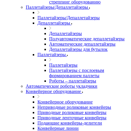
стреппинг оборудованию
Паллетайзеры/Депаллетайзеры
Паллетайзеры/Депаллетайзеры
Депаллетайзеры
Депаллетайзеры
Полуавтоматические депаллетайзеры
Автоматические депаллетайзеры
Депаллетайзеры для бутылок
Паллетайзеры
Паллетайзеры
Паллетайзеры с послоевым
формированием паллеты
Роботы – паллетайзеры
Автоматические роботы укладчики
Конвейерное оборудование
Конвейерное оборудование
Неприводные роликовые конвейеры
Приводные роликовые конвейеры
Приводные ленточные конвейеры
Подающие конвейеры-делители
Конвейерные линии