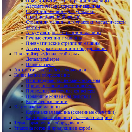
Полуавтоматические стреппинг машины
Автоматические стреппинг машины
Стреппинг машины для упаковки
полипропиленовой лентой
Стреппинг машины для упаковки металлической
лентой
Аккумуляторные стреппинг машины
Ручные стреппинг машины
Пневматические стреппинг машины
Аксессуары к стреппинг оборудованию
Паллетайзеры/Депаллетайзеры
Депаллетайзеры
Паллетайзеры
Автоматические роботы укладчики
Конвейерное оборудование
Неприводные роликовые конвейеры
Приводные роликовые конвейеры
Приводные ленточные конвейеры
Подающие конвейеры-делители
Конвейерные линии
Картонажные машины
Картонажная машина (склеенные обечайки)
Картонажная машина (с клеевой станцией)
Термоформовочное оборудование
Упаковка готовой продукции в короб