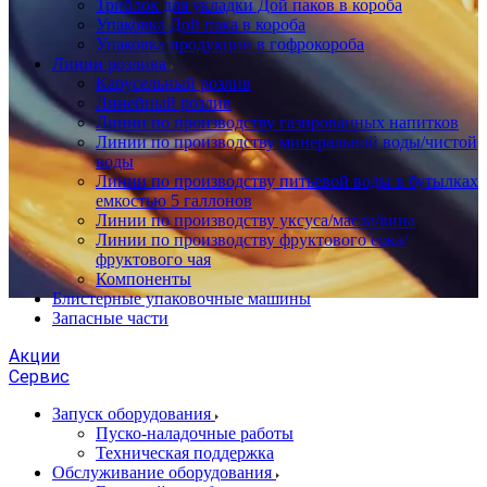
Триблок для укладки Дой паков в короба
Упаковка Дой пака в короба
Упаковка продукции в гофрокороба
Линии розлива
Карусельный розлив
Линейный розлив
Линии по производству газированных напитков
Линии по производству минеральной воды/чистой
воды
Линии по производству питьевой воды в бутылках
емкостью 5 галлонов
Линии по производству уксуса/масла/вина
Линии по производству фруктового сока/
фруктового чая
Компоненты
Блистерные упаковочные машины
Запасные части
Акции
Сервис
Запуск оборудования
Пуско-наладочные работы
Техническая поддержка
Обслуживание оборудования