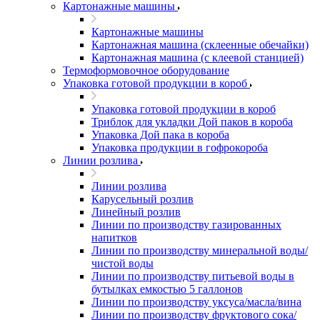
Картонажные машины
Картонажные машины
Картонажная машина (склеенные обечайки)
Картонажная машина (с клеевой станцией)
Термоформовочное оборудование
Упаковка готовой продукции в короб
Упаковка готовой продукции в короб
Триблок для укладки Дой паков в короба
Упаковка Дой пака в короба
Упаковка продукции в гофрокороба
Линии розлива
Линии розлива
Карусельный розлив
Линейный розлив
Линии по производству газированных
напитков
Линии по производству минеральной воды/
чистой воды
Линии по производству питьевой воды в
бутылках емкостью 5 галлонов
Линии по производству уксуса/масла/вина
Линии по производству фруктового сока/