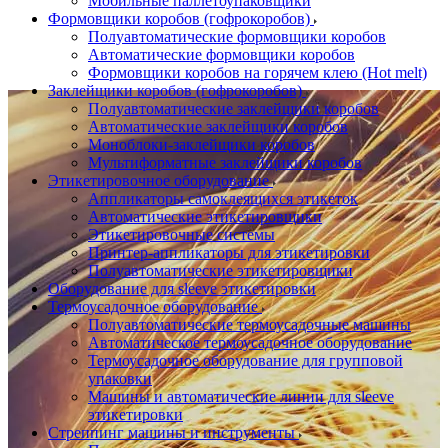
Мобильные паллетоупаковщики
Формовщики коробов (гофрокоробов)
Полуавтоматические формовщики коробов
Автоматические формовщики коробов
Формовщики коробов на горячем клею (Hot melt)
Заклейщики коробов (гофрокоробов)
Полуавтоматические заклейщики коробов
Автоматические заклейщики коробов
Моноблоки-заклейщики коробов
Мультиформатные заклейщики коробов
Этикетировочное оборудование
Аппликаторы самоклеящихся этикеток
Автоматические этикетировщики
Этикетировочные системы
Принтер-аппликаторы для этикетировки
Полуавтоматические этикетировщики
Оборудование для sleeve этикетировки
Термоусадочное оборудование
Полуавтоматические термоусадочные машины
Автоматическое термоусадочное оборудование
Термоусадочное оборудование для групповой
упаковки
Машины и автоматические линии для sleeve
этикетировки
Стреппинг машины и инструменты