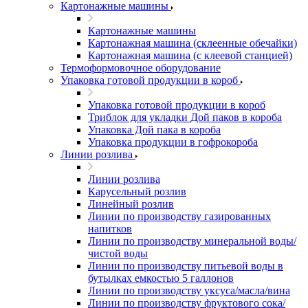
Картонажные машины
Картонажные машины
Картонажная машина (склеенные обечайки)
Картонажная машина (с клеевой станцией)
Термоформовочное оборудование
Упаковка готовой продукции в короб
Упаковка готовой продукции в короб
Триблок для укладки Дой паков в короба
Упаковка Дой пака в короба
Упаковка продукции в гофрокороба
Линии розлива
Линии розлива
Карусельный розлив
Линейный розлив
Линии по производству газированных
напитков
Линии по производству минеральной воды/
чистой воды
Линии по производству питьевой воды в
бутылках емкостью 5 галлонов
Линии по производству уксуса/масла/вина
Линии по производству фруктового сока/