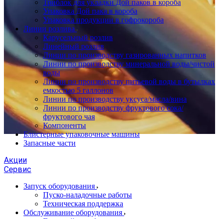
Триблок для укладки Дой паков в короба
Упаковка Дой пака в короба
Упаковка продукции в гофрокороба
Линии розлива
Карусельный розлив
Линейный розлив
Линии по производству газированных напитков
Линии по производству минеральной воды/чистой
воды
Линии по производству питьевой воды в бутылках
емкостью 5 галлонов
Линии по производству уксуса/масла/вина
Линии по производству фруктового сока/
фруктового чая
Компоненты
Блистерные упаковочные машины
Запасные части
Акции
Сервис
Запуск оборудования
Пуско-наладочные работы
Техническая поддержка
Обслуживание оборудования