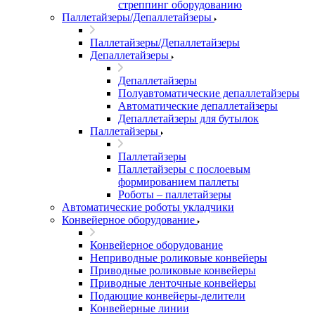
стреппинг оборудованию
Паллетайзеры/Депаллетайзеры
Паллетайзеры/Депаллетайзеры
Депаллетайзеры
Депаллетайзеры
Полуавтоматические депаллетайзеры
Автоматические депаллетайзеры
Депаллетайзеры для бутылок
Паллетайзеры
Паллетайзеры
Паллетайзеры с послоевым
формированием паллеты
Роботы – паллетайзеры
Автоматические роботы укладчики
Конвейерное оборудование
Конвейерное оборудование
Неприводные роликовые конвейеры
Приводные роликовые конвейеры
Приводные ленточные конвейеры
Подающие конвейеры-делители
Конвейерные линии