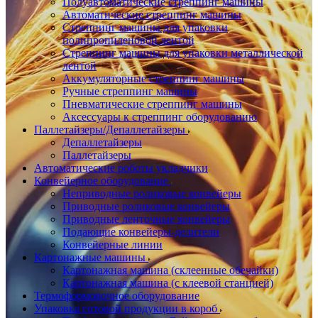
Полуавтоматические стреппинг машины
Автоматические стреппинг машины
Стреппинг машины для упаковки
полипропиленовой лентой
Стреппинг машины для упаковки металлической
лентой
Аккумуляторные стреппинг машины
Ручные стреппинг машины
Пневматические стреппинг машины
Аксессуары к стреппинг оборудованию
Паллетайзеры/Депаллетайзеры
Депаллетайзеры
Паллетайзеры
Автоматические роботы укладчики
Конвейерное оборудование
Неприводные роликовые конвейеры
Приводные роликовые конвейеры
Приводные ленточные конвейеры
Подающие конвейеры-делители
Конвейерные линии
Картонажные машины
Картонажная машина (склеенные обечайки)
Картонажная машина (с клеевой станцией)
Термоформовочное оборудование
Упаковка готовой продукции в короб