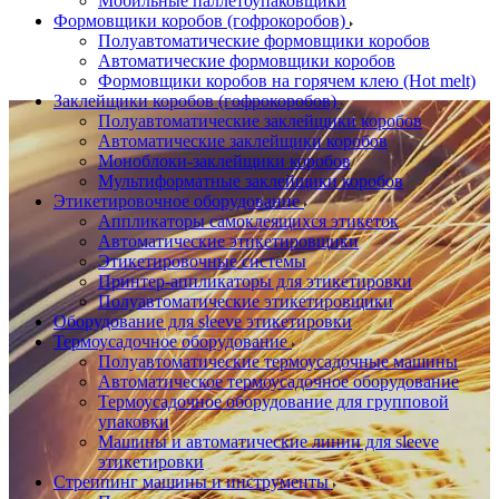
Мобильные паллетоупаковщики
Формовщики коробов (гофрокоробов)
Полуавтоматические формовщики коробов
Автоматические формовщики коробов
Формовщики коробов на горячем клею (Hot melt)
Заклейщики коробов (гофрокоробов)
Полуавтоматические заклейщики коробов
Автоматические заклейщики коробов
Моноблоки-заклейщики коробов
Мультиформатные заклейщики коробов
Этикетировочное оборудование
Аппликаторы самоклеящихся этикеток
Автоматические этикетировщики
Этикетировочные системы
Принтер-аппликаторы для этикетировки
Полуавтоматические этикетировщики
Оборудование для sleeve этикетировки
Термоусадочное оборудование
Полуавтоматические термоусадочные машины
Автоматическое термоусадочное оборудование
Термоусадочное оборудование для групповой
упаковки
Машины и автоматические линии для sleeve
этикетировки
Стреппинг машины и инструменты