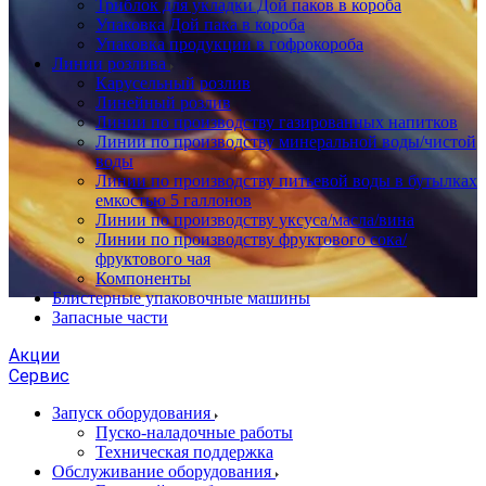
Триблок для укладки Дой паков в короба
Упаковка Дой пака в короба
Упаковка продукции в гофрокороба
Линии розлива
Карусельный розлив
Линейный розлив
Линии по производству газированных напитков
Линии по производству минеральной воды/чистой
воды
Линии по производству питьевой воды в бутылках
емкостью 5 галлонов
Линии по производству уксуса/масла/вина
Линии по производству фруктового сока/
фруктового чая
Компоненты
Блистерные упаковочные машины
Запасные части
Акции
Сервис
Запуск оборудования
Пуско-наладочные работы
Техническая поддержка
Обслуживание оборудования