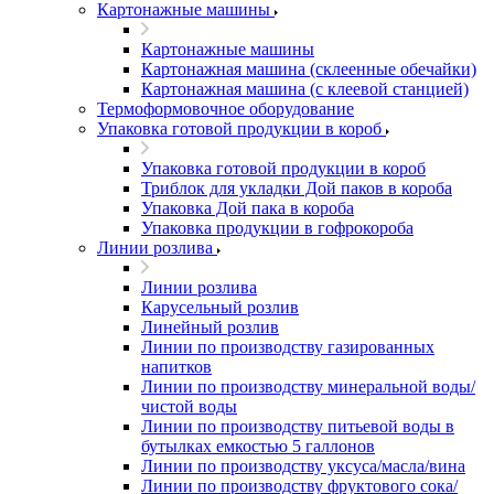
Картонажные машины
Картонажные машины
Картонажная машина (склеенные обечайки)
Картонажная машина (с клеевой станцией)
Термоформовочное оборудование
Упаковка готовой продукции в короб
Упаковка готовой продукции в короб
Триблок для укладки Дой паков в короба
Упаковка Дой пака в короба
Упаковка продукции в гофрокороба
Линии розлива
Линии розлива
Карусельный розлив
Линейный розлив
Линии по производству газированных
напитков
Линии по производству минеральной воды/
чистой воды
Линии по производству питьевой воды в
бутылках емкостью 5 галлонов
Линии по производству уксуса/масла/вина
Линии по производству фруктового сока/