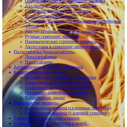
Полуавтоматические стреппинг машины
Автоматические стреппинг машины
Стреппинг машины для упаковки
полипропиленовой лентой
Стреппинг машины для упаковки металлической
лентой
Аккумуляторные стреппинг машины
Ручные стреппинг машины
Пневматические стреппинг машины
Аксессуары к стреппинг оборудованию
Паллетайзеры/Депаллетайзеры
Депаллетайзеры
Паллетайзеры
Автоматические роботы укладчики
Конвейерное оборудование
Неприводные роликовые конвейеры
Приводные роликовые конвейеры
Приводные ленточные конвейеры
Подающие конвейеры-делители
Конвейерные линии
Картонажные машины
Картонажная машина (склеенные обечайки)
Картонажная машина (с клеевой станцией)
Термоформовочное оборудование
Упаковка готовой продукции в короб