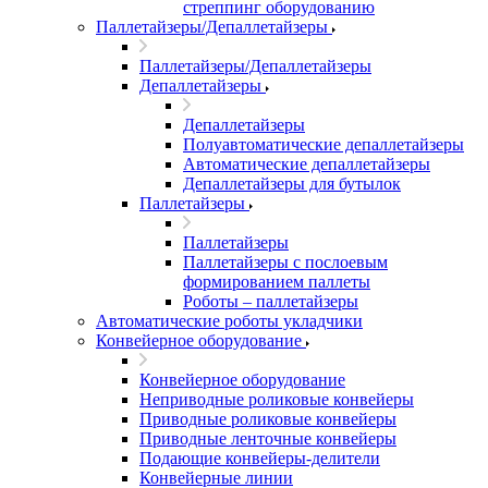
стреппинг оборудованию
Паллетайзеры/Депаллетайзеры
Паллетайзеры/Депаллетайзеры
Депаллетайзеры
Депаллетайзеры
Полуавтоматические депаллетайзеры
Автоматические депаллетайзеры
Депаллетайзеры для бутылок
Паллетайзеры
Паллетайзеры
Паллетайзеры с послоевым
формированием паллеты
Роботы – паллетайзеры
Автоматические роботы укладчики
Конвейерное оборудование
Конвейерное оборудование
Неприводные роликовые конвейеры
Приводные роликовые конвейеры
Приводные ленточные конвейеры
Подающие конвейеры-делители
Конвейерные линии