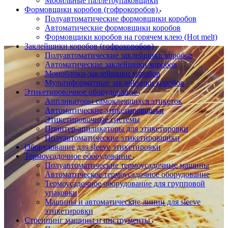
Мобильные паллетоупаковщики
Формовщики коробов (гофрокоробов)
Полуавтоматические формовщики коробов
Автоматические формовщики коробов
Формовщики коробов на горячем клею (Hot melt)
Заклейщики коробов (гофрокоробов)
Полуавтоматические заклейщики коробов
Автоматические заклейщики коробов
Моноблоки-заклейщики коробов
Мультиформатные заклейщики коробов
Этикетировочное оборудование
Аппликаторы самоклеящихся этикеток
Автоматические этикетировщики
Этикетировочные системы
Принтер-аппликаторы для этикетировки
Полуавтоматические этикетировщики
Оборудование для sleeve этикетировки
Термоусадочное оборудование
Полуавтоматические термоусадочные машины
Автоматическое термоусадочное оборудование
Термоусадочное оборудование для групповой
упаковки
Машины и автоматические линии для sleeve
этикетировки
Стреппинг машины и инструменты