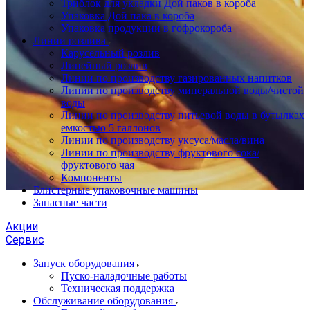
Триблок для укладки Дой паков в короба
Упаковка Дой пака в короба
Упаковка продукции в гофрокороба
Линии розлива
Карусельный розлив
Линейный розлив
Линии по производству газированных напитков
Линии по производству минеральной воды/чистой
воды
Линии по производству питьевой воды в бутылках
емкостью 5 галлонов
Линии по производству уксуса/масла/вина
Линии по производству фруктового сока/
фруктового чая
Компоненты
Блистерные упаковочные машины
Запасные части
Акции
Сервис
Запуск оборудования
Пуско-наладочные работы
Техническая поддержка
Обслуживание оборудования