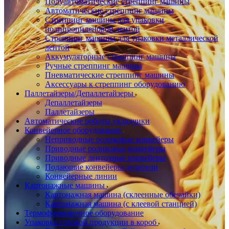
Полуавтоматические стреппинг машины
Автоматические стреппинг машины
Стреппинг машины для упаковки
полипропиленовой лентой
Стреппинг машины для упаковки металлической
лентой
Аккумуляторные стреппинг машины
Ручные стреппинг машины
Пневматические стреппинг машины
Аксессуары к стреппинг оборудованию
Паллетайзеры/Депаллетайзеры
Депаллетайзеры
Паллетайзеры
Автоматические роботы укладчики
Конвейерное оборудование
Неприводные роликовые конвейеры
Приводные роликовые конвейеры
Приводные ленточные конвейеры
Подающие конвейеры-делители
Конвейерные линии
Картонажные машины
Картонажная машина (склеенные обечайки)
Картонажная машина (с клеевой станцией)
Термоформовочное оборудование
Упаковка готовой продукции в короб