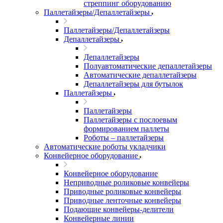
стреппинг оборудованию
Паллетайзеры/Депаллетайзеры
Паллетайзеры/Депаллетайзеры
Депаллетайзеры
Депаллетайзеры
Полуавтоматические депаллетайзеры
Автоматические депаллетайзеры
Депаллетайзеры для бутылок
Паллетайзеры
Паллетайзеры
Паллетайзеры с послоевым
формированием паллеты
Роботы – паллетайзеры
Автоматические роботы укладчики
Конвейерное оборудование
Конвейерное оборудование
Неприводные роликовые конвейеры
Приводные роликовые конвейеры
Приводные ленточные конвейеры
Подающие конвейеры-делители
Конвейерные линии