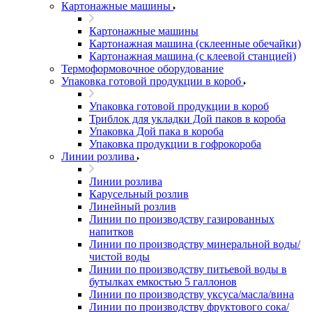
Картонажные машины
Картонажные машины
Картонажная машина (склеенные обечайки)
Картонажная машина (с клеевой станцией)
Термоформовочное оборудование
Упаковка готовой продукции в короб
Упаковка готовой продукции в короб
Триблок для укладки Дой паков в короба
Упаковка Дой пака в короба
Упаковка продукции в гофрокороба
Линии розлива
Линии розлива
Карусельный розлив
Линейный розлив
Линии по производству газированных
напитков
Линии по производству минеральной воды/
чистой воды
Линии по производству питьевой воды в
бутылках емкостью 5 галлонов
Линии по производству уксуса/масла/вина
Линии по производству фруктового сока/