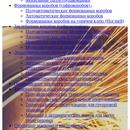
Мобильные паллетоупаковщики
Формовщики коробов (гофрокоробов)
Полуавтоматические формовщики коробов
Автоматические формовщики коробов
Формовщики коробов на горячем клею (Hot melt)
Заклейщики коробов (гофрокоробов)
Полуавтоматические заклейщики коробов
Автоматические заклейщики коробов
Моноблоки-заклейщики коробов
Мультиформатные заклейщики коробов
Этикетировочное оборудование
Аппликаторы самоклеящихся этикеток
Автоматические этикетировщики
Этикетировочные системы
Принтер-аппликаторы для этикетировки
Полуавтоматические этикетировщики
Оборудование для sleeve этикетировки
Термоусадочное оборудование
Полуавтоматические термоусадочные машины
Автоматическое термоусадочное оборудование
Термоусадочное оборудование для групповой
упаковки
Машины и автоматические линии для sleeve
этикетировки
Стреппинг машины и инструменты