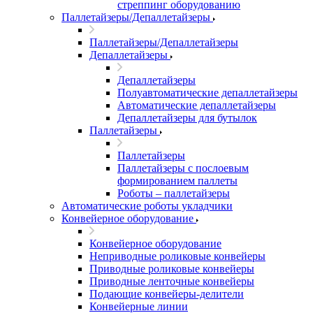
стреппинг оборудованию
Паллетайзеры/Депаллетайзеры
Паллетайзеры/Депаллетайзеры
Депаллетайзеры
Депаллетайзеры
Полуавтоматические депаллетайзеры
Автоматические депаллетайзеры
Депаллетайзеры для бутылок
Паллетайзеры
Паллетайзеры
Паллетайзеры с послоевым
формированием паллеты
Роботы – паллетайзеры
Автоматические роботы укладчики
Конвейерное оборудование
Конвейерное оборудование
Неприводные роликовые конвейеры
Приводные роликовые конвейеры
Приводные ленточные конвейеры
Подающие конвейеры-делители
Конвейерные линии