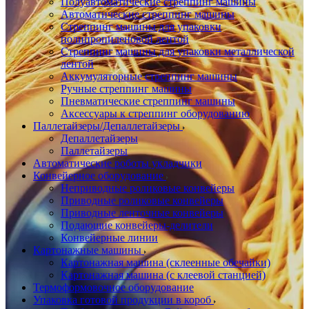
Полуавтоматические стреппинг машины
Автоматические стреппинг машины
Стреппинг машины для упаковки
полипропиленовой лентой
Стреппинг машины для упаковки металлической
лентой
Аккумуляторные стреппинг машины
Ручные стреппинг машины
Пневматические стреппинг машины
Аксессуары к стреппинг оборудованию
Паллетайзеры/Депаллетайзеры
Депаллетайзеры
Паллетайзеры
Автоматические роботы укладчики
Конвейерное оборудование
Неприводные роликовые конвейеры
Приводные роликовые конвейеры
Приводные ленточные конвейеры
Подающие конвейеры-делители
Конвейерные линии
Картонажные машины
Картонажная машина (склеенные обечайки)
Картонажная машина (с клеевой станцией)
Термоформовочное оборудование
Упаковка готовой продукции в короб