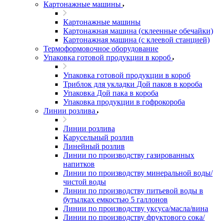
Картонажные машины
Картонажные машины
Картонажная машина (склеенные обечайки)
Картонажная машина (с клеевой станцией)
Термоформовочное оборудование
Упаковка готовой продукции в короб
Упаковка готовой продукции в короб
Триблок для укладки Дой паков в короба
Упаковка Дой пака в короба
Упаковка продукции в гофрокороба
Линии розлива
Линии розлива
Карусельный розлив
Линейный розлив
Линии по производству газированных
напитков
Линии по производству минеральной воды/
чистой воды
Линии по производству питьевой воды в
бутылках емкостью 5 галлонов
Линии по производству уксуса/масла/вина
Линии по производству фруктового сока/