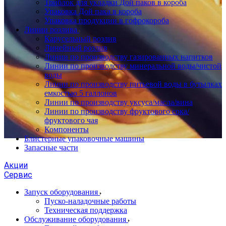
Триблок для укладки Дой паков в короба
Упаковка Дой пака в короба
Упаковка продукции в гофрокороба
Линии розлива
Карусельный розлив
Линейный розлив
Линии по производству газированных напитков
Линии по производству минеральной воды/чистой
воды
Линии по производству питьевой воды в бутылках
емкостью 5 галлонов
Линии по производству уксуса/масла/вина
Линии по производству фруктового сока/
фруктового чая
Компоненты
Блистерные упаковочные машины
Запасные части
Акции
Сервис
Запуск оборудования
Пуско-наладочные работы
Техническая поддержка
Обслуживание оборудования