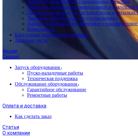
Линии по производству газированных напитков
Линии по производству минеральной воды/чистой 
Линии по производству питьевой воды в бутылках 
Линии по производству уксуса/масла/вина
Линии по производству фруктового сока/фруктовог
Компоненты
Блистерные упаковочные машины
Запасные части
Акции
Сервис
Запуск оборудования
Пуско-наладочные работы
Техническая поддержка
Обслуживание оборудования
Гарантийное обслуживание
Ремонтные работы
Оплата и доставка
Как сделать заказ
Статьи
О компании