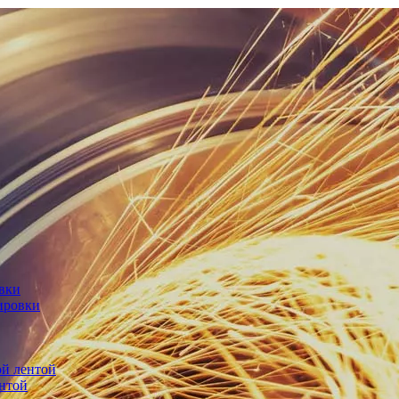
овки
ировки
й лентой
нтой