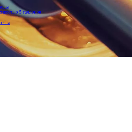
воды
емкостью 5 галлонов
о чая