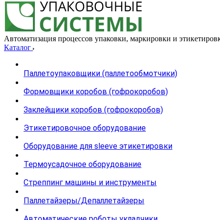
Автоматизация процессов упаковки, маркировки и этикетиров
Каталог
Паллетоупаковщики (паллетообмотчики)
Формовщики коробов (гофрокоробов)
Заклейщики коробов (гофрокоробов)
Этикетировочное оборудование
Оборудование для sleeve этикетировки
Термоусадочное оборудование
Стреппинг машины и инструменты
Паллетайзеры/Депаллетайзеры
Автоматические роботы укладчики