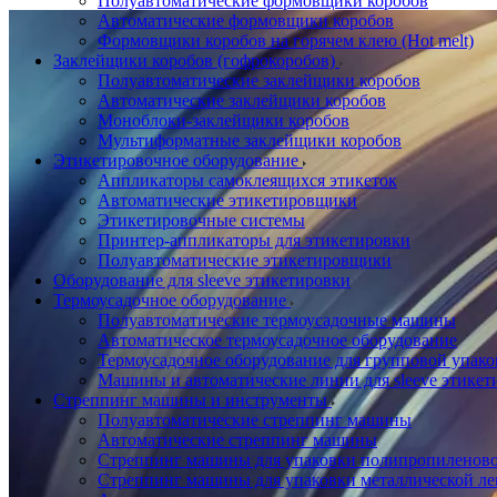
Полуавтоматические формовщики коробов
Автоматические формовщики коробов
Формовщики коробов на горячем клею (Hot melt)
Заклейщики коробов (гофрокоробов)
Полуавтоматические заклейщики коробов
Автоматические заклейщики коробов
Моноблоки-заклейщики коробов
Мультиформатные заклейщики коробов
Этикетировочное оборудование
Аппликаторы самоклеящихся этикеток
Автоматические этикетировщики
Этикетировочные системы
Принтер-аппликаторы для этикетировки
Полуавтоматические этикетировщики
Оборудование для sleeve этикетировки
Термоусадочное оборудование
Полуавтоматические термоусадочные машины
Автоматическое термоусадочное оборудование
Термоусадочное оборудование для групповой упак
Машины и автоматические линии для sleeve этикет
Стреппинг машины и инструменты
Полуавтоматические стреппинг машины
Автоматические стреппинг машины
Стреппинг машины для упаковки полипропиленово
Стреппинг машины для упаковки металлической ле