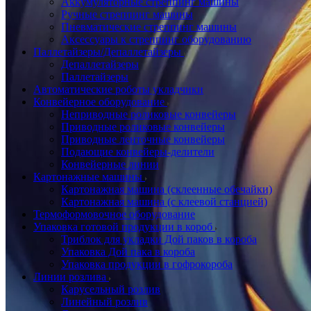
Аккумуляторные стреппинг машины
Ручные стреппинг машины
Пневматические стреппинг машины
Аксессуары к стреппинг оборудованию
Паллетайзеры/Депаллетайзеры
Депаллетайзеры
Паллетайзеры
Автоматические роботы укладчики
Конвейерное оборудование
Неприводные роликовые конвейеры
Приводные роликовые конвейеры
Приводные ленточные конвейеры
Подающие конвейеры-делители
Конвейерные линии
Картонажные машины
Картонажная машина (склеенные обечайки)
Картонажная машина (с клеевой станцией)
Термоформовочное оборудование
Упаковка готовой продукции в короб
Триблок для укладки Дой паков в короба
Упаковка Дой пака в короба
Упаковка продукции в гофрокороба
Линии розлива
Карусельный розлив
Линейный розлив