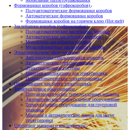
Мобильные паллетоупаковщики
Формовщики коробов (гофрокоробов)
Полуавтоматические формовщики коробов
Автоматические формовщики коробов
Формовщики коробов на горячем клею (Hot melt)
Заклейщики коробов (гофрокоробов)
Полуавтоматические заклейщики коробов
Автоматические заклейщики коробов
Моноблоки-заклейщики коробов
Мультиформатные заклейщики коробов
Этикетировочное оборудование
Аппликаторы самоклеящихся этикеток
Автоматические этикетировщики
Этикетировочные системы
Принтер-аппликаторы для этикетировки
Полуавтоматические этикетировщики
Оборудование для sleeve этикетировки
Термоусадочное оборудование
Полуавтоматические термоусадочные машины
Автоматическое термоусадочное оборудование
Термоусадочное оборудование для групповой
упаковки
Машины и автоматические линии для sleeve
этикетировки
Стреппинг машины и инструменты