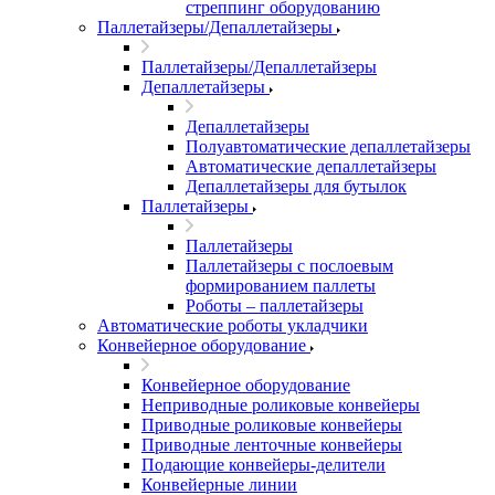
стреппинг оборудованию
Паллетайзеры/Депаллетайзеры
Паллетайзеры/Депаллетайзеры
Депаллетайзеры
Депаллетайзеры
Полуавтоматические депаллетайзеры
Автоматические депаллетайзеры
Депаллетайзеры для бутылок
Паллетайзеры
Паллетайзеры
Паллетайзеры с послоевым
формированием паллеты
Роботы – паллетайзеры
Автоматические роботы укладчики
Конвейерное оборудование
Конвейерное оборудование
Неприводные роликовые конвейеры
Приводные роликовые конвейеры
Приводные ленточные конвейеры
Подающие конвейеры-делители
Конвейерные линии