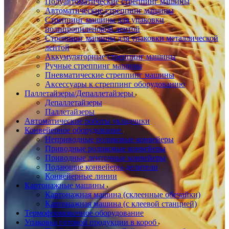
Полуавтоматические стреппинг машины
Автоматические стреппинг машины
Стреппинг машины для упаковки
полипропиленовой лентой
Стреппинг машины для упаковки металлической
лентой
Аккумуляторные стреппинг машины
Ручные стреппинг машины
Пневматические стреппинг машины
Аксессуары к стреппинг оборудованию
Паллетайзеры/Депаллетайзеры
Депаллетайзеры
Паллетайзеры
Автоматические роботы укладчики
Конвейерное оборудование
Неприводные роликовые конвейеры
Приводные роликовые конвейеры
Приводные ленточные конвейеры
Подающие конвейеры-делители
Конвейерные линии
Картонажные машины
Картонажная машина (склеенные обечайки)
Картонажная машина (с клеевой станцией)
Термоформовочное оборудование
Упаковка готовой продукции в короб