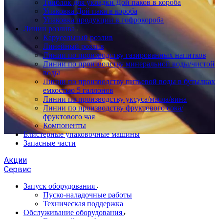
Триблок для укладки Дой паков в короба
Упаковка Дой пака в короба
Упаковка продукции в гофрокороба
Линии розлива
Карусельный розлив
Линейный розлив
Линии по производству газированных напитков
Линии по производству минеральной воды/чистой
воды
Линии по производству питьевой воды в бутылках
емкостью 5 галлонов
Линии по производству уксуса/масла/вина
Линии по производству фруктового сока/
фруктового чая
Компоненты
Блистерные упаковочные машины
Запасные части
Акции
Сервис
Запуск оборудования
Пуско-наладочные работы
Техническая поддержка
Обслуживание оборудования