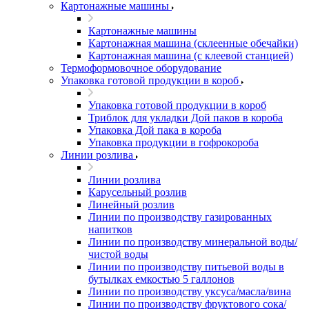
Картонажные машины
Картонажные машины
Картонажная машина (склеенные обечайки)
Картонажная машина (с клеевой станцией)
Термоформовочное оборудование
Упаковка готовой продукции в короб
Упаковка готовой продукции в короб
Триблок для укладки Дой паков в короба
Упаковка Дой пака в короба
Упаковка продукции в гофрокороба
Линии розлива
Линии розлива
Карусельный розлив
Линейный розлив
Линии по производству газированных
напитков
Линии по производству минеральной воды/
чистой воды
Линии по производству питьевой воды в
бутылках емкостью 5 галлонов
Линии по производству уксуса/масла/вина
Линии по производству фруктового сока/