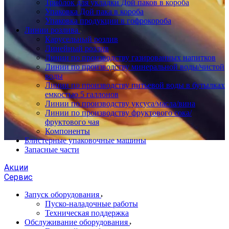
Триблок для укладки Дой паков в короба
Упаковка Дой пака в короба
Упаковка продукции в гофрокороба
Линии розлива
Карусельный розлив
Линейный розлив
Линии по производству газированных напитков
Линии по производству минеральной воды/чистой
воды
Линии по производству питьевой воды в бутылках
емкостью 5 галлонов
Линии по производству уксуса/масла/вина
Линии по производству фруктового сока/
фруктового чая
Компоненты
Блистерные упаковочные машины
Запасные части
Акции
Сервис
Запуск оборудования
Пуско-наладочные работы
Техническая поддержка
Обслуживание оборудования