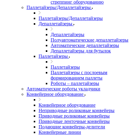
стреппинг оборудованию
Паллетайзеры/Депаллетайзеры
Паллетайзеры/Депаллетайзеры
Депаллетайзеры
Депаллетайзеры
Полуавтоматические депаллетайзеры
Автоматические депаллетайзеры
Депаллетайзеры для бутылок
Паллетайзеры
Паллетайзеры
Паллетайзеры с послоевым
формированием паллеты
Роботы – паллетайзеры
Автоматические роботы укладчики
Конвейерное оборудование
Конвейерное оборудование
Неприводные роликовые конвейеры
Приводные роликовые конвейеры
Приводные ленточные конвейеры
Подающие конвейеры-делители
Конвейерные линии