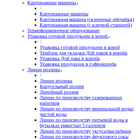
Картонажные машины
Картонажные машины
Картонажная машина (склеенные обечайки)
Картонажная машина (с клеевой станцией)
Термоформовочное оборудование
Упаковка готовой продукции в короб
Упаковка готовой продукции в короб
Триблок для укладки Дой паков в короба
Упаковка Дой пака в короба
Упаковка продукции в гофрокороба
Линии розлива
Линии розлива
Карусельный розлив
Линейный розлив
Линии по производству газированных
напитков
Линии по производству минеральной воды/
чистой воды
Линии по производству питьевой воды в
бутылках емкостью 5 галлонов
Линии по производству уксуса/масла/вина
Линии по производству фруктового сока/