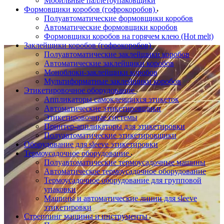
Мобильные паллетоупаковщики
Формовщики коробов (гофрокоробов)
Полуавтоматические формовщики коробов
Автоматические формовщики коробов
Формовщики коробов на горячем клею (Hot melt)
Заклейщики коробов (гофрокоробов)
Полуавтоматические заклейщики коробов
Автоматические заклейщики коробов
Моноблоки-заклейщики коробов
Мультиформатные заклейщики коробов
Этикетировочное оборудование
Аппликаторы самоклеящихся этикеток
Автоматические этикетировщики
Этикетировочные системы
Принтер-аппликаторы для этикетировки
Полуавтоматические этикетировщики
Оборудование для sleeve этикетировки
Термоусадочное оборудование
Полуавтоматические термоусадочные машины
Автоматическое термоусадочное оборудование
Термоусадочное оборудование для групповой
упаковки
Машины и автоматические линии для sleeve
этикетировки
Стреппинг машины и инструменты