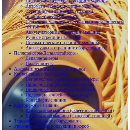
Полуавтоматические стреппинг машины
Автоматические стреппинг машины
Стреппинг машины для упаковки
полипропиленовой лентой
Стреппинг машины для упаковки металлической
лентой
Аккумуляторные стреппинг машины
Ручные стреппинг машины
Пневматические стреппинг машины
Аксессуары к стреппинг оборудованию
Паллетайзеры/Депаллетайзеры
Депаллетайзеры
Паллетайзеры
Автоматические роботы укладчики
Конвейерное оборудование
Неприводные роликовые конвейеры
Приводные роликовые конвейеры
Приводные ленточные конвейеры
Подающие конвейеры-делители
Конвейерные линии
Картонажные машины
Картонажная машина (склеенные обечайки)
Картонажная машина (с клеевой станцией)
Термоформовочное оборудование
Упаковка готовой продукции в короб