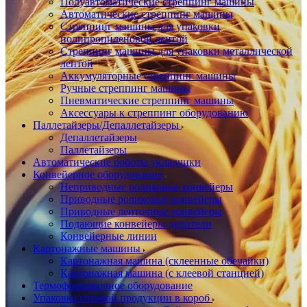
Полуавтоматические стреппинг машины
Автоматические стреппинг машины
Стреппинг машины для упаковки
полипропиленовой лентой
Стреппинг машины для упаковки металлической
лентой
Аккумуляторные стреппинг машины
Ручные стреппинг машины
Пневматические стреппинг машины
Аксессуары к стреппинг оборудованию
Паллетайзеры/Депаллетайзеры
Депаллетайзеры
Паллетайзеры
Автоматические роботы укладчики
Конвейерное оборудование
Неприводные роликовые конвейеры
Приводные роликовые конвейеры
Приводные ленточные конвейеры
Подающие конвейеры-делители
Конвейерные линии
Картонажные машины
Картонажная машина (склеенные обечайки)
Картонажная машина (с клеевой станцией)
Термоформовочное оборудование
Упаковка готовой продукции в короб