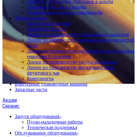
Триблок для укладки Дой паков в короба
Упаковка Дой пака в короба
Упаковка продукции в гофрокороба
Линии розлива
Карусельный розлив
Линейный розлив
Линии по производству газированных напитков
Линии по производству минеральной воды/чистой
воды
Линии по производству питьевой воды в бутылках
емкостью 5 галлонов
Линии по производству уксуса/масла/вина
Линии по производству фруктового сока/
фруктового чая
Компоненты
Блистерные упаковочные машины
Запасные части
Акции
Сервис
Запуск оборудования
Пуско-наладочные работы
Техническая поддержка
Обслуживание оборудования