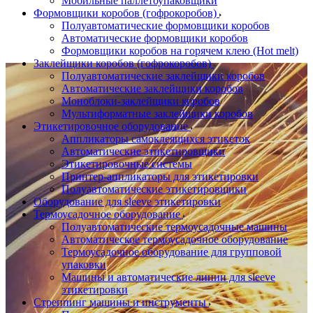
Мобильные паллетоупаковщики
Формовщики коробов (гофрокоробов)
Полуавтоматические формовщики коробов
Автоматические формовщики коробов
Формовщики коробов на горячем клею (Hot melt)
Заклейщики коробов (гофрокоробов)
Полуавтоматические заклейщики коробов
Автоматические заклейщики коробов
Моноблоки-заклейщики коробов
Мультиформатные заклейщики коробов
Этикетировочное оборудование
Аппликаторы самоклеящихся этикеток
Автоматические этикетировщики
Этикетировочные системы
Принтер-аппликаторы для этикетировки
Полуавтоматические этикетировщики
Оборудование для sleeve этикетировки
Термоусадочное оборудование
Полуавтоматические термоусадочные машины
Автоматическое термоусадочное оборудование
Термоусадочное оборудование для групповой
упаковки
Машины и автоматические линии для sleeve
этикетировки
Стреппинг машины и инструменты