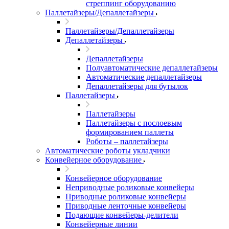
стреппинг оборудованию
Паллетайзеры/Депаллетайзеры
Паллетайзеры/Депаллетайзеры
Депаллетайзеры
Депаллетайзеры
Полуавтоматические депаллетайзеры
Автоматические депаллетайзеры
Депаллетайзеры для бутылок
Паллетайзеры
Паллетайзеры
Паллетайзеры с послоевым
формированием паллеты
Роботы – паллетайзеры
Автоматические роботы укладчики
Конвейерное оборудование
Конвейерное оборудование
Неприводные роликовые конвейеры
Приводные роликовые конвейеры
Приводные ленточные конвейеры
Подающие конвейеры-делители
Конвейерные линии