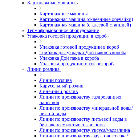
Картонажные машины
Картонажные машины
Картонажная машина (склеенные обечайки)
Картонажная машина (с клеевой станцией)
Термоформовочное оборудование
Упаковка готовой продукции в короб
Упаковка готовой продукции в короб
Триблок для укладки Дой паков в короба
Упаковка Дой пака в короба
Упаковка продукции в гофрокороба
Линии розлива
Линии розлива
Карусельный розлив
Линейный розлив
Линии по производству газированных
напитков
Линии по производству минеральной воды/
чистой воды
Линии по производству питьевой воды в
бутылках емкостью 5 галлонов
Линии по производству уксуса/масла/вина
Линии по производству фруктового сока/