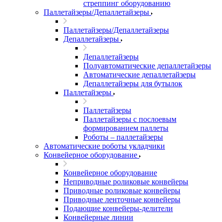
стреппинг оборудованию
Паллетайзеры/Депаллетайзеры
Паллетайзеры/Депаллетайзеры
Депаллетайзеры
Депаллетайзеры
Полуавтоматические депаллетайзеры
Автоматические депаллетайзеры
Депаллетайзеры для бутылок
Паллетайзеры
Паллетайзеры
Паллетайзеры с послоевым
формированием паллеты
Роботы – паллетайзеры
Автоматические роботы укладчики
Конвейерное оборудование
Конвейерное оборудование
Неприводные роликовые конвейеры
Приводные роликовые конвейеры
Приводные ленточные конвейеры
Подающие конвейеры-делители
Конвейерные линии