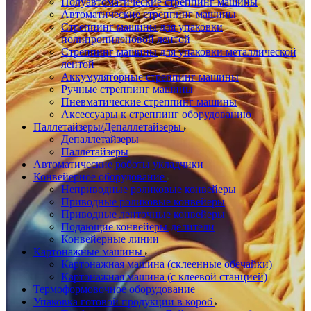
Полуавтоматические стреппинг машины
Автоматические стреппинг машины
Стреппинг машины для упаковки
полипропиленовой лентой
Стреппинг машины для упаковки металлической
лентой
Аккумуляторные стреппинг машины
Ручные стреппинг машины
Пневматические стреппинг машины
Аксессуары к стреппинг оборудованию
Паллетайзеры/Депаллетайзеры
Депаллетайзеры
Паллетайзеры
Автоматические роботы укладчики
Конвейерное оборудование
Неприводные роликовые конвейеры
Приводные роликовые конвейеры
Приводные ленточные конвейеры
Подающие конвейеры-делители
Конвейерные линии
Картонажные машины
Картонажная машина (склеенные обечайки)
Картонажная машина (с клеевой станцией)
Термоформовочное оборудование
Упаковка готовой продукции в короб