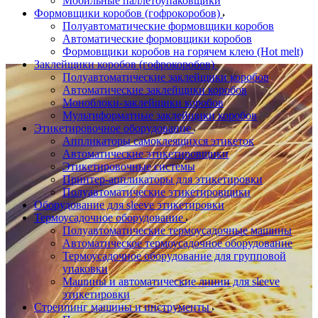
Мобильные паллетоупаковщики
Формовщики коробов (гофрокоробов)
Полуавтоматические формовщики коробов
Автоматические формовщики коробов
Формовщики коробов на горячем клею (Hot melt)
Заклейщики коробов (гофрокоробов)
Полуавтоматические заклейщики коробов
Автоматические заклейщики коробов
Моноблоки-заклейщики коробов
Мультиформатные заклейщики коробов
Этикетировочное оборудование
Аппликаторы самоклеящихся этикеток
Автоматические этикетировщики
Этикетировочные системы
Принтер-аппликаторы для этикетировки
Полуавтоматические этикетировщики
Оборудование для sleeve этикетировки
Термоусадочное оборудование
Полуавтоматические термоусадочные машины
Автоматическое термоусадочное оборудование
Термоусадочное оборудование для групповой
упаковки
Машины и автоматические линии для sleeve
этикетировки
Стреппинг машины и инструменты