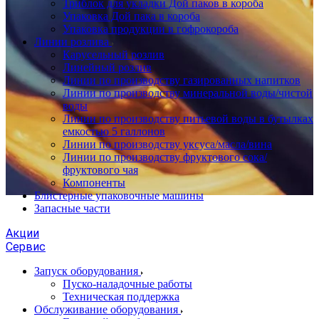
Триблок для укладки Дой паков в короба
Упаковка Дой пака в короба
Упаковка продукции в гофрокороба
Линии розлива
Карусельный розлив
Линейный розлив
Линии по производству газированных напитков
Линии по производству минеральной воды/чистой
воды
Линии по производству питьевой воды в бутылках
емкостью 5 галлонов
Линии по производству уксуса/масла/вина
Линии по производству фруктового сока/
фруктового чая
Компоненты
Блистерные упаковочные машины
Запасные части
Акции
Сервис
Запуск оборудования
Пуско-наладочные работы
Техническая поддержка
Обслуживание оборудования