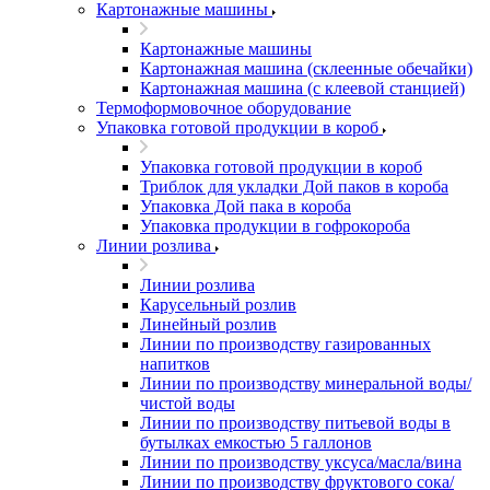
Картонажные машины
Картонажные машины
Картонажная машина (склеенные обечайки)
Картонажная машина (с клеевой станцией)
Термоформовочное оборудование
Упаковка готовой продукции в короб
Упаковка готовой продукции в короб
Триблок для укладки Дой паков в короба
Упаковка Дой пака в короба
Упаковка продукции в гофрокороба
Линии розлива
Линии розлива
Карусельный розлив
Линейный розлив
Линии по производству газированных
напитков
Линии по производству минеральной воды/
чистой воды
Линии по производству питьевой воды в
бутылках емкостью 5 галлонов
Линии по производству уксуса/масла/вина
Линии по производству фруктового сока/