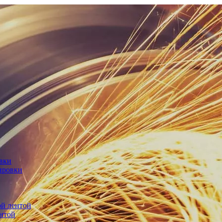
овки
ировки
й лентой
нтой