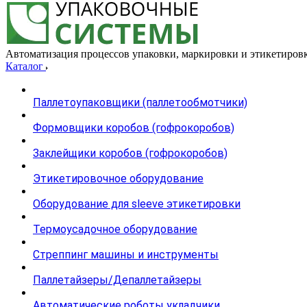
Автоматизация процессов упаковки, маркировки и этикетиров
Каталог
Паллетоупаковщики (паллетообмотчики)
Формовщики коробов (гофрокоробов)
Заклейщики коробов (гофрокоробов)
Этикетировочное оборудование
Оборудование для sleeve этикетировки
Термоусадочное оборудование
Стреппинг машины и инструменты
Паллетайзеры/Депаллетайзеры
Автоматические роботы укладчики