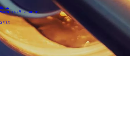
воды
емкостью 5 галлонов
о чая