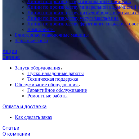
Линии по производству газированных напитков
Линии по производству минеральной воды/чистой 
Линии по производству питьевой воды в бутылках 
Линии по производству уксуса/масла/вина
Линии по производству фруктового сока/фруктовог
Компоненты
Блистерные упаковочные машины
Запасные части
Акции
Сервис
Запуск оборудования
Пуско-наладочные работы
Техническая поддержка
Обслуживание оборудования
Гарантийное обслуживание
Ремонтные работы
Оплата и доставка
Как сделать заказ
Статьи
О компании