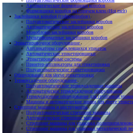
Полуавтоматические формовщики коробов
Автоматические формовщики коробов
Формовщики коробов на горячем клею (Hot melt)
Заклейщики коробов (гофрокоробов)
Полуавтоматические заклейщики коробов
Автоматические заклейщики коробов
Моноблоки-заклейщики коробов
Мультиформатные заклейщики коробов
Этикетировочное оборудование
Аппликаторы самоклеящихся этикеток
Автоматические этикетировщики
Этикетировочные системы
Принтер-аппликаторы для этикетировки
Полуавтоматические этикетировщики
Оборудование для sleeve этикетировки
Термоусадочное оборудование
Полуавтоматические термоусадочные машины
Автоматическое термоусадочное оборудование
Термоусадочное оборудование для групповой упак
Машины и автоматические линии для sleeve этикет
Стреппинг машины и инструменты
Полуавтоматические стреппинг машины
Автоматические стреппинг машины
Стреппинг машины для упаковки полипропиленово
Стреппинг машины для упаковки металлической ле