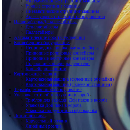
Аккумуляторные стреппинг машины
Ручные стреппинг машины
Пневматические стреппинг машины
Аксессуары к стреппинг оборудованию
Паллетайзеры/Депаллетайзеры
Депаллетайзеры
Паллетайзеры
Автоматические роботы укладчики
Конвейерное оборудование
Неприводные роликовые конвейеры
Приводные роликовые конвейеры
Приводные ленточные конвейеры
Подающие конвейеры-делители
Конвейерные линии
Картонажные машины
Картонажная машина (склеенные обечайки)
Картонажная машина (с клеевой станцией)
Термоформовочное оборудование
Упаковка готовой продукции в короб
Триблок для укладки Дой паков в короба
Упаковка Дой пака в короба
Упаковка продукции в гофрокороба
Линии розлива
Карусельный розлив
Линейный розлив