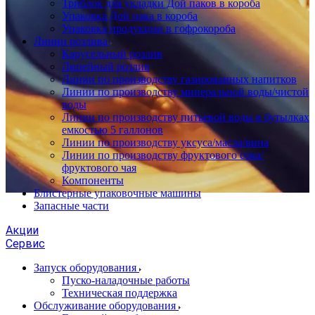
Триблок для укладки Дой паков в короба
Упаковка Дой пака в короба
Упаковка продукции в гофрокороба
Линии розлива
Карусельный розлив
Линейный розлив
Линии по производству газированных напитков
Линии по производству минеральной воды/чистой
воды
Линии по производству питьевой воды в бутылках
емкостью 5 галлонов
Линии по производству уксуса/масла/вина
Линии по производству фруктового сока/
фруктового чая
Компоненты
Блистерные упаковочные машины
Запасные части
Акции
Сервис
Запуск оборудования
Пуско-наладочные работы
Техническая поддержка
Обслуживание оборудования