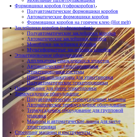
Мобильные паллетоупаковщики
Формовщики коробов (гофрокоробов)
Полуавтоматические формовщики коробов
Автоматические формовщики коробов
Формовщики коробов на горячем клею (Hot melt)
Заклейщики коробов (гофрокоробов)
Полуавтоматические заклейщики коробов
Автоматические заклейщики коробов
Моноблоки-заклейщики коробов
Мультиформатные заклейщики коробов
Этикетировочное оборудование
Аппликаторы самоклеящихся этикеток
Автоматические этикетировщики
Этикетировочные системы
Принтер-аппликаторы для этикетировки
Полуавтоматические этикетировщики
Оборудование для sleeve этикетировки
Термоусадочное оборудование
Полуавтоматические термоусадочные машины
Автоматическое термоусадочное оборудование
Термоусадочное оборудование для групповой
упаковки
Машины и автоматические линии для sleeve
этикетировки
Стреппинг машины и инструменты