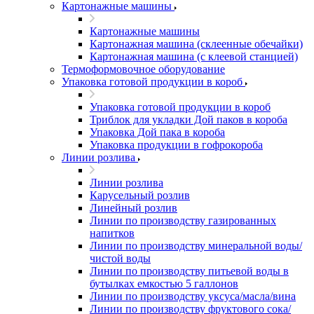
Картонажные машины
Картонажные машины
Картонажная машина (склеенные обечайки)
Картонажная машина (с клеевой станцией)
Термоформовочное оборудование
Упаковка готовой продукции в короб
Упаковка готовой продукции в короб
Триблок для укладки Дой паков в короба
Упаковка Дой пака в короба
Упаковка продукции в гофрокороба
Линии розлива
Линии розлива
Карусельный розлив
Линейный розлив
Линии по производству газированных
напитков
Линии по производству минеральной воды/
чистой воды
Линии по производству питьевой воды в
бутылках емкостью 5 галлонов
Линии по производству уксуса/масла/вина
Линии по производству фруктового сока/