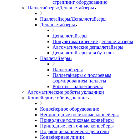
стреппинг оборудованию
Паллетайзеры/Депаллетайзеры
Паллетайзеры/Депаллетайзеры
Депаллетайзеры
Депаллетайзеры
Полуавтоматические депаллетайзеры
Автоматические депаллетайзеры
Депаллетайзеры для бутылок
Паллетайзеры
Паллетайзеры
Паллетайзеры с послоевым
формированием паллеты
Роботы – паллетайзеры
Автоматические роботы укладчики
Конвейерное оборудование
Конвейерное оборудование
Неприводные роликовые конвейеры
Приводные роликовые конвейеры
Приводные ленточные конвейеры
Подающие конвейеры-делители
Конвейерные линии