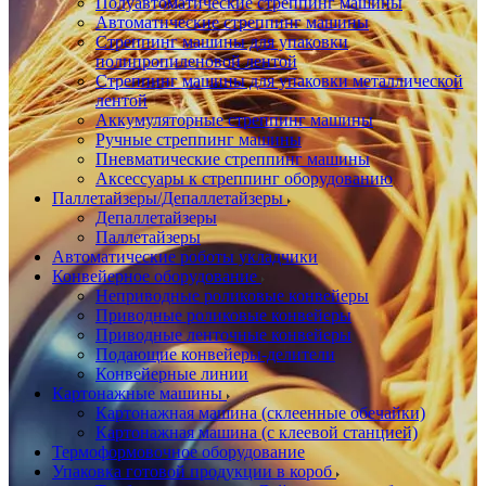
Полуавтоматические стреппинг машины
Автоматические стреппинг машины
Стреппинг машины для упаковки
полипропиленовой лентой
Стреппинг машины для упаковки металлической
лентой
Аккумуляторные стреппинг машины
Ручные стреппинг машины
Пневматические стреппинг машины
Аксессуары к стреппинг оборудованию
Паллетайзеры/Депаллетайзеры
Депаллетайзеры
Паллетайзеры
Автоматические роботы укладчики
Конвейерное оборудование
Неприводные роликовые конвейеры
Приводные роликовые конвейеры
Приводные ленточные конвейеры
Подающие конвейеры-делители
Конвейерные линии
Картонажные машины
Картонажная машина (склеенные обечайки)
Картонажная машина (с клеевой станцией)
Термоформовочное оборудование
Упаковка готовой продукции в короб