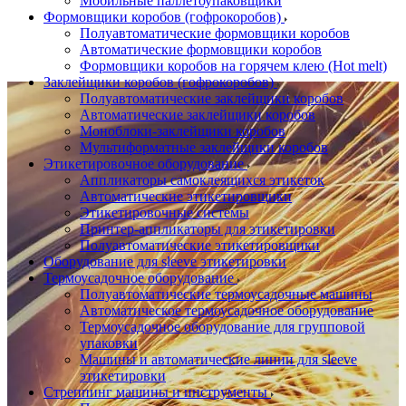
Мобильные паллетоупаковщики
Формовщики коробов (гофрокоробов)
Полуавтоматические формовщики коробов
Автоматические формовщики коробов
Формовщики коробов на горячем клею (Hot melt)
Заклейщики коробов (гофрокоробов)
Полуавтоматические заклейщики коробов
Автоматические заклейщики коробов
Моноблоки-заклейщики коробов
Мультиформатные заклейщики коробов
Этикетировочное оборудование
Аппликаторы самоклеящихся этикеток
Автоматические этикетировщики
Этикетировочные системы
Принтер-аппликаторы для этикетировки
Полуавтоматические этикетировщики
Оборудование для sleeve этикетировки
Термоусадочное оборудование
Полуавтоматические термоусадочные машины
Автоматическое термоусадочное оборудование
Термоусадочное оборудование для групповой
упаковки
Машины и автоматические линии для sleeve
этикетировки
Стреппинг машины и инструменты