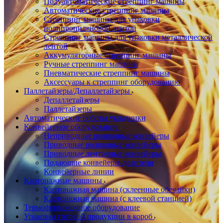
Полуавтоматические стреппинг машины
Автоматические стреппинг машины
Стреппинг машины для упаковки
полипропиленовой лентой
Стреппинг машины для упаковки металлической
лентой
Аккумуляторные стреппинг машины
Ручные стреппинг машины
Пневматические стреппинг машины
Аксессуары к стреппинг оборудованию
Паллетайзеры/Депаллетайзеры
Депаллетайзеры
Паллетайзеры
Автоматические роботы укладчики
Конвейерное оборудование
Неприводные роликовые конвейеры
Приводные роликовые конвейеры
Приводные ленточные конвейеры
Подающие конвейеры-делители
Конвейерные линии
Картонажные машины
Картонажная машина (склеенные обечайки)
Картонажная машина (с клеевой станцией)
Термоформовочное оборудование
Упаковка готовой продукции в короб