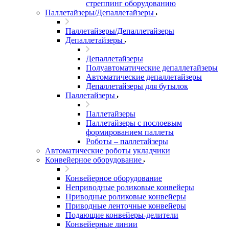
стреппинг оборудованию
Паллетайзеры/Депаллетайзеры
Паллетайзеры/Депаллетайзеры
Депаллетайзеры
Депаллетайзеры
Полуавтоматические депаллетайзеры
Автоматические депаллетайзеры
Депаллетайзеры для бутылок
Паллетайзеры
Паллетайзеры
Паллетайзеры с послоевым
формированием паллеты
Роботы – паллетайзеры
Автоматические роботы укладчики
Конвейерное оборудование
Конвейерное оборудование
Неприводные роликовые конвейеры
Приводные роликовые конвейеры
Приводные ленточные конвейеры
Подающие конвейеры-делители
Конвейерные линии