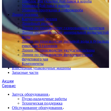
Триблок для укладки Дой паков в короба
Упаковка Дой пака в короба
Упаковка продукции в гофрокороба
Линии розлива
Карусельный розлив
Линейный розлив
Линии по производству газированных напитков
Линии по производству минеральной воды/чистой
воды
Линии по производству питьевой воды в бутылках
емкостью 5 галлонов
Линии по производству уксуса/масла/вина
Линии по производству фруктового сока/
фруктового чая
Компоненты
Блистерные упаковочные машины
Запасные части
Акции
Сервис
Запуск оборудования
Пуско-наладочные работы
Техническая поддержка
Обслуживание оборудования