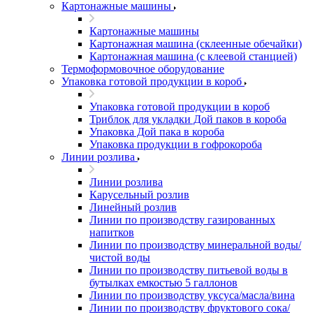
Картонажные машины
Картонажные машины
Картонажная машина (склеенные обечайки)
Картонажная машина (с клеевой станцией)
Термоформовочное оборудование
Упаковка готовой продукции в короб
Упаковка готовой продукции в короб
Триблок для укладки Дой паков в короба
Упаковка Дой пака в короба
Упаковка продукции в гофрокороба
Линии розлива
Линии розлива
Карусельный розлив
Линейный розлив
Линии по производству газированных
напитков
Линии по производству минеральной воды/
чистой воды
Линии по производству питьевой воды в
бутылках емкостью 5 галлонов
Линии по производству уксуса/масла/вина
Линии по производству фруктового сока/