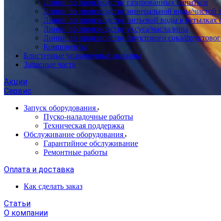
Линии по производству газированных напитков
Линии по производству минеральной воды/чистой 
Линии по производству питьевой воды в бутылках 
Линии по производству уксуса/масла/вина
Линии по производству фруктового сока/фруктовог
Компоненты
Блистерные упаковочные машины
Запасные части
Акции
Сервис
Запуск оборудования
Пуско-наладочные работы
Техническая поддержка
Обслуживание оборудования
Гарантийное обслуживание
Ремонтные работы
Оплата и доставка
Как сделать заказ
Статьи
О компании