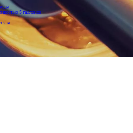
воды
емкостью 5 галлонов
о чая