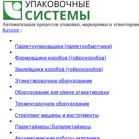
Автоматизация процессов упаковки, маркировки и этикетиров
Каталог
Паллетоупаковщики (паллетообмотчики)
Формовщики коробов (гофрокоробов)
Заклейщики коробов (гофрокоробов)
Этикетировочное оборудование
Оборудование для sleeve этикетировки
Термоусадочное оборудование
Стреппинг машины и инструменты
Паллетайзеры/Депаллетайзеры
Автоматические роботы укладчики