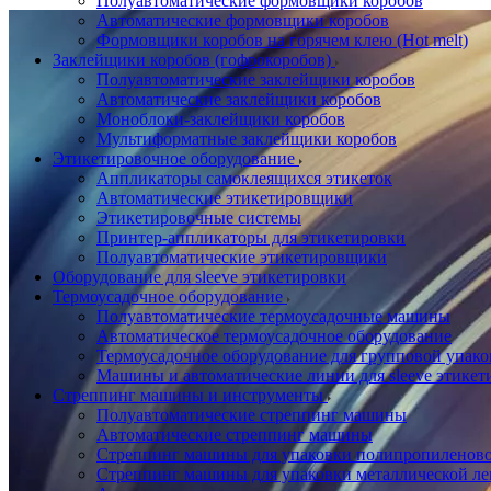
Полуавтоматические формовщики коробов
Автоматические формовщики коробов
Формовщики коробов на горячем клею (Hot melt)
Заклейщики коробов (гофрокоробов)
Полуавтоматические заклейщики коробов
Автоматические заклейщики коробов
Моноблоки-заклейщики коробов
Мультиформатные заклейщики коробов
Этикетировочное оборудование
Аппликаторы самоклеящихся этикеток
Автоматические этикетировщики
Этикетировочные системы
Принтер-аппликаторы для этикетировки
Полуавтоматические этикетировщики
Оборудование для sleeve этикетировки
Термоусадочное оборудование
Полуавтоматические термоусадочные машины
Автоматическое термоусадочное оборудование
Термоусадочное оборудование для групповой упак
Машины и автоматические линии для sleeve этикет
Стреппинг машины и инструменты
Полуавтоматические стреппинг машины
Автоматические стреппинг машины
Стреппинг машины для упаковки полипропиленово
Стреппинг машины для упаковки металлической ле