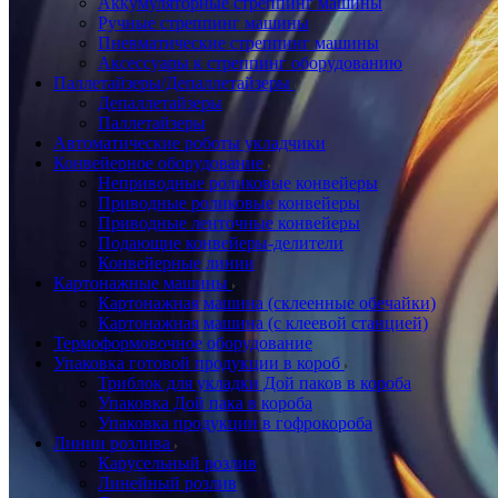
Аккумуляторные стреппинг машины
Ручные стреппинг машины
Пневматические стреппинг машины
Аксессуары к стреппинг оборудованию
Паллетайзеры/Депаллетайзеры
Депаллетайзеры
Паллетайзеры
Автоматические роботы укладчики
Конвейерное оборудование
Неприводные роликовые конвейеры
Приводные роликовые конвейеры
Приводные ленточные конвейеры
Подающие конвейеры-делители
Конвейерные линии
Картонажные машины
Картонажная машина (склеенные обечайки)
Картонажная машина (с клеевой станцией)
Термоформовочное оборудование
Упаковка готовой продукции в короб
Триблок для укладки Дой паков в короба
Упаковка Дой пака в короба
Упаковка продукции в гофрокороба
Линии розлива
Карусельный розлив
Линейный розлив