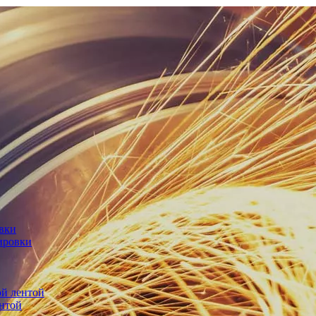
овки
ировки
й лентой
нтой