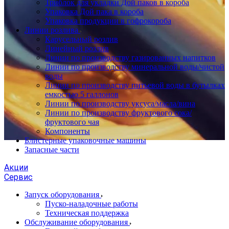
Триблок для укладки Дой паков в короба
Упаковка Дой пака в короба
Упаковка продукции в гофрокороба
Линии розлива
Карусельный розлив
Линейный розлив
Линии по производству газированных напитков
Линии по производству минеральной воды/чистой
воды
Линии по производству питьевой воды в бутылках
емкостью 5 галлонов
Линии по производству уксуса/масла/вина
Линии по производству фруктового сока/
фруктового чая
Компоненты
Блистерные упаковочные машины
Запасные части
Акции
Сервис
Запуск оборудования
Пуско-наладочные работы
Техническая поддержка
Обслуживание оборудования