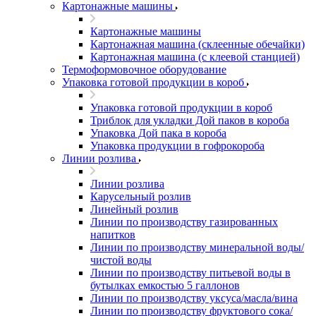
Картонажные машины
Картонажные машины
Картонажная машина (склеенные обечайки)
Картонажная машина (с клеевой станцией)
Термоформовочное оборудование
Упаковка готовой продукции в короб
Упаковка готовой продукции в короб
Триблок для укладки Дой паков в короба
Упаковка Дой пака в короба
Упаковка продукции в гофрокороба
Линии розлива
Линии розлива
Карусельный розлив
Линейный розлив
Линии по производству газированных
напитков
Линии по производству минеральной воды/
чистой воды
Линии по производству питьевой воды в
бутылках емкостью 5 галлонов
Линии по производству уксуса/масла/вина
Линии по производству фруктового сока/