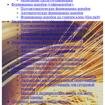
Мобильные паллетоупаковщики
Формовщики коробов (гофрокоробов)
Полуавтоматические формовщики коробов
Автоматические формовщики коробов
Формовщики коробов на горячем клею (Hot melt)
Заклейщики коробов (гофрокоробов)
Полуавтоматические заклейщики коробов
Автоматические заклейщики коробов
Моноблоки-заклейщики коробов
Мультиформатные заклейщики коробов
Этикетировочное оборудование
Аппликаторы самоклеящихся этикеток
Автоматические этикетировщики
Этикетировочные системы
Принтер-аппликаторы для этикетировки
Полуавтоматические этикетировщики
Оборудование для sleeve этикетировки
Термоусадочное оборудование
Полуавтоматические термоусадочные машины
Автоматическое термоусадочное оборудование
Термоусадочное оборудование для групповой
упаковки
Машины и автоматические линии для sleeve
этикетировки
Стреппинг машины и инструменты