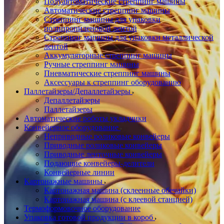
Полуавтоматические стреппинг машины
Автоматические стреппинг машины
Стреппинг машины для упаковки
полипропиленовой лентой
Стреппинг машины для упаковки металлической
лентой
Аккумуляторные стреппинг машины
Ручные стреппинг машины
Пневматические стреппинг машины
Аксессуары к стреппинг оборудованию
Паллетайзеры/Депаллетайзеры
Депаллетайзеры
Паллетайзеры
Автоматические роботы укладчики
Конвейерное оборудование
Неприводные роликовые конвейеры
Приводные роликовые конвейеры
Приводные ленточные конвейеры
Подающие конвейеры-делители
Конвейерные линии
Картонажные машины
Картонажная машина (склеенные обечайки)
Картонажная машина (с клеевой станцией)
Термоформовочное оборудование
Упаковка готовой продукции в короб