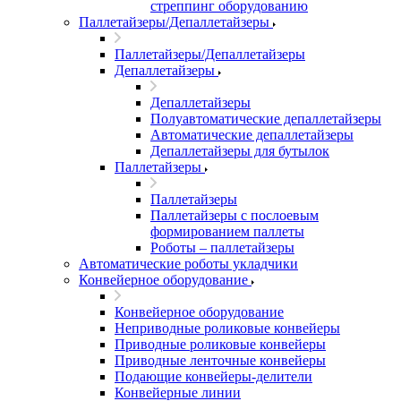
стреппинг оборудованию
Паллетайзеры/Депаллетайзеры
Паллетайзеры/Депаллетайзеры
Депаллетайзеры
Депаллетайзеры
Полуавтоматические депаллетайзеры
Автоматические депаллетайзеры
Депаллетайзеры для бутылок
Паллетайзеры
Паллетайзеры
Паллетайзеры с послоевым
формированием паллеты
Роботы – паллетайзеры
Автоматические роботы укладчики
Конвейерное оборудование
Конвейерное оборудование
Неприводные роликовые конвейеры
Приводные роликовые конвейеры
Приводные ленточные конвейеры
Подающие конвейеры-делители
Конвейерные линии